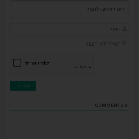
שם*
דוא"ל
(לא
חובה
COMMENTS
0