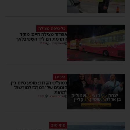
כל טיפה מצילה
אשדוד מצילה חיים: מוקד
התרמת דם ליד השטיבלאך
משה קאהן
11:05
היכונו
במוצ”ש הקרוב: מופע סיום בין
הזמנים של 'המרכז למורשת'
ו'מהות'
מנחם דויטש
11:01
סוף טוב