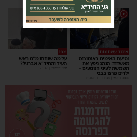
1
1
פרסומת
איבוד עשתונות
צפו
נסיעת האימים באוטובוס
על מה שוחחו מ"מ ראש
מאשדוד: הנהג ניפץ את
העיר והחיד"א אברג׳ל?
השמשה לעיני הנוסעים –
יוסי יחזקאלי
|
23:37
ילדים פרצו בבכי
מנחם דויטש
|
11:34
| 1 תגובות