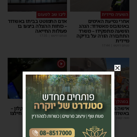
השעיה מיידית
ליבו שב לפעום
אחרי נסיעת האימים
אדם התמוטט בביתו באשדוד
באוטובוס מאשדוד: הנהג
– כוחות ההצלה ביצעו בו
הושעה מתפקידו – משרד
פעולות החייאה
התחבורה הורה על בדיקה
מנחם דויטש
|
17:35
מיידית
מנחם דויטש
|
17:44
1
במהלך העבודה
צפו
אישה נפלה מסולם במחסן
תינוק ננעל ברכב באשקלון –
באשדוד
המתנדבים האשדודים חילצו
אותו בשלום
משה קאהן
|
17:31
משה קאהן
|
11:53