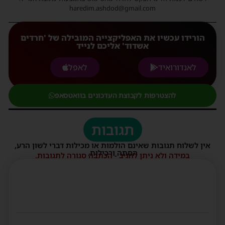
haredim.ashdod@gmail.com
הורידו עכשיו את האפליקצייה המובילה של 'חרדים
אשדוד' אליכם לנייד
לאנדורואיד
לאפל
להצטרפות לקבוצת העדכונים בוואטסאפ
תגובות
אין לשלוח תגובות שאינם הולמות או מכילות דברי לשון הרע,
הסתה ורכילות.
במידה ולא ניתן להגיב - הכתבה סגורה לתגובות.