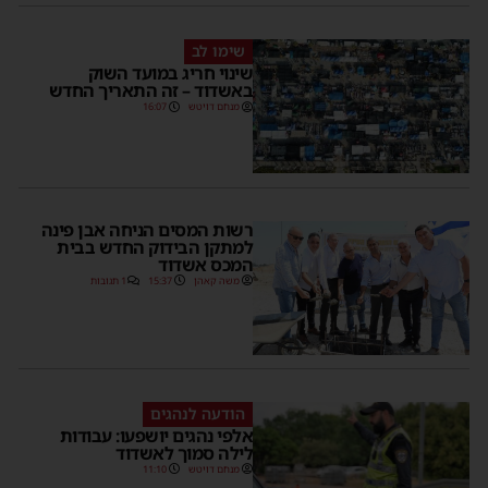
שימו לב
שינוי חריג במועד השוק
באשדוד – זה התאריך החדש
מנחם דויטש
16:07
רשות המסים הניחה אבן פינה
למתקן הבידוק החדש בבית
המכס אשדוד
משה קאהן
15:37
1 תגובות
הודעה לנהגים
אלפי נהגים יושפעו: עבודות
לילה סמוך לאשדוד
מנחם דויטש
11:10