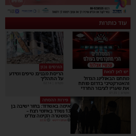
עוד כותרות
הורסים נכון
יש לאן לצאת
הריסת מבנים: טיפים ומידע
על התהליך
מתחם הבאולינג הגדול
והאטרקטיבי בדרום פותח
מקודם
|
02:14
את שעריו לציבור החרדי
מקודם
|
01:35
פירות ההסתה
אימה באשדוד: בחור ישיבה בן
13 נשדד באיומי רצח –
המשטרה הקימה צח”מ
מנחם דויטש
22:32