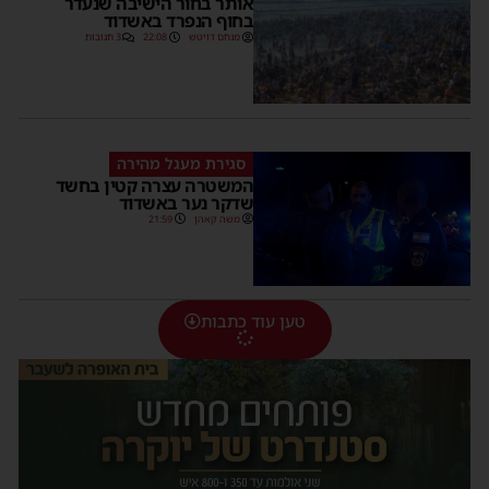
אותר בחור הישיבה שנעדר
בחוף הנפרד באשדוד
מנחם דויטש
22:08
3 תגובות
סגירת מעגל מהירה
המשטרה עצרה קטין בחשד
שדקר נער באשדוד
משה קאהן
21:59
טען עוד כתבות