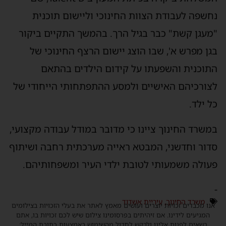
נחשפה לעבודת הצוות החינוכי וליישום תוכנית
"מעגן קשת" כבר בגיל הרך. בהמשך התקיים ביקור
בגן מפרש א', שבו הוצג יישום הרצף החינוכי של
התוכנית והשפעתו על קידום הילדים בהתאם
לצורכיהם האישיים ולמסע ההתפתחותי הייחודי של
כל ילד.
במשרד החינוך ציינו כי מדובר במודל עבודה מקצועי,
סדור וחדשני, המבטא ראייה מערכתית רחבה ושיתוף
פעולה משמעותי לטובת ילדי העיר ומשפחותיהם.
-
משרד החינוך
,
עיריית אשדוד
אנו מכבדים זכויות יוצרים ועושים מאמץ לאתר את בעלי הזכויות בצילומים
המגיעים לידינו. אם זיהיתים בפרסומינו צילום שיש לכם זכויות בו, אתם
רשאים לפנות אלינו ולבקש לחדול מהשימוש באמצעות כתובת המייל: