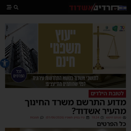
פתח סרג
לטובת הילדים
מדוע התרשם משרד החינוך
מהעיר אשדוד?
מנחם דויטש
18:24
ט״ז בסיון תשפ״ו (01/06/2026)
תגובות
כל הפרטים