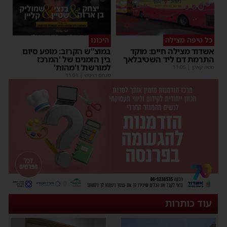
כל טיפה מצילה
היכונו
אשדוד מצילה חיים: מוקד
במוצ”ש הקרוב: מופע סיום
התרמת דם ליד השטיבלאך
בין הזמנים של 'המרכז
למורשת' ו'מהות'
משה קאהן
|
11:05
מנחם דויטש
|
11:01
עוד כותרות