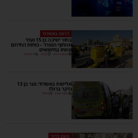
דרמה באשדוד
בחור ישיבה בן 15 נעדר
מהחוף הנפרד – כוחות החירום
פתחו בחיפושים
מנחם דויטש
18:32
1 תגובות
אלימות באשדוד: נער בן 13
נדקר ברגלו
משה קאהן
18:04
פעם בדור