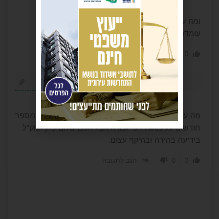
3 שנים לפני
ומה עם כל המשקיעים
עומדת להיות כתבה בערוץ 12
0
0
הגב לתגובה
בעילום שם
3 שנים לפני
מה עם החתן שהוא גם ת"ח מופלג שנבחן רק לפני מספר
פרסומת
חודשים על מאות דפי גמרא אצל חכם שלום כהן זצוק"ל
בידיעה בהירה ובהיקף עצום.
0
0
הגב לתגובה