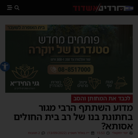
פתח סרג
לכבד את המחותן והסב
מדוע השתתף הרבי מגור
בחתונת בנו של רב בית החולים
אסותא?
יוסי יחזקאלי
15:53
י״ז באלול תשפ״ב (13/09/2022)
2 תגובות