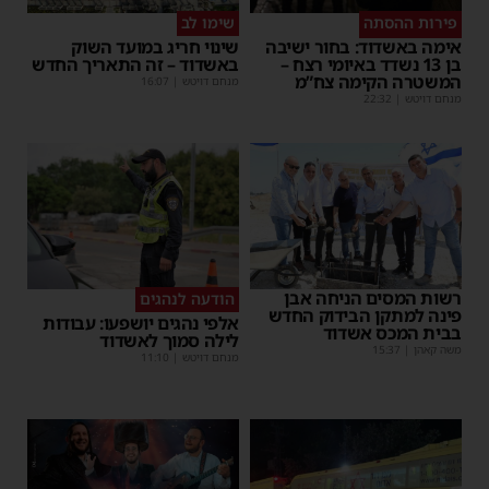
פירות ההסתה
שימו לב
אימה באשדוד: בחור ישיבה
שינוי חריג במועד השוק
בן 13 נשדד באיומי רצח –
באשדוד – זה התאריך החדש
המשטרה הקימה צח”מ
מנחם דויטש
|
16:07
מנחם דויטש
|
22:32
רשות המסים הניחה אבן
הודעה לנהגים
פינה למתקן הבידוק החדש
אלפי נהגים יושפעו: עבודות
בבית המכס אשדוד
לילה סמוך לאשדוד
משה קאהן
|
15:37
מנחם דויטש
|
11:10