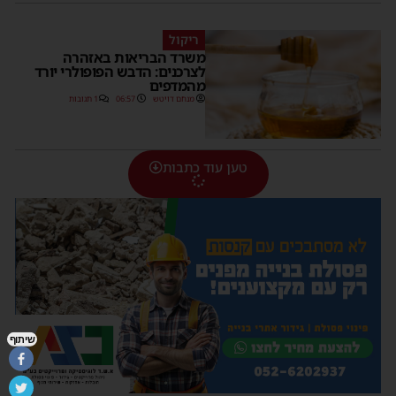
ריקול
משרד הבריאות באזהרה
לצרכנים: הדבש הפופולרי יורד
מהמדפים
מנחם דויטש
06:57
1 תגובות
טען עוד כתבות
שיתוף