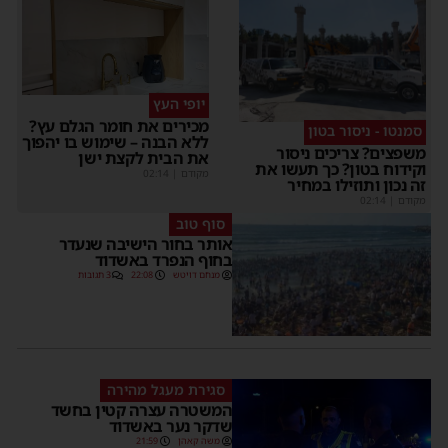
יופי העץ
מכירים את חומר הגלם עץ?
סמנטו - ניסור בטון
ללא הבנה – שימוש בו יהפוך
משפצים? צריכים ניסור
את הבית לקצת ישן
וקידוח בטון? כך תעשו את
מקודם
|
02:14
זה נכון ותוזילו במחיר
מקודם
|
02:14
סוף טוב
אותר בחור הישיבה שנעדר
בחוף הנפרד באשדוד
מנחם דויטש
22:08
3 תגובות
סגירת מעגל מהירה
המשטרה עצרה קטין בחשד
שדקר נער באשדוד
משה קאהן
21:59