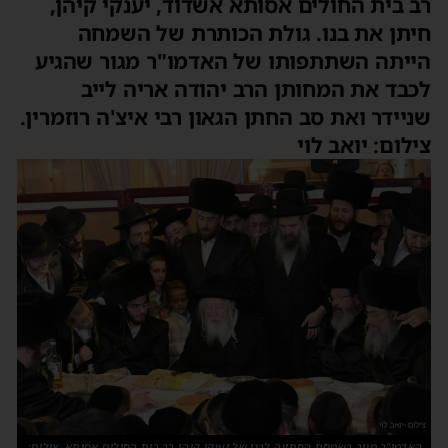
רב בית החולים אסותא אשדוד, יענקי קיהן,
חיתן את בנו. גולת הכותרת של השמחה
הייתה השתתפותו של האדמו"ר מגור שהגיע
לכבד את המחותן הרב יהודה אריה לייב
שניידר ואת סב החתן הגאון רבי איצ'ה רוזמרין.
צילום: יואב לוי
האדמו"ר מגור בשמחת החתונה לבנו של יענקי קיהן רב בית החולים אסותא. צילום: