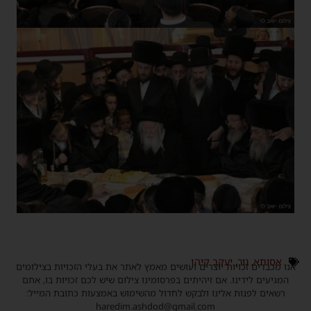
אסותא
,
גור
,
יעקב קיהן
אנו מכבדים זכויות יוצרים ועושים מאמץ לאתר את בעלי הזכויות בצילומים
המגיעים לידינו. אם זיהיתים בפרסומינו צילום שיש לכם זכויות בו, אתם
רשאים לפנות אלינו ולבקש לחדול מהשימוש באמצעות כתובת המייל:
haredim.ashdod@gmail.com