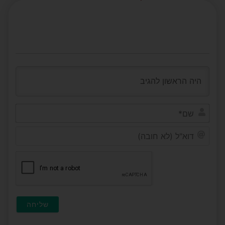
שם*
דוא"ל
(לא
חובה