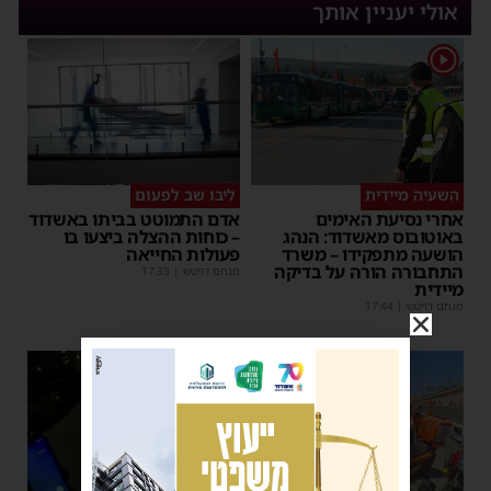
אולי יעניין אותך
1
השעיה מיידית
ליבו שב לפעום
אחרי נסיעת האימים
אדם התמוטט בביתו באשדוד
באוטובוס מאשדוד: הנהג
– כוחות ההצלה ביצעו בו
הושעה מתפקידו – משרד
פעולות החייאה
התחבורה הורה על בדיקה
מנחם דויטש
|
17:35
מיידית
מנחם דויטש
|
17:44
1