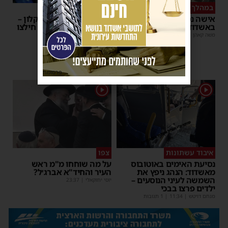
במהלך העבודה
צפו
אישה נפלה מסולם במחסן
תינוק ננעל ברכב באשקלון –
באשדוד
המתנדבים האשדודים חילצו
אותו בשלום
משה קאהן
|
17:31
משה קאהן
|
11:53
פרסומת
1
1
איבוד עשתונות
צפו
נסיעת האימים באוטובוס
על מה שוחחו מ"מ ראש
מאשדוד: הנהג ניפץ את
העיר והחיד"א אברג׳ל?
השמשה לעיני הנוסעים –
יוסי יחזקאלי
|
23:37
ילדים פרצו בבכי
מנחם דויטש
|
11:34
| 1 תגובות