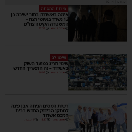
מקודם
|
02:14
פירות ההסתה
אימה באשדוד: בחור ישיבה בן
13 נשדד באיומי רצח –
המשטרה הקימה צח”מ
מנחם דויטש
22:32
שימו לב
שינוי חריג במועד השוק
באשדוד – זה התאריך החדש
מנחם דויטש
16:07
רשות המסים הניחה אבן פינה
למתקן הבידוק החדש בבית
המכס אשדוד
משה קאהן
15:37
1 תגובות