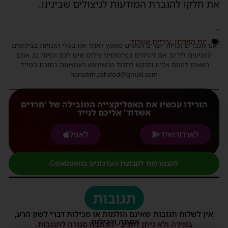
את חלקו להגברת המודעות לניצולים שבינינו.
-
יום הזיכרון
,
עיריית אשדוד
אנו מכבדים זכויות יוצרים ועושים מאמץ לאתר את בעלי הזכויות בצילומים
המגיעים לידינו. אם זיהיתים בפרסומינו צילום שיש לכם זכויות בו, אתם
רשאים לפנות אלינו ולבקש לחדול מהשימוש באמצעות כתובת המייל:
haredim.ashdod@gmail.com
הורידו עכשיו את האפליקצייה המובילה של 'חרדים
אשדוד' אליכם לנייד
לאנדורואיד
לאפל
להצטרפות לקבוצת העדכונים בוואטסאפ
תגובות
אין לשלוח תגובות שאינם הולמות או מכילות דברי לשון הרע,
הסתה ורכילות.
במידה ולא ניתן להגיב - הכתבה סגורה לתגובות.