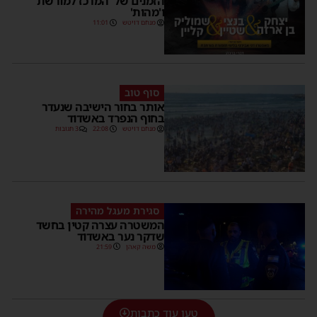
הזמנים של 'המרכז למורשת'
ו'מהות'
מנחם דויטש
11:01
סוף טוב
אותר בחור הישיבה שנעדר
בחוף הנפרד באשדוד
מנחם דויטש
22:08
3 תגובות
סגירת מעגל מהירה
המשטרה עצרה קטין בחשד
שדקר נער באשדוד
משה קאהן
21:59
טען עוד כתבות