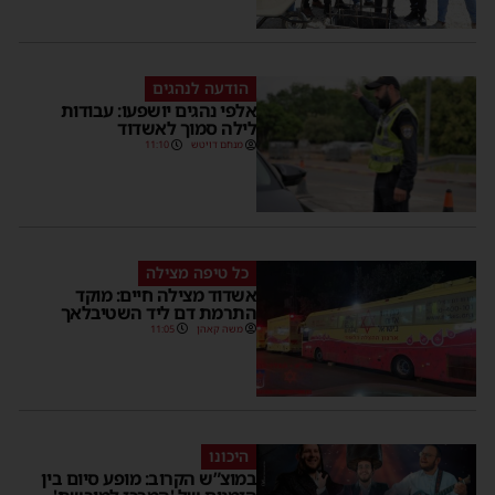
הודעה לנהגים
אלפי נהגים יושפעו: עבודות
לילה סמוך לאשדוד
מנחם דויטש
11:10
כל טיפה מצילה
אשדוד מצילה חיים: מוקד
התרמת דם ליד השטיבלאך
משה קאהן
11:05
היכונו
במוצ”ש הקרוב: מופע סיום בין