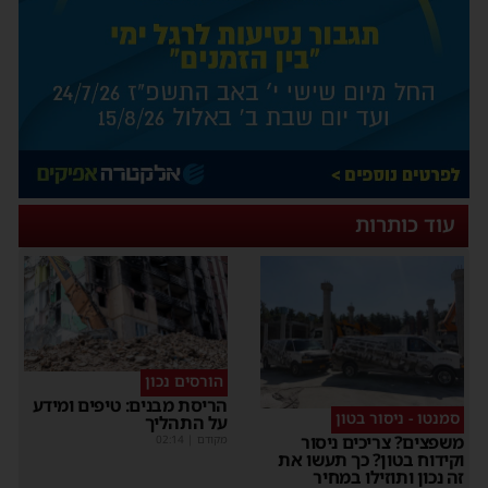
עוד כותרות
הורסים נכון
הריסת מבנים: טיפים ומידע
סמנטו - ניסור בטון
על התהליך
משפצים? צריכים ניסור
מקודם
|
02:14
וקידוח בטון? כך תעשו את
זה נכון ותוזילו במחיר