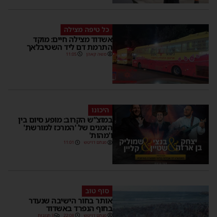
כל טיפה מצילה
אשדוד מצילה חיים: מוקד
התרמת דם ליד השטיבלאך
משה קאהן
11:05
היכונו
במוצ”ש הקרוב: מופע סיום בין
הזמנים של 'המרכז למורשת'
ו'מהות'
מנחם דויטש
11:01
סוף טוב
אותר בחור הישיבה שנעדר
בחוף הנפרד באשדוד
מנחם דויטש
22:08
3 תגובות