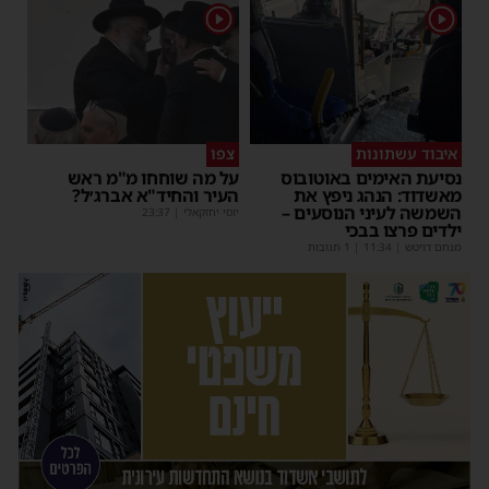
1
1
איבוד עשתונות
צפו
נסיעת האימים באוטובוס
על מה שוחחו מ"מ ראש
מאשדוד: הנהג ניפץ את
העיר והחיד"א אברג׳ל?
השמשה לעיני הנוסעים –
יוסי יחזקאלי
|
23:37
ילדים פרצו בבכי
מנחם דויטש
|
11:34
| 1 תגובות