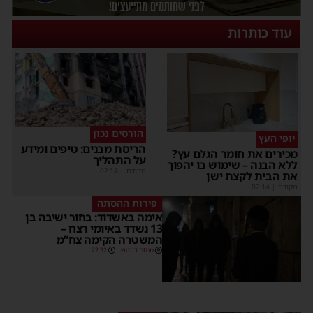
עוד כותרות
הורסים נכון
יופי העץ
הריסת מבנים: טיפים ומידע
מכירים את חומר הגלם עץ?
על התהליך
ללא הבנה – שימוש בו יהפוך
מקודם
|
02:14
את הבית לקצת ישן
מקודם
|
02:14
פירות ההסתה
אימה באשדוד: בחור ישיבה בן
13 נשדד באיומי רצח –
המשטרה הקימה צח”מ
מנחם דויטש
22:32