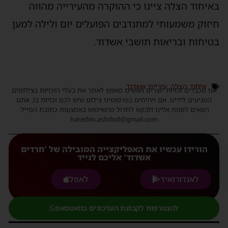
באיחוד הצלה ציינו כי ההוקרה מהעירייה מהווה
חיזוק משמעותי למתנדבים הפועלים יום ולילה למען
בטיחות ובריאות תושבי אשדוד.
איחוד הצלה
,
עיריית אשדוד
אנו מכבדים זכויות יוצרים ועושים מאמץ לאתר את בעלי הזכויות בצילומים
המגיעים לידינו. אם זיהיתים בפרסומינו צילום שיש לכם זכויות בו, אתם
רשאים לפנות אלינו ולבקש לחדול מהשימוש באמצעות כתובת המייל:
haredim.ashdod@gmail.com
הורידו עכשיו את האפליקצייה המובילה של 'חרדים
אשדוד' אליכם לנייד
לאנדורואיד
לאפל
להצטרפות לקבוצת העדכונים בוואטסאפ