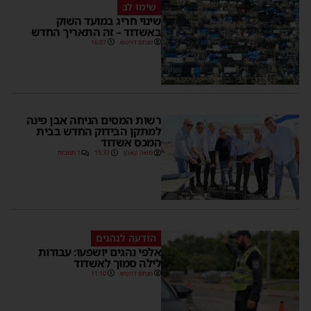
שימו לב
שינוי חריג במועד השוק
באשדוד – זה התאריך החדש
מנחם דויטש
16:07
רשות המסים הניחה אבן פינה
למתקן הבידוק החדש בבית
המכס אשדוד
משה קאהן
15:37
1 תגובות
הודעה לנהגים
אלפי נהגים יושפעו: עבודות
לילה סמוך לאשדוד
מנחם דויטש
11:10