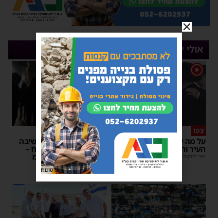
אולי יעניין אותך
1
צפו
פירות ההסתה
על מה שוחחו מ"מ ראש
אימה באשדוד: בחור ישיבה
העיר והחיד"א אברג׳ל?
בן 13 נשדד באיומי רצח –
המשטרה הקימה צח”מ
יוסי יחזקאלי
|
23:37
מנחם דויטש
|
22:32
פרסומת