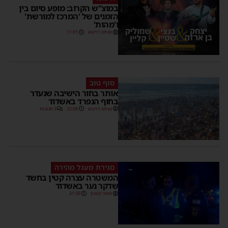
במוצ”ש הקרוב: מופע סיום בין
הזמנים של 'המרכז למורשת'
ו'מהות'
מנחם דויטש
11:01
סוף טוב
אותר בחור הישיבה שנעדר
בחוף הנפרד באשדוד
מנחם דויטש
22:08
3 תגובות
סגירת מעגל מהירה
המשטרה עצרה קטין בחשד
שדקר נער באשדוד
משה קאהן
21:59