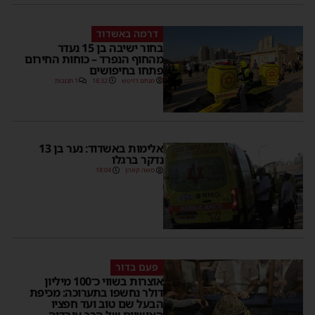
דרמה באשדוד
בחור ישיבה בן 15 נעדר
מהחוף הנפרד – כוחות החירום
פתחו בחיפושים
מנחם דויטש
18:32
1 תגובות
אלימות באשדוד: נער בן 13
נדקר ברגלו
משה קאהן
18:04
פעם בדור
אוצרות בשווי כ־100 מיליון
דולר נחשפו בתערוכה: מכיפת
הבעל שם טוב ועד חפציו