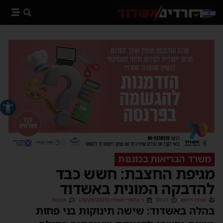
פתח סרג
משרד הבריאות בכוננות
מגיפת החצבת: חשש כבד
להדבקה המונית באשדוד
מנחם דויטש
20:43
ו׳ בתשרי תשפ״ו (28/09/2025)
תגובות
בהלה באשדוד: שישה תינוקות בני פחות