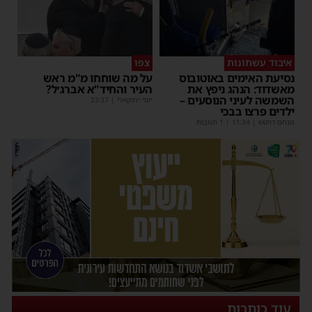
איבוד עשתונות
צפו
נסיעת האימים באוטובוס
על מה שוחחו מ"מ ראש
מאשדוד: הנהג ניפץ את
העיר והחיד"א אברג׳ל?
השמשה לעיני הנוסעים –
יוסי יחזקאלי
|
23:37
ילדים פרצו בבכי
מנחם דויטש
|
11:34
| 1 תגובות
עוד כותרות