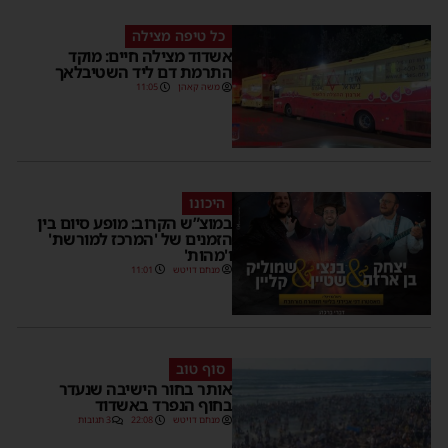
כל טיפה מצילה
אשדוד מצילה חיים: מוקד
התרמת דם ליד השטיבלאך
משה קאהן
11:05
היכונו
במוצ”ש הקרוב: מופע סיום בין
הזמנים של 'המרכז למורשת'
ו'מהות'
מנחם דויטש
11:01
סוף טוב
אותר בחור הישיבה שנעדר
בחוף הנפרד באשדוד
מנחם דויטש
22:08
3 תגובות