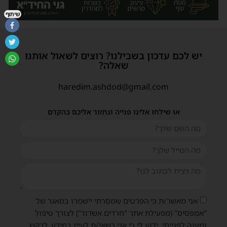
שיתוף
יש לכם עדכון בשבילנו? רוצים לשאול אותנו
שאלה?
haredim.ashdod@gmail.com
או שילחו אלינו פנייה ונחזור אליכם בהקדם
אני מאשר/ת כי הפרטים שמסרתי יישמרו במאגר של
"אמפסיס" (מפעילת אתר "חרדים אשדוד") לצורך טיפול
ומענה לפנייתי. ידוע לי כי אני רשאי/ת לעיין במידע, לבקש