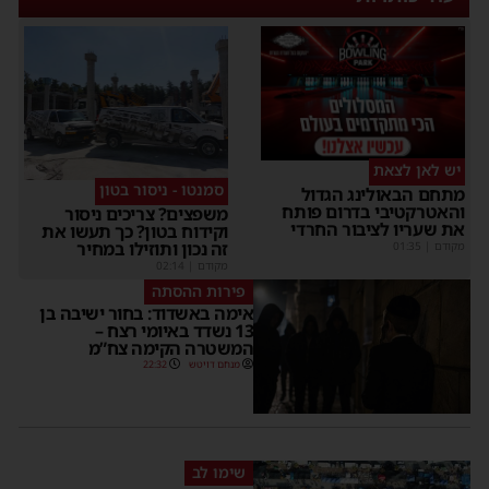
יש לאן לצאת
סמנטו - ניסור בטון
מתחם הבאולינג הגדול
והאטרקטיבי בדרום פותח
משפצים? צריכים ניסור
את שעריו לציבור החרדי
וקידוח בטון? כך תעשו את
זה נכון ותוזילו במחיר
מקודם
|
01:35
מקודם
|
02:14
פירות ההסתה
אימה באשדוד: בחור ישיבה בן
13 נשדד באיומי רצח –
המשטרה הקימה צח”מ
מנחם דויטש
22:32
שימו לב