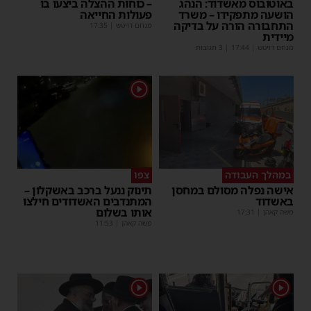
באוטובוס מאשדוד: הנהג
– כוחות ההצלה ביצעו בו
הושעה מתפקידו – משרד
פעולות החייאה
התחבורה הורה על בדיקה
מנחם דויטש
|
17:35
מיידית
מנחם דויטש
|
17:44
| 3 תגובות
1
במהלך העבודה
צפו
אישה נפלה מסולם במחסן
תינוק ננעל ברכב באשקלון –
באשדוד
המתנדבים האשדודים חילצו
אותו בשלום
משה קאהן
|
17:31
משה קאהן
|
11:53
1
1