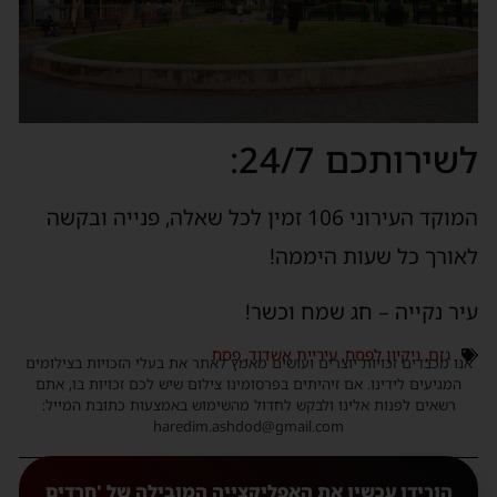
לשירותכם 24/7:
המוקד העירוני 106 זמין לכל שאלה, פנייה ובקשה
לאורך כל שעות היממה!
עיר נקייה – חג שמח וכשר!
גזם
,
ניקיון לפסח
,
עיריית אשדוד
,
פסח
אנו מכבדים זכויות יוצרים ועושים מאמץ לאתר את בעלי הזכויות בצילומים
המגיעים לידינו. אם זיהיתים בפרסומינו צילום שיש לכם זכויות בו, אתם
רשאים לפנות אלינו ולבקש לחדול מהשימוש באמצעות כתובת המייל:
haredim.ashdod@gmail.com
הורידו עכשיו את האפליקצייה המובילה של 'חרדים