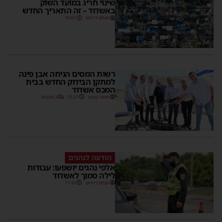
שינוי חריג במועד השוק
באשדוד – זה התאריך החדש
מנחם דויטש
16:07
רשות המסים הניחה אבן פינה
למתקן הבידוק החדש בבית
המכס אשדוד
משה קאהן
15:37
2 תגובות
הודעה לנהגים
אלפי נהגים יושפעו: עבודות
לילה סמוך לאשדוד
מנחם דויטש
11:10