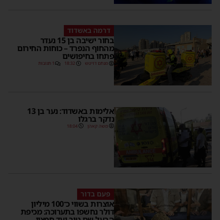
דרמה באשדוד
בחור ישיבה בן 15 נעדר
מהחוף הנפרד – כוחות החירום
פתחו בחיפושים
מנחם דויטש
18:32
1 תגובות
אלימות באשדוד: נער בן 13
נדקר ברגלו
משה קאהן
18:04
פעם בדור
אוצרות בשווי כ־100 מיליון
דולר נחשפו בתערוכה: מכיפת
הבעל שם טוב ועד חפציו