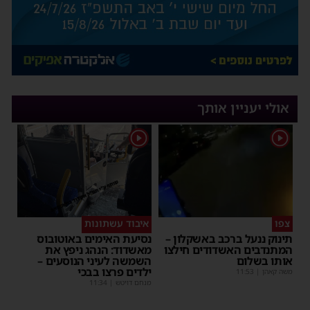
אולי יעניין אותך
1
1
צפו
איבוד עשתונות
תינוק ננעל ברכב באשקלון –
נסיעת האימים באוטובוס
המתנדבים האשדודים חילצו
מאשדוד: הנהג ניפץ את
אותו בשלום
השמשה לעיני הנוסעים –
ילדים פרצו בבכי
משה קאהן
|
11:53
מנחם דויטש
|
11:34