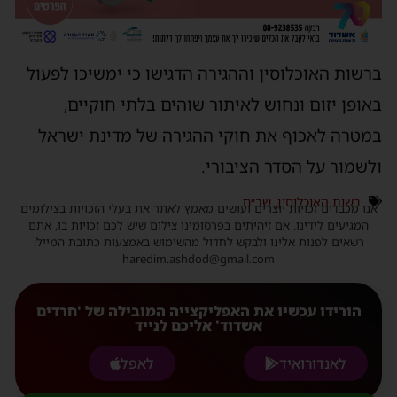
ברשות האוכלוסין וההגירה הדגישו כי ימשיכו לפעול
באופן יזום ונחוש לאיתור שוהים בלתי חוקיים,
במטרה לאכוף את חוקי ההגירה של מדינת ישראל
ולשמור על הסדר הציבורי.
רשות האוכלוסין
,
שב״ח
אנו מכבדים זכויות יוצרים ועושים מאמץ לאתר את בעלי הזכויות בצילומים
המגיעים לידינו. אם זיהיתים בפרסומינו צילום שיש לכם זכויות בו, אתם
רשאים לפנות אלינו ולבקש לחדול מהשימוש באמצעות כתובת המייל:
haredim.ashdod@gmail.com
הורידו עכשיו את האפליקצייה המובילה של 'חרדים
אשדוד' אליכם לנייד
לאנדורואיד
לאפל