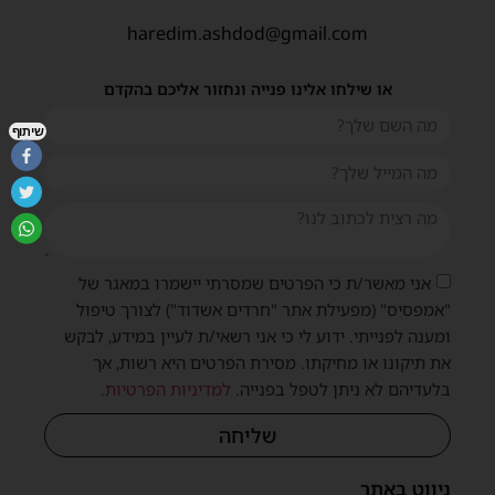
haredim.ashdod@gmail.com
או שילחו אלינו פנייה ונחזור אליכם בהקדם
שיתוף
אני מאשר/ת כי הפרטים שמסרתי יישמרו במאגר של
"אמפסיס" (מפעילת אתר "חרדים אשדוד") לצורך טיפול
ומענה לפנייתי. ידוע לי כי אני רשאי/ת לעיין במידע, לבקש
את תיקונו או מחיקתו. מסירת הפרטים היא רשות, אך
בלעדיהם לא ניתן לטפל בפנייה.
למדיניות הפרטיות
.
שליחה
ניווט באתר