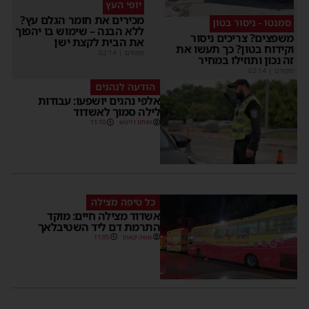
יופי העץ
מכירים את חומר הגלם עץ?
סמנטו - ניסור בטון
ללא הבנה – שימוש בו יהפוך
משפצים? צריכים ניסור
את הבית לקצת ישן
וקידוח בטון? כך תעשו את
מקודם
|
02:14
זה נכון ותוזילו במחיר
מקודם
|
02:14
הודעה לנהגים
אלפי נהגים יושפעו: עבודות
לילה סמוך לאשדוד
מנחם דויטש
11:10
כל טיפה מצילה
אשדוד מצילה חיים: מוקד
התרמת דם ליד השטיבלאך
משה קאהן
11:05