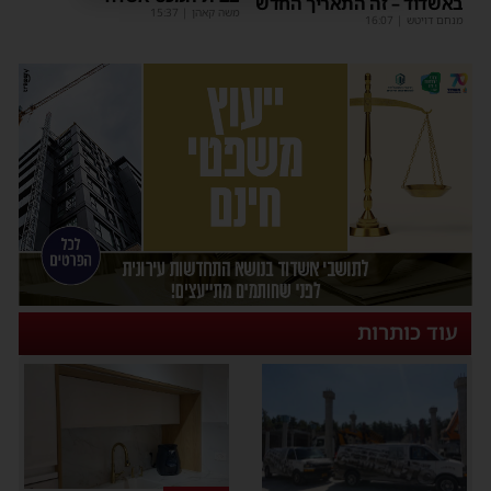
באשדוד – זה התאריך החדש
משה קאהן
|
15:37
מנחם דויטש
|
16:07
עוד כותרות