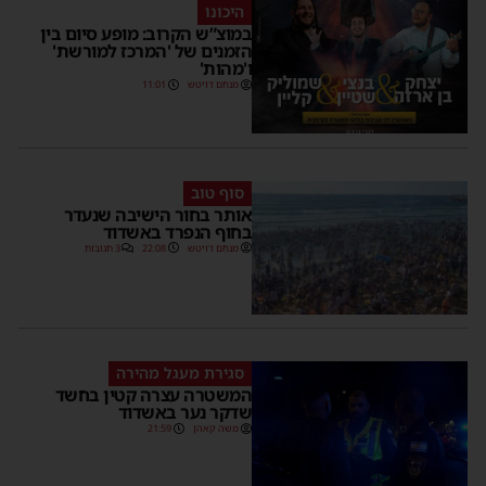
היכונו
במוצ”ש הקרוב: מופע סיום בין
הזמנים של 'המרכז למורשת'
ו'מהות'
מנחם דויטש
11:01
סוף טוב
אותר בחור הישיבה שנעדר
בחוף הנפרד באשדוד
מנחם דויטש
22:08
3 תגובות
סגירת מעגל מהירה
המשטרה עצרה קטין בחשד
שדקר נער באשדוד
משה קאהן
21:59