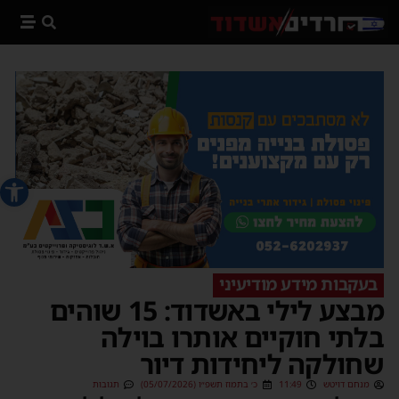
פתח סרג
בעקבות מידע מודיעיני
מבצע לילי באשדוד: 15 שוהים
בלתי חוקיים אותרו בוילה
שחולקה ליחידות דיור
מנחם דויטש
11:49
כ׳ בתמוז תשפ״ו (05/07/2026)
תגובות