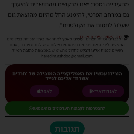
מהעירייה נמסר: ״אנו מבקשים מהתושבים להיערך
גם במרחב הפרטי, להימנע החל מהיום מהוצאת גזם
שעלול לחסום את הקולטנים".
מזג האוויר
,
עיריית אשדוד
אנו מכבדים זכויות יוצרים ועושים מאמץ לאתר את בעלי הזכויות בצילומים
המגיעים לידינו. אם זיהיתים בפרסומינו צילום שיש לכם זכויות בו, אתם
רשאים לפנות אלינו ולבקש לחדול מהשימוש באמצעות כתובת המייל:
haredim.ashdod@gmail.com
הורידו עכשיו את האפליקצייה המובילה של 'חרדים
אשדוד' אליכם לנייד
לאנדורואיד
לאפל
להצטרפות לקבוצת העדכונים בוואטסאפ
תגובות