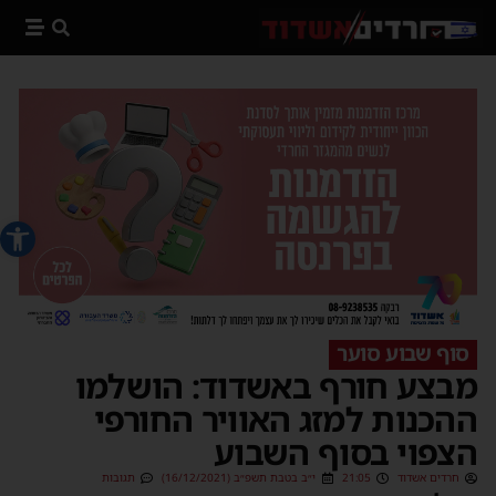
פתח סרג
סוף שבוע סוער
מבצע חורף באשדוד: הושלמו
ההכנות למזג האוויר החורפי
הצפוי בסוף השבוע
חרדים אשדוד
21:05
י״ב בטבת תשפ״ב (16/12/2021)
תגובות