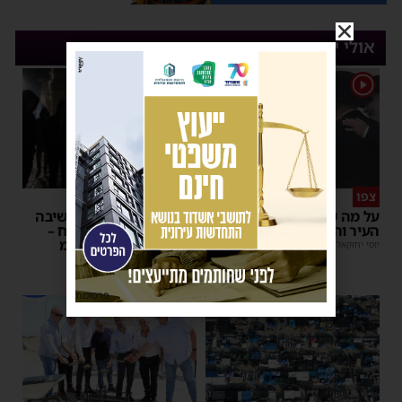
אולי יעניין אותך
1
צפו
פירות ההסתה
על מה שוחחו מ"מ ראש
אימה באשדוד: בחור ישיבה
העיר והחיד"א אברג׳ל?
בן 13 נשדד באיומי רצח –
המשטרה הקימה צח”מ
יוסי יחזקאלי
|
23:37
מנחם דויטש
|
22:32
פרסומת