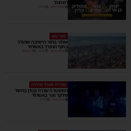
ו'מהות'
מנחם דויטש
11:01
סוף טוב
אותר בחור הישיבה שנעדר
בחוף הנפרד באשדוד
מנחם דויטש
22:08
3 תגובות
סגירת מעגל מהירה
המשטרה עצרה קטין בחשד
שדקר נער באשדוד
משה קאהן
21:59