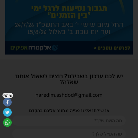
יש לכם עדכון בשבילנו? רוצים לשאול אותנו
שאלה?
haredim.ashdod@gmail.com
שיתוף
או שילחו אלינו פנייה ונחזור אליכם בהקדם