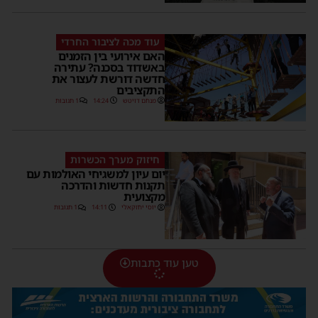
עוד מכה לציבור החרדי
האם אירועי בין הזמנים
באשדוד בסכנה? עתירה
חדשה דורשת לעצור את
התקציבים
מנחם דויטש
14:24
1 תגובות
חיזוק מערך הכשרות
יום עיון למשגיחי האולמות עם
תקנות חדשות והדרכה
מקצועית
יוסי יחזקאלי
14:11
1 תגובות
טען עוד כתבות