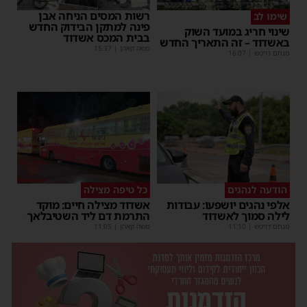
רשות המסים הניחה אבן
שימו לב
פינה למתקן הבידוק החדש
שינוי חריג במועד השוק
בבית המכס אשדוד
באשדוד – זה התאריך החדש
משה קאהן
|
15:37
מנחם דויטש
|
16:07
הודעה לנהגים
כל טיפה מצילה
אלפי נהגים יושפעו: עבודות
אשדוד מצילה חיים: מוקד
לילה סמוך לאשדוד
התרמת דם ליד השטיבלאך
מנחם דויטש
|
11:10
משה קאהן
|
11:05