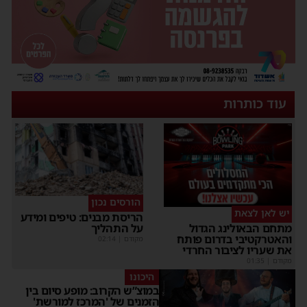
עוד כותרות
הורסים נכון
יש לאן לצאת
הריסת מבנים: טיפים ומידע
על התהליך
מתחם הבאולינג הגדול
והאטרקטיבי בדרום פותח
מקודם
|
02:14
את שעריו לציבור החרדי
מקודם
|
01:35
היכונו
במוצ”ש הקרוב: מופע סיום בין
הזמנים של 'המרכז למורשת'