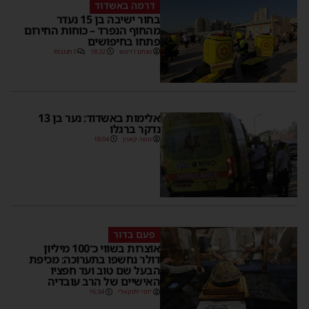
דרמה באשדוד
בחור ישיבה בן 15 נעדר
מהחוף הנפרד – כוחות החירום
פתחו בחיפושים
מנחם דויטש
18:32
1 תגובות
אלימות באשדוד: נער בן 13
נדקר ברגלו
משה קאהן
18:04
פעם בדור
אוצרות בשווי כ־100 מיליון
דולר נחשפו בתערוכה: מכיפת
הבעל שם טוב ועד חפציו
האישיים של הרב עובדיה
יוסי יחזקאלי
16:34