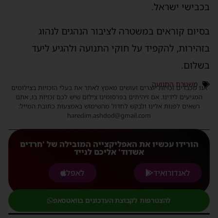
בכבישי ישראל.
בסיום קוראים במשטרה לציבור הנהגים לנהוג
בזהירות, להקפיד על חוקי התנועה ולהגיע ליעד
בשלום.
משטרת התנועה
אנו מכבדים זכויות יוצרים ועושים מאמץ לאתר את בעלי הזכויות בצילומים
המגיעים לידינו. אם זיהיתים בפרסומינו צילום שיש לכם זכויות בו, אתם
רשאים לפנות אלינו ולבקש לחדול מהשימוש באמצעות כתובת המייל:
haredim.ashdod@gmail.com
הורידו עכשיו את האפליקצייה המובילה של 'חרדים
אשדוד' אליכם לנייד
לאנדורואיד
לאפל
להצטרפות לקבוצת העדכונים בוואטסאפ