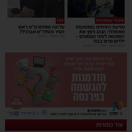
איבוד עשתונות
צפו
נסיעת האימים באוטובוס
על מה שוחחו מ"מ ראש
מאשדוד: הנהג ניפץ את
העיר והחיד"א אברג׳ל?
השמשה לעיני הנוסעים –
יוסי יחזקאלי
|
23:37
ילדים פרצו בבכי
מנחם דויטש
|
11:34
| 1 תגובות
עוד כותרות