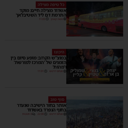
כל טיפה מצילה
אשדוד מצילה חיים: מוקד
התרמת דם ליד השטיבלאך
משה קאהן
11:05
היכונו
במוצ”ש הקרוב: מופע סיום בין
הזמנים של 'המרכז למורשת'
ו'מהות'
מנחם דויטש
11:01
סוף טוב
אותר בחור הישיבה שנעדר
בחוף הנפרד באשדוד
מנחם דויטש
22:08
3 תגובות