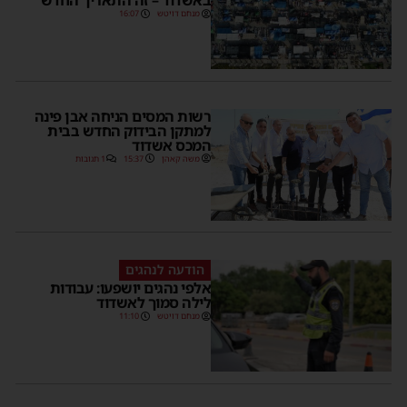
באשדוד – זה התאריך החדש
מנחם דויטש
16:07
רשות המסים הניחה אבן פינה
למתקן הבידוק החדש בבית
המכס אשדוד
משה קאהן
15:37
1 תגובות
הודעה לנהגים
אלפי נהגים יושפעו: עבודות
לילה סמוך לאשדוד
מנחם דויטש
11:10