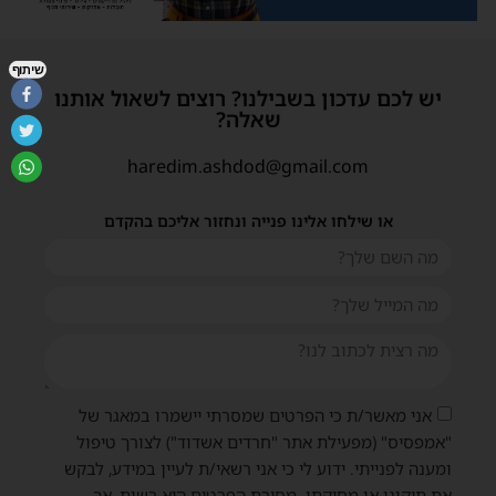
שיתוף
יש לכם עדכון בשבילנו? רוצים לשאול אותנו
שאלה?
haredim.ashdod@gmail.com
או שילחו אלינו פנייה ונחזור אליכם בהקדם
אני מאשר/ת כי הפרטים שמסרתי יישמרו במאגר של
"אמפסיס" (מפעילת אתר "חרדים אשדוד") לצורך טיפול
ומענה לפנייתי. ידוע לי כי אני רשאי/ת לעיין במידע, לבקש
את תיקונו או מחיקתו. מסירת הפרטים היא רשות, אך