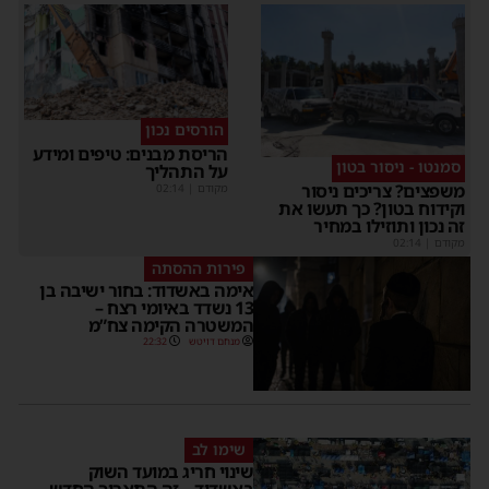
הורסים נכון
הריסת מבנים: טיפים ומידע
סמנטו - ניסור בטון
על התהליך
משפצים? צריכים ניסור
מקודם
|
02:14
וקידוח בטון? כך תעשו את
זה נכון ותוזילו במחיר
מקודם
|
02:14
פירות ההסתה
אימה באשדוד: בחור ישיבה בן
13 נשדד באיומי רצח –
המשטרה הקימה צח”מ
מנחם דויטש
22:32
שימו לב
שינוי חריג במועד השוק