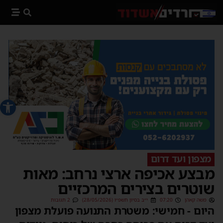
פתח סרג
מצפון ועד דרום
מבצע אכיפה ארצי נרחב: מאות
שוטרים בצירים המרכזיים
משה קאהן
07:20
י״ב בסיון תשפ״ו (28/05/2026)
2 תגובות
היום - חמישי: משטרת התנועה פועלת מצפון