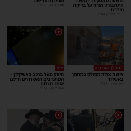
הושעה מתפקידו – משרד
פעולות החייאה
התחבורה הורה על בדיקה
מנחם דויטש
|
17:35
מיידית
מנחם דויטש
|
17:44
1
במהלך העבודה
צפו
אישה נפלה מסולם במחסן
תינוק ננעל ברכב באשקלון –
באשדוד
המתנדבים האשדודים חילצו
אותו בשלום
משה קאהן
|
17:31
משה קאהן
|
11:53
1
1