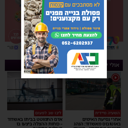
אולי יעניין אותך
פרסומת
1
השעיה מיידית
ליבו שב לפעום
אחרי נסיעת האימים
אדם התמוטט בביתו באשדוד
באוטובוס מאשדוד: הנהג
– כוחות ההצלה ביצעו בו