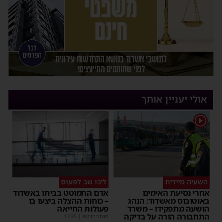
אולי יעניין אותך
1
השעיה מיידית
ליבו שב לפעום
אחרי נסיעת האימים
אדם התמוטט בביתו באשדוד
באוטובוס מאשדוד: הנהג
– כוחות ההצלה ביצעו בו
הושעה מתפקידו – משרד
פעולות החייאה
התחבורה הורה על בדיקה
מנחם דויטש
|
17:35