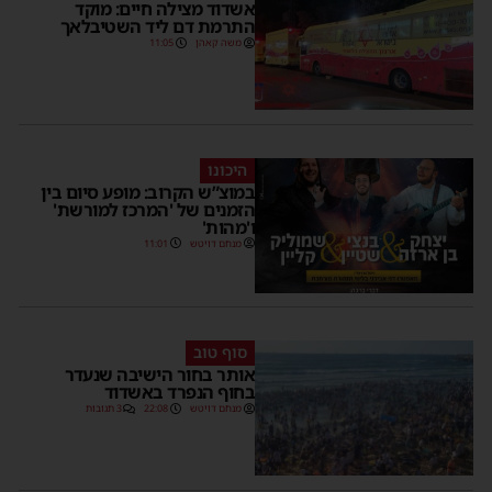
אשדוד מצילה חיים: מוקד
התרמת דם ליד השטיבלאך
משה קאהן
11:05
היכונו
במוצ”ש הקרוב: מופע סיום בין
הזמנים של 'המרכז למורשת'
ו'מהות'
מנחם דויטש
11:01
סוף טוב
אותר בחור הישיבה שנעדר
בחוף הנפרד באשדוד
מנחם דויטש
22:08
3 תגובות