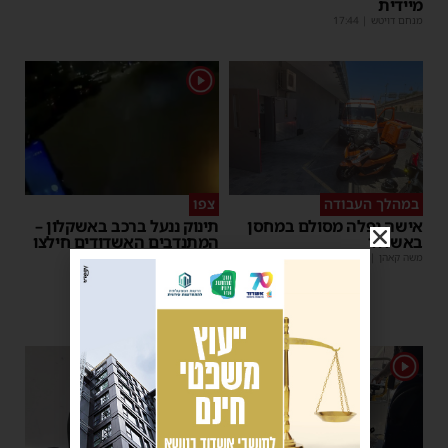
מיידית
מנחם דויטש
|
17:44
1
במהלך העבודה
צפו
אישה נפלה מסולם במחסן
תינוק ננעל ברכב באשקלון –
באשדוד
המתנדבים האשדודים חילצו
אותו בשלום
משה קאהן
|
17:31
משה קאהן
|
11:53
1
1