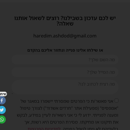
יש לכם עדכון בשבילנו? רוצים לשאול אותנו
שאלה?
haredim.ashdod@gmail.com
או שילחו אלינו פנייה ונחזור אליכם בהקדם
שיתוף
אני מאשר/ת כי הפרטים שמסרתי יישמרו במאגר של
"אמפסיס" (מפעילת אתר "חרדים אשדוד") לצורך טיפול
ומענה לפנייתי. ידוע לי כי אני רשאי/ת לעיין במידע, לבקש
את תיקונו או מחיקתו. מסירת הפרטים היא רשות, אך
בלעדיהם לא ניתן לטפל בפנייה.
למדיניות הפרטיות
.