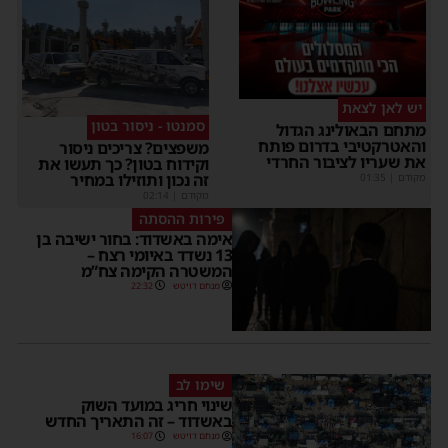
יש לאן לצאת
סמנטו - ניסור בטון
מתחם הבאולינג הגדול
והאטרקטיבי בדרום פותח
משפצים? צריכים ניסור
את שעריו לציבור החרדי
וקידוח בטון? כך תעשו את
זה נכון ותוזילו במחיר
מקודם
|
01:35
מקודם
|
02:14
פירות ההסתה
אימה באשדוד: בחור ישיבה בן
13 נשדד באיומי רצח –
המשטרה הקימה צח”מ
מנחם דויטש
22:32
שימו לב
שינוי חריג במועד השוק
באשדוד – זה התאריך החדש
מנחם דויטש
16:07