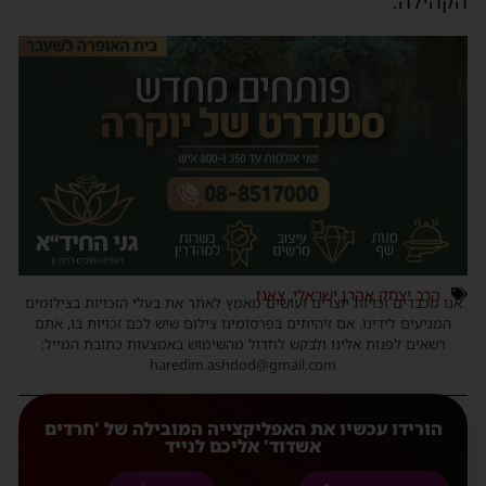
הקהילה.
הרב יצחק אהרן ישראלי
,
צאנז
אנו מכבדים זכויות יוצרים ועושים מאמץ לאתר את בעלי הזכויות בצילומים
המגיעים לידינו. אם זיהיתים בפרסומינו צילום שיש לכם זכויות בו, אתם
רשאים לפנות אלינו ולבקש לחדול מהשימוש באמצעות כתובת המייל:
haredim.ashdod@gmail.com
הורידו עכשיו את האפליקצייה המובילה של 'חרדים
אשדוד' אליכם לנייד