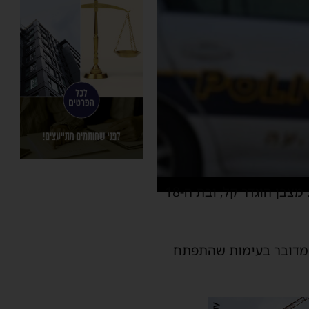
כוחות ההצלה שהוזעקו אמש (צאת השבת) לזירה העניקו לפצועות טיפול רפואי ראשוני. מצבן הוגדר קל, ובת ה-18
 מדובר בעימות שהתפתח