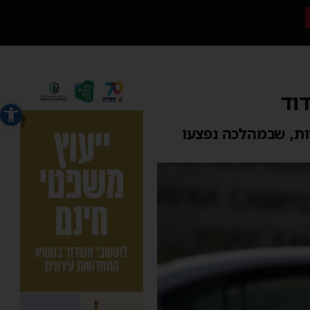
וד
פתח סרג
ות, שבמהלכה נפצעו