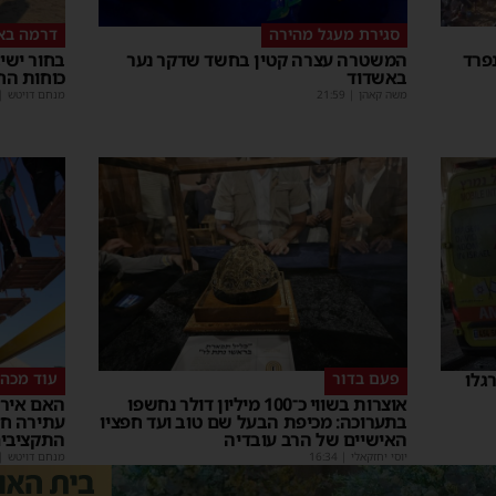
סגירת מעגל מהירה
דרמה בא
פרד
המשטרה עצרה קטין בחשד שדקר נער
באשדוד
כוחות הח
משה קאהן
|
21:59
מנחם דויטש
|
פעם בדור
עוד מכה 
אוצרות בשווי כ־100 מיליון דולר נחשפו
האם אירו
בתערוכה: מכיפת הבעל שם טוב ועד חפציו
עתירה ח
האישיים של הרב עובדיה
התקציבי
יוסי יחזקאלי
|
16:34
מנחם דויטש
|