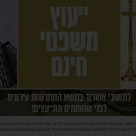
 לאתר את בעלי הזכויות בצילומים המגיעים לידינו. אם זיהיתים בפרסומינו צילום 
ו ולבקש לחדול מהשימוש באמצעות כתובת המייל: haredim.ashdod@gmail.com