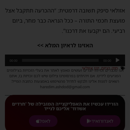
זולאי סיפק תשובה דרמטית: “ההכרעה תתקבל אצל
ועצת חכמי התורה – ככל הנראה כבר מחר, ביום
ביעי. הם יקבעו את דרכנו”.
האזינו לראיון המלא >>
ן
00:00
00:00
חוק הגיוס
,
ינון אזולאי
ודיו
נו מכבדים זכויות יוצרים ועושים מאמץ לאתר את בעלי הזכויות בצילומים
המגיעים לידינו. אם זיהיתים בפרסומינו צילום שיש לכם זכויות בו, אתם
רשאים לפנות אלינו ולבקש לחדול מהשימוש באמצעות כתובת המייל:
haredim.ashdod@gmail.com
הורידו עכשיו את האפליקצייה המובילה של 'חרדים
אשדוד' אליכם לנייד
לאנדורואיד
לאפל