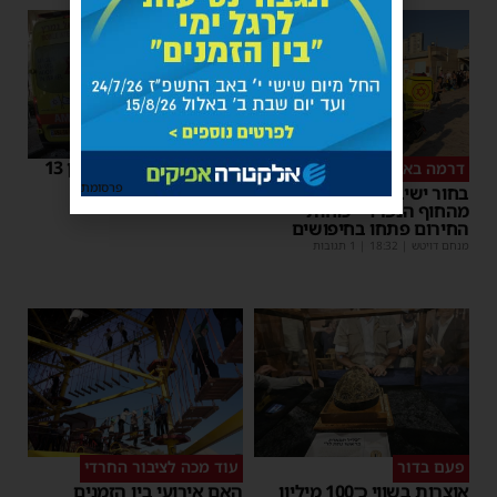
אלימות באשדוד: נער בן 13
דרמה באשדוד
נדקר ברגלו
פרסומת
בחור ישיבה בן 15 נעדר
משה קאהן
|
18:04
מהחוף הנפרד – כוחות
החירום פתחו בחיפושים
מנחם דויטש
|
18:32
| 1 תגובות
פעם בדור
עוד מכה לציבור החרדי
אוצרות בשווי כ־100 מיליון
האם אירועי בין הזמנים