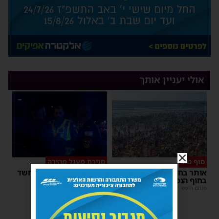
אולי יעניין אותך
סוף טוב
סגירת מעגל מהירה
אותר בחור הישיבה שנעדר
המשטרה עצרה קטין בחשד
בחוף הנפרד באשדוד
שדקר נער באשדוד
מנחם דויטש
|
22:08
| 3 תגובות
משה קאהן
|
21:59