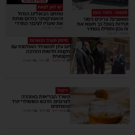
יש לאן לצאת
סמנטו - ניסור בטון
מתחם הבאולינג הגדול
והאטרקטיבי בדרום פותח
שפצים? צריכים ניסור
את שעריו לציבור החרדי
קידוח בטון? כך תעשו את
ה נכון ותוזילו במחיר
מקודם
|
01:35
קודם
|
02:14
חיזוק מערך הכשרות
יום עיון למשגיחי האולמות עם
תקנות חדשות והדרכה
מקצועית
יוסי יחזקאלי
14:11
1 תגובות
ריקול
משרד הבריאות באזהרה
לצרכנים: הדבש הפופולרי יורד
מהמדפים
מנחם דויטש
06:57
1 תגובות