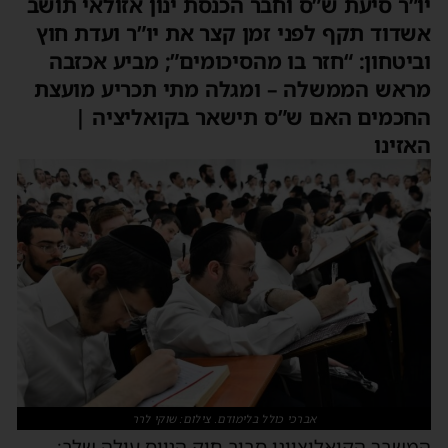
ו”ר סיעת ש”ס וחבר הכנסת ינון אזולאי תושב
שדוד תקף לפני זמן קצר את יו”ר ועדת חוץ
ביטחון: “חזר בו מהסיכומים”; מביע אכזבה
ראש הממשלה – ומגלה מתי תכריע מועצת
חכמים האם ש”ס תישאר בקואליציה |
אזינו
אברכי כולל בלימודם. צילום: שוקי לרר
משבר הקואליציוני סביב חוק הגיוס עולה שלב: