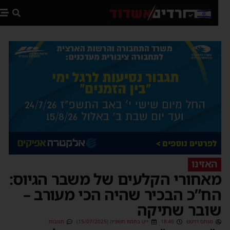
פת
האזינו
אחורי הקלעים של משבר הגיוס:
ח”כ הבכיר שהיה הכי מעורב –
ובר שתיקה
מנחם דויטש
18:40
י״ט בתמוז תשפ״ה (15/07/2025)
תגובות