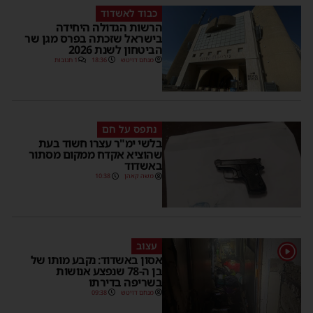
כבוד לאשדוד
הרשות הגדולה היחידה
בישראל שזכתה בפרס מגן שר
הביטחון לשנת 2026
מנחם דויטש
18:36
1 תגובות
נתפס על חם
בלשי ימ"ר עצרו חשוד בעת
שהוציא אקדח ממקום מסתור
באשדוד
משה קאהן
10:38
עצוב
אסון באשדוד: נקבע מותו של
בן ה-78 שנפצע אנושות
בשריפה בדירתו
מנחם דויטש
09:38