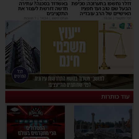
דולר נחשפו בתערוכה: מכיפת
באשדוד בסכנה? עתירה
הבעל שם טוב ועד חפציו
חדשה דורשת לעצור את
האישיים של הרב עובדיה
התקציבים
יוסי יחזקאלי
|
16:34
מנחם דויטש
|
14:24
| 1 תגובות
עוד כותרות