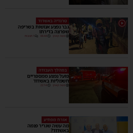
טרגדיה באשדוד
גבר נפצע אנושות בשריפה
שפרצה בדירתו
משה קאהן
06:44
1 תגובות
במהלך העבודה
פועל נפצע ממספריים
חשמליות באשדוד
משה קאהן
22:14
אורח מפתיע
מה עשה שגריר פנמה
באשדוד?