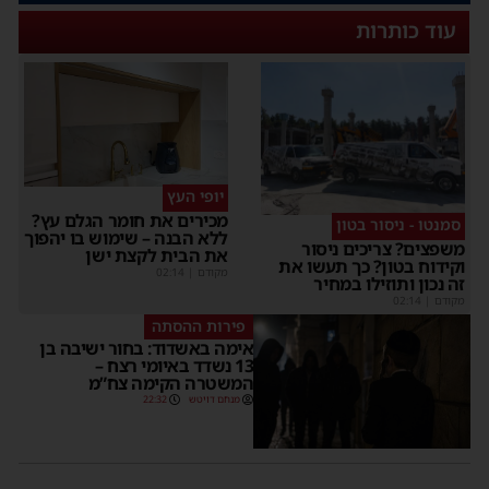
עוד כותרות
יופי העץ
מכירים את חומר הגלם עץ?
סמנטו - ניסור בטון
ללא הבנה – שימוש בו יהפוך
משפצים? צריכים ניסור
את הבית לקצת ישן
וקידוח בטון? כך תעשו את
מקודם
|
02:14
זה נכון ותוזילו במחיר
מקודם
|
02:14
פירות ההסתה
אימה באשדוד: בחור ישיבה בן
13 נשדד באיומי רצח –
המשטרה הקימה צח”מ
מנחם דויטש
22:32