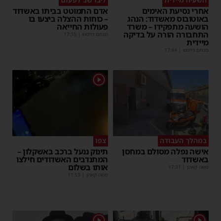
אחרי נסיעת האימים
אדם התמוטט בביתו באשדוד
באוטובוס מאשדוד: הנהג
– כוחות ההצלה ביצעו בו
הושעה מתפקידו – משרד
פעולות החייאה
התחבורה הורה על בדיקה
מנחם דויטש
|
17:35
מיידית
מנחם דויטש
|
17:44
1
במהלך העבודה
צפו
אישה נפלה מסולם במחסן
תינוק ננעל ברכב באשקלון –
באשדוד
המתנדבים האשדודים חילצו
אותו בשלום
משה קאהן
|
17:31
משה קאהן
|
11:53
1
1