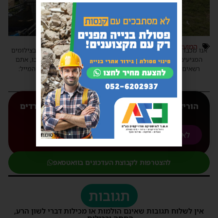
המועצה הדתית אשדוד
אנו מכבדים זכויות יוצרים ועושים מאמץ לאתר את בעלי הזכויות בצילומים
המגיעים לידינו. אם זיהיתים בפרסומינו צילום שיש לכם זכויות בו, אתם
רשאים לפנות אלינו ולבקש לחדול מהשימוש באמצעות כתובת המייל:
haredim.ashdod@gmail.com
הורידו עכשיו את האפליקצייה המובילה של 'חרדים
אשדוד' אליכם לנייד
לאנדורואיד
לאפל
פרסומת
להצטרפות לקבוצת העדכונים בוואטסאפ
תגובות
אין לשלוח תגובות שאינם הולמות או מכילות דברי לשון הרע,