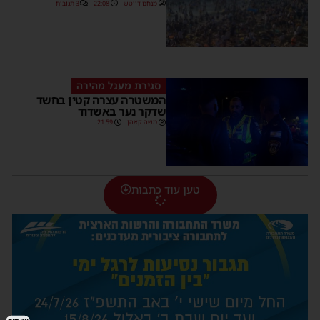
מנחם דויטש
22:08
3 תגובות
סגירת מעגל מהירה
המשטרה עצרה קטין בחשד
שדקר נער באשדוד
משה קאהן
21:59
טען עוד כתבות