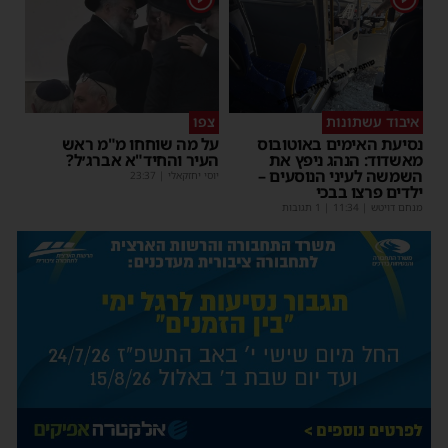
איבוד עשתונות
צפו
נסיעת האימים באוטובוס
על מה שוחחו מ"מ ראש
מאשדוד: הנהג ניפץ את
העיר והחיד"א אברג׳ל?
השמשה לעיני הנוסעים –
יוסי יחזקאלי
|
23:37
ילדים פרצו בבכי
מנחם דויטש
|
11:34
| 1 תגובות