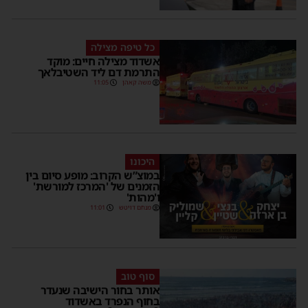
כל טיפה מצילה
אשדוד מצילה חיים: מוקד
התרמת דם ליד השטיבלאך
משה קאהן
11:05
היכונו
במוצ”ש הקרוב: מופע סיום בין
הזמנים של 'המרכז למורשת'
ו'מהות'
מנחם דויטש
11:01
סוף טוב
אותר בחור הישיבה שנעדר
בחוף הנפרד באשדוד