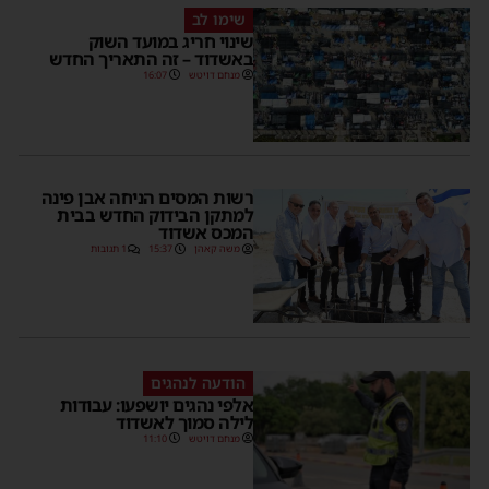
שימו לב
שינוי חריג במועד השוק
באשדוד – זה התאריך החדש
מנחם דויטש
16:07
רשות המסים הניחה אבן פינה
למתקן הבידוק החדש בבית
המכס אשדוד
משה קאהן
15:37
1 תגובות
הודעה לנהגים
אלפי נהגים יושפעו: עבודות
לילה סמוך לאשדוד
מנחם דויטש
11:10