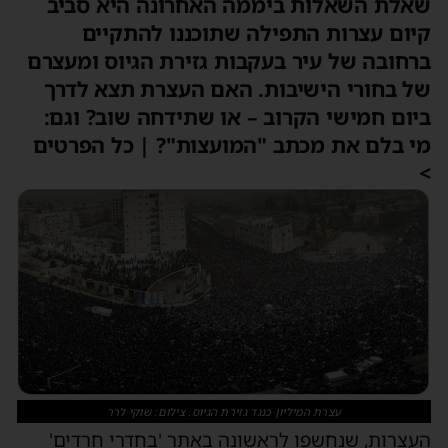
אלת השאלות ביממה האחרונה היא סביב
יום עצרות התפילה שתוכננו להתקיים
רחובה של עיר בעקבות גזירת הגיוס ומעצרם
ל בחורי הישיבות. האם העצרת תצא לדרך
יום חמישי הקרוב – או שתידחה שוב? וגם:
י בלם את מכתב "המועצות"? | כל הפרטים
עצרת המיליון כנגד גזירת הגיוס. צילום: שוקי לרר
עצרות, שנחשפו לראשונה באתר 'בחדרי חרדים'