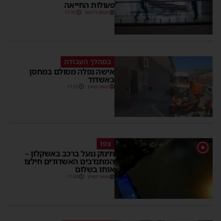
פעולות החייאה
מנחם דויטש
17:35
במהלך העבודה
אישה נפלה מסולם במחסן
באשדוד
משה קאהן
17:31
צפו
תינוק ננעל ברכב באשקלון –
המתנדבים האשדודים חילצו
אותו בשלום
משה קאהן
11:53