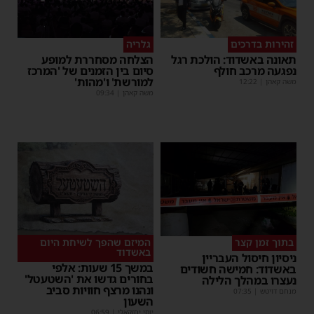
זהירות בדרכים
גלריה
תאונה באשדוד: הולכת רגל
הצלחה מסחררת למופע
נפגעה מרכב חולף
סיום בין הזמנים של 'המרכז
למורשת' ו'מהות'
משה קאהן
|
12:22
משה קאהן
|
09:34
בתוך זמן קצר
המיזם שהפך לשיחת היום
באשדוד
ניסיון חיסול העבריין
במשך 15 שעות: אלפי
באשדוד: חמישה חשודים
בחורים גדשו את 'השטעטל'
נעצרו במהלך הלילה
ונהנו מרצף חוויות סביב
מנחם דויטש
|
07:35
השעון
יוסי יחזקאלי
|
06:59