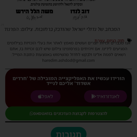
המכתב של גדולי ישראל שהודבק ברחובות. צילום: הפרגוד
חוק הגיוס
,
עצרת
נו מכבדים זכויות יוצרים ועושים מאמץ לאתר את בעלי הזכויות בצילומים
המגיעים לידינו. אם זיהיתים בפרסומינו צילום שיש לכם זכויות בו, אתם
רשאים לפנות אלינו ולבקש לחדול מהשימוש באמצעות כתובת המייל:
haredim.ashdod@gmail.com
הורידו עכשיו את האפליקצייה המובילה של 'חרדים
אשדוד' אליכם לנייד
לאנדורואיד
לאפל
להצטרפות לקבוצת העדכונים בוואטסאפ
תגובות