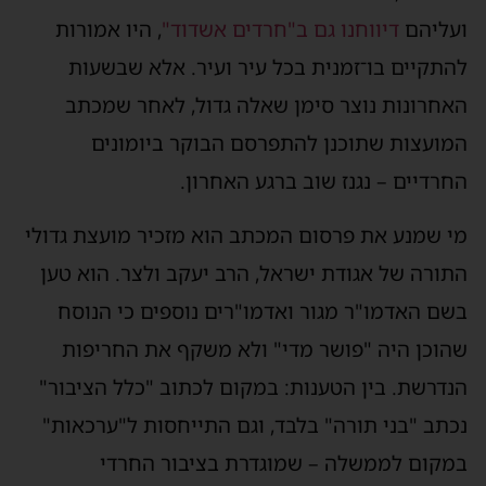
עליהם
דיווחנו גם ב"חרדים אשדוד"
, היו אמורות
התקיים בו־זמנית בכל עיר ועיר. אלא שבשעות
אחרונות נוצר סימן שאלה גדול, לאחר שמכתב
מועצות שתוכנן להתפרסם הבוקר ביומונים
חרדיים – נגנז שוב ברגע האחרון.
י שמנע את פרסום המכתב הוא מזכיר מועצת גדולי
תורה של אגודת ישראל, הרב יעקב ולצר. הוא טען
שם האדמו"ר מגור ואדמו"רים נוספים כי הנוסח
הוכן היה "פושר מדי" ולא משקף את החריפות
נדרשת. בין הטענות: במקום לכתוב "כלל הציבור"
כתב "בני תורה" בלבד, וגם התייחסות ל"ערכאות"
מקום לממשלה – שמוגדרת בציבור החרדי