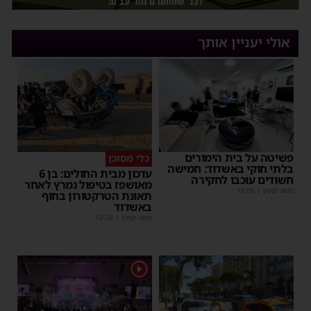
אולי יעניין אותך
פשיטה על בית הימורים
כלי מסוכן
בלתי חוקי באשדוד: חמישה
עדכון מבית החולים: בן 6
חשודים עוכבו לחקירה
מאושפז בטיפול נמרץ לאחר
משה קאהן
|
16:06
תאונת הטרקטורון בחוף
באשדוד
משה קאהן
|
12:26
1