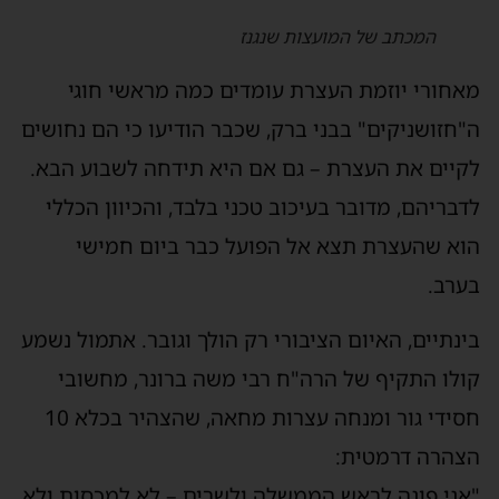
המכתב של המועצות שנגנז
אחורי יוזמת העצרת עומדים כמה מראשי חוגי
"חזושניקים" בבני ברק, שכבר הודיעו כי הם נחושים
קיים את העצרת – גם אם היא תידחה לשבוע הבא.
דבריהם, מדובר בעיכוב טכני בלבד, והכיוון הכללי
וא שהעצרת תצא אל הפועל כבר ביום חמישי
ערב.
ינתיים, האיום הציבורי רק הולך וגובר. אתמול נשמע
ולו התקיף של הרה"ח רבי משה ברונר, מחשובי
חסידי גור ומנחה עצרות מחאה, שהצהיר בכלא 10
צהרה דרמטית:
אני פונה לראש הממשלה ולשרים – לא למכסות ולא