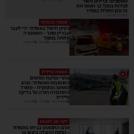
שפצים? צריכים ניסור
קידוח בטון? כך תעשו את
ה נכון ותוזילו במחיר
קודם
|
02:14
סכסוך כנופיות
ניסיון חיסול באשדוד: ירי לעבר
עבריין מוכר – המשטרה
פתחה במצוד
מנחם דויטש
06:54
1 תגובות
השעיה מיידית
אחרי נסיעת האימים
באוטובוס מאשדוד: הנהג
הושעה מתפקידו – משרד
התחבורה הורה על בדיקה
מיידית
מנחם דויטש
17:44
4 תגובות
ליבו שב לפעום
אדם התמוטט בביתו באשדוד
– כוחות ההצלה ביצעו בו