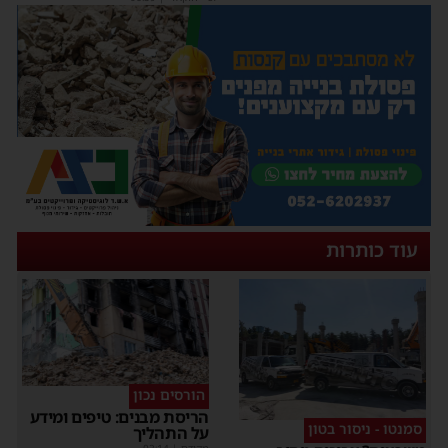
עוד כותרות
הורסים נכון
הריסת מבנים: טיפים ומידע
סמנטו - ניסור בטון
על התהליך
מקודם
|
02:14