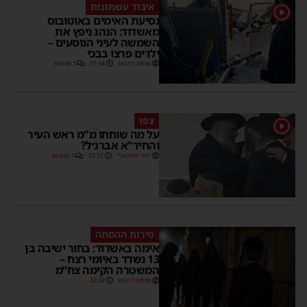
איבוד עשתונות
נסיעת האימים באוטובוס
מאשדוד: הנהג ניפץ את
השמשה לעיני הנוסעים –
ילדים פרצו בבכי
מנחם דויטש
11:34
1 תגובות
צפו
על מה שוחחו מ"מ ראש העיר
והחיד"א אברג׳ל?
יוסי יחזקאלי
23:37
1 תגובות
פירות ההסתה
אימה באשדוד: בחור ישיבה בן
13 נשדד באיומי רצח –
המשטרה הקימה צח”מ
מנחם דויטש
22:32