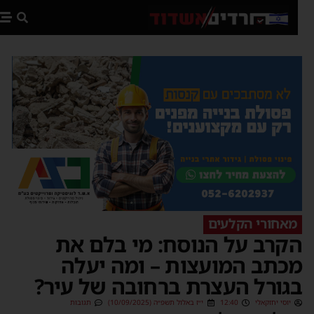
פת
מאחורי הקלעים
קרב על הנוסח: מי בלם את
כתב המועצות – ומה יעלה
גורל העצרת ברחובה של עיר?
יוסי יחזקאלי
12:40
י״ז באלול תשפ״ה (10/09/2025)
תגובות