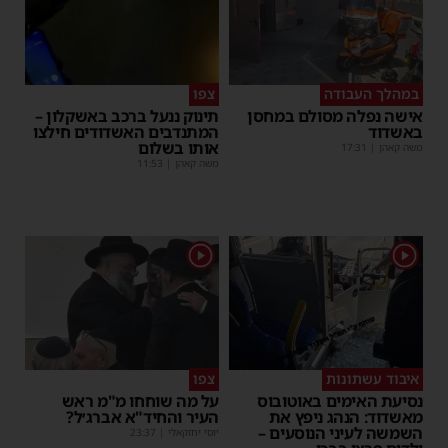
במהלך העבודה
צפו
אישה נפלה מסולם במחסן
תינוק ננעל ברכב באשקלון –
באשדוד
המתנדבים האשדודים חילצו
אותו בשלום
משה קאהן
|
17:31
משה קאהן
|
11:53
1
1
איבוד עשתונות
צפו
נסיעת האימים באוטובוס
על מה שוחחו מ"מ ראש
מאשדוד: הנהג ניפץ את
העיר והחיד"א אברג׳ל?
השמשה לעיני הנוסעים –
יוסי יחזקאלי
|
23:37