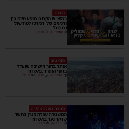
היכונו
במוצ”ש הקרוב: מופע סיום בין
הזמנים של 'המרכז למורשת'
ו'מהות'
מנחם דויטש
11:01
סוף טוב
אותר בחור הישיבה שנעדר
בחוף הנפרד באשדוד
מנחם דויטש
22:08
3 תגובות
סגירת מעגל מהירה
המשטרה עצרה קטין בחשד
שדקר נער באשדוד
משה קאהן
21:59