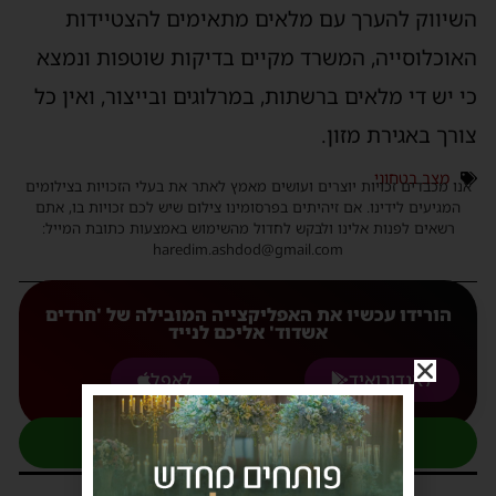
השיווק להערך עם מלאים מתאימים להצטיידות
האוכלוסייה, המשרד מקיים בדיקות שוטפות ונמצא
כי יש די מלאים ברשתות, במרלוגים ובייצור, ואין כל
צורך באגירת מזון.
מצב בטחוני
אנו מכבדים זכויות יוצרים ועושים מאמץ לאתר את בעלי הזכויות בצילומים
המגיעים לידינו. אם זיהיתים בפרסומינו צילום שיש לכם זכויות בו, אתם
רשאים לפנות אלינו ולבקש לחדול מהשימוש באמצעות כתובת המייל:
haredim.ashdod@gmail.com
הורידו עכשיו את האפליקצייה המובילה של 'חרדים
אשדוד' אליכם לנייד
לאנדורואיד
לאפל
להצטרפות לקבוצת העדכונים בוואטסאפ