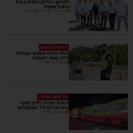
למתקן הבידוק החדש בבית
המכס אשדוד
משה קאהן
15:37
2 תגובות
הודעה לנהגים
אלפי נהגים יושפעו: עבודות
לילה סמוך לאשדוד
מנחם דויטש
11:10
כל טיפה מצילה
אשדוד מצילה חיים: מוקד
התרמת דם ליד השטיבלאך
משה קאהן
11:05