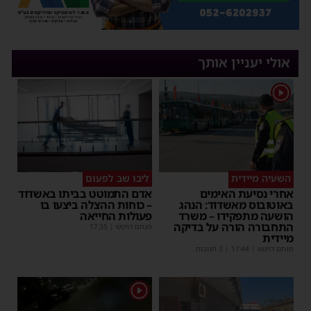
אולי יעניין אותך
1
השעיה מיידית
ליבו שב לפעום
אחרי נסיעת האימים
אדם התמוטט בביתו באשדוד
באוטובוס מאשדוד: הנהג
– כוחות ההצלה ביצעו בו
הושעה מתפקידו – משרד
פעולות החייאה
התחבורה הורה על בדיקה
מנחם דויטש
|
17:35
מיידית
מנחם דויטש
|
17:44
| 3 תגובות
1