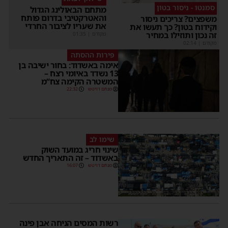
סמנטו - ניסור בטון
מתחם הבאולינג הגדול
והאטרקטיבי בדרום פותח
משפצים? צריכים ניסור
את שעריו לציבור החרדי
וקידוח בטון? כך תעשו את
זה נכון ותוזילו במחיר
מקודם
|
01:35
מקודם
|
02:14
פירות ההסתה
אימה באשדוד: בחור ישיבה בן
13 נשדד באיומי רצח –
המשטרה הקימה צח”מ
מנחם דויטש
22:32
שימו לב
שינוי חריג במועד השוק
באשדוד – זה התאריך החדש
מנחם דויטש
16:07
רשות המסים הניחה אבן פינה