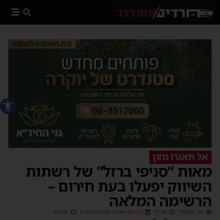
פתח סרג
אל תאגרו מזון
מאות “סניפי ברזל” של רשתות
השיווק יפעלו בעת חירום –
הרשימה המלאה
יוסי יחזקאלי
17:59
ו׳ בניסן תשפ״ד (14/04/2024)
תגובות