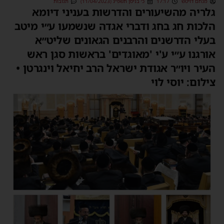
מנחם דויטש
17:17
כ׳ בניסן תשפ״ג (11/04/2023)
תגובות
גלריה מהשיעורים והדרשות בעניני דיומא
הלכות חג בחג ודברי אגדה שנשמעו ע״י מיטב
בעלי הדרשנים והרבנים הגאונים שליט״א
אורגנו ע״י ע'י 'מאוגדים' בראשות סגן ראש
העיר ויו״ר אגודת ישראל הרב יחיאל וינגרטן •
צילום: יוסי לוי