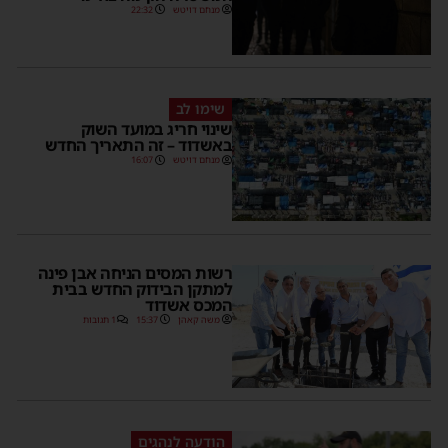
מנחם דויטש
22:32
שימו לב
שינוי חריג במועד השוק
באשדוד – זה התאריך החדש
מנחם דויטש
16:07
רשות המסים הניחה אבן פינה
למתקן הבידוק החדש בבית
המכס אשדוד
משה קאהן
15:37
1 תגובות
הודעה לנהגים