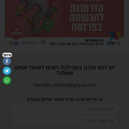
שיתוף
יש לכם עדכון בשבילנו? רוצים לשאול אותנו
שאלה?
haredim.ashdod@gmail.com
או שילחו אלינו פנייה ונחזור אליכם בהקדם