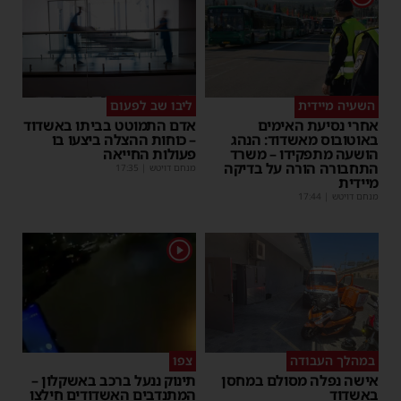
השעיה מיידית
ליבו שב לפעום
אחרי נסיעת האימים
אדם התמוטט בביתו באשדוד
באוטובוס מאשדוד: הנהג
– כוחות ההצלה ביצעו בו
הושעה מתפקידו – משרד
פעולות החייאה
התחבורה הורה על בדיקה
מנחם דויטש
|
17:35
מיידית
מנחם דויטש
|
17:44
1
במהלך העבודה
צפו
אישה נפלה מסולם במחסן
תינוק ננעל ברכב באשקלון –
באשדוד
המתנדבים האשדודים חילצו