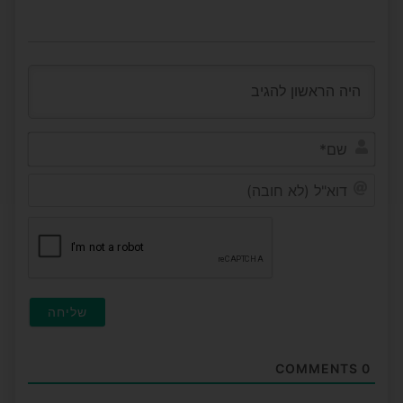
שם*
דוא"ל
(לא
חובה
COMMENTS
0