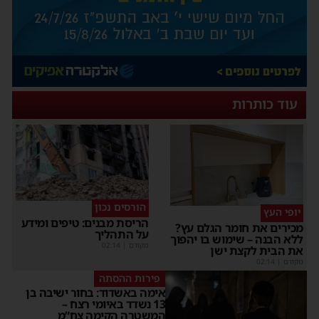
עוד כותרות
הורסים נכון
יופי העץ
הריסת מבנים: טיפים ומידע
מכירים את חומר הגלם עץ?
על התהליך
ללא הבנה – שימוש בו יהפוך
מקודם
|
02:14
את הבית לקצת ישן
מקודם
|
02:14
פירות ההסתה
אימה באשדוד: בחור ישיבה בן
13 נשדד באיומי רצח –
המשטרה הקימה צח”מ