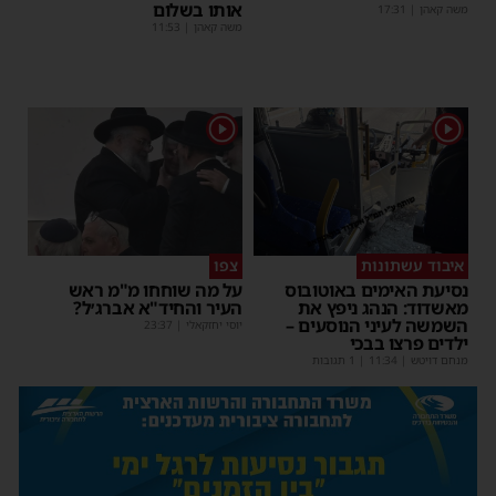
אותו בשלום
משה קאהן
|
17:31
משה קאהן
|
11:53
1
1
איבוד עשתונות
צפו
נסיעת האימים באוטובוס
על מה שוחחו מ"מ ראש
מאשדוד: הנהג ניפץ את
העיר והחיד"א אברג׳ל?
השמשה לעיני הנוסעים –
יוסי יחזקאלי
|
23:37
ילדים פרצו בבכי
מנחם דויטש
|
11:34
| 1 תגובות