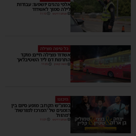
אלפי נהגים יושפעו: עבודות
לילה סמוך לאשדוד
מנחם דויטש
11:10
כל טיפה מצילה
אשדוד מצילה חיים: מוקד
התרמת דם ליד השטיבלאך
משה קאהן
11:05
היכונו
במוצ”ש הקרוב: מופע סיום בין
הזמנים של 'המרכז למורשת'
ו'מהות'
מנחם דויטש
11:01