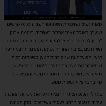
הרב יואל חברוני רב הארגון ויו"ר "רפואה והלכה" באירוע
מאות נשים ושדכניות השתתפו השבוע בכנס מרשים
שנערך באולם 'נאות אסתר' באשדוד, ביוזמת ארגון
"בניין לדורות", הפועל לסייע ולהעניק הכוונה בתחום
השידוכים בציבור החרדי. נשיאת הארגון, הרבנית יפה
דרעי, הפועלת זה שנים רבות למען משפחות רבות
שכואבות את מצב בניהם ובנותיהם שטרם נישאו,
חיזקה את חשיבות ההירתמות לנושא והדגישה כי
מדובר בהצלת נפשות ממש.
במהלך הכנס הציגה הרבנית דרעי את מטרות הארגון:
עידוד הציבור הרחב לעסוק בשידוכים, מתן תמיכה