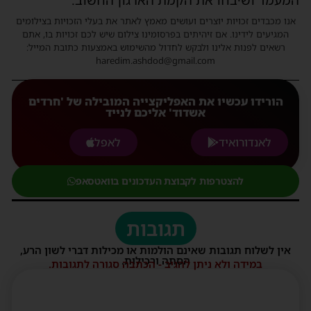
המעמד ושיבחו את הקמת הארגון החשוב.
אנו מכבדים זכויות יוצרים ועושים מאמץ לאתר את בעלי הזכויות בצילומים
המגיעים לידינו. אם זיהיתים בפרסומינו צילום שיש לכם זכויות בו, אתם
רשאים לפנות אלינו ולבקש לחדול מהשימוש באמצעות כתובת המייל:
haredim.ashdod@gmail.com
הורידו עכשיו את האפליקצייה המובילה של 'חרדים
אשדוד' אליכם לנייד
לאנדורואיד
לאפל
להצטרפות לקבוצת העדכונים בוואטסאפ
תגובות
אין לשלוח תגובות שאינם הולמות או מכילות דברי לשון הרע,
הסתה ורכילות.
במידה ולא ניתן להגיב - הכתבה סגורה לתגובות.