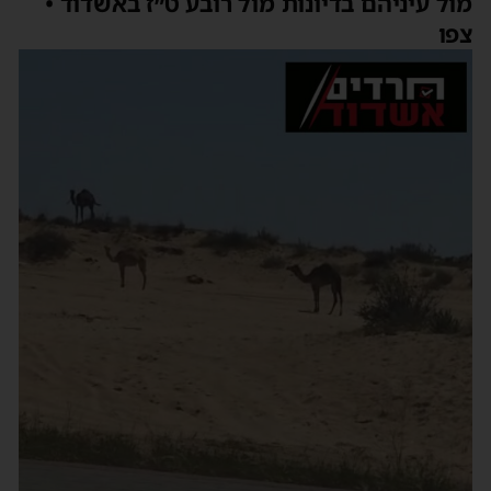
מול עיניהם בדיונות מול רובע ט״ז באשדוד •
צפו