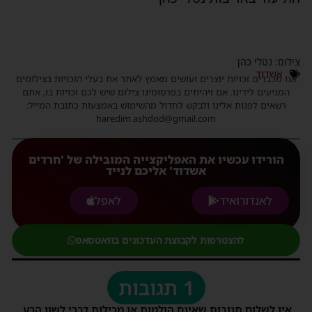
צילום: נטלי כהן
אשדוד
אנו מכבדים זכויות יוצרים ועושים מאמץ לאתר את בעלי הזכויות בצילומים
המגיעים לידינו. אם זיהיתים בפרסומינו צילום שיש לכם זכויות בו, אתם
רשאים לפנות אלינו ולבקש לחדול מהשימוש באמצעות כתובת המייל:
haredim.ashdod@gmail.com
הורידו עכשיו את האפליקצייה המובילה של 'חרדים
אשדוד' אליכם לנייד
לאנדורואיד
לאפל
להצטרפות לקבוצת העדכונים בוואטסאפ
1 תגובות
אין לשלוח תגובות שאינם הולמות או מכילות דברי לשון הרע,