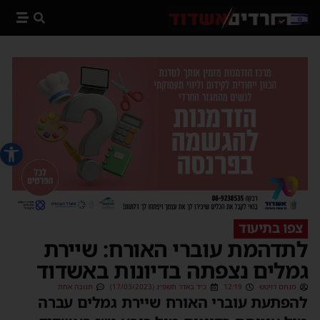
פתח סרג
צפו בתיעוד
לתדהמת עוברי האורח: שיירת
גמלים נצפתה בדיונות באשדוד
מנחם דויטש
12:19
כ״ד באדר תשפ״ג (17/03/2023)
תגובה אחת
להפתעת עוברי האורח שיירת גמלים עברה