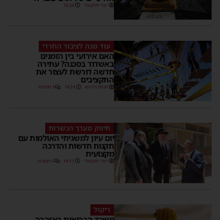
יוסי יחזקאלי
16:34
עוד מכה לציבור החרדי
האם אירועי בין הזמנים
באשדוד בסכנה? עתירה
חדשה דורשת לעצור את
התקציבים
מנחם דויטש
14:24
1 תגובות
חיזוק מערך הכשרות
יום עיון למשגיחי האולמות עם
תקנות חדשות והדרכה
מקצועית
יוסי יחזקאלי
14:11
1 תגובות
ריקול
משרד הבריאות באזהרה