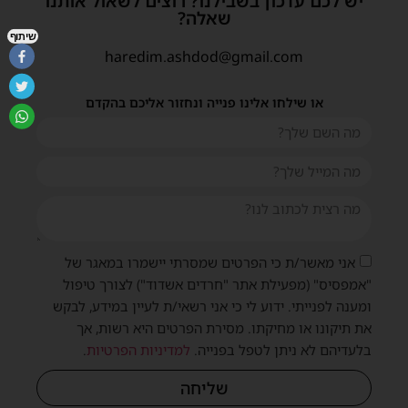
יש לכם עדכון בשבילנו? רוצים לשאול אותנו
שאלה?
שיתוף
haredim.ashdod@gmail.com
או שילחו אלינו פנייה ונחזור אליכם בהקדם
אני מאשר/ת כי הפרטים שמסרתי יישמרו במאגר של
"אמפסיס" (מפעילת אתר "חרדים אשדוד") לצורך טיפול
ומענה לפנייתי. ידוע לי כי אני רשאי/ת לעיין במידע, לבקש
את תיקונו או מחיקתו. מסירת הפרטים היא רשות, אך
בלעדיהם לא ניתן לטפל בפנייה.
למדיניות הפרטיות
.
שליחה