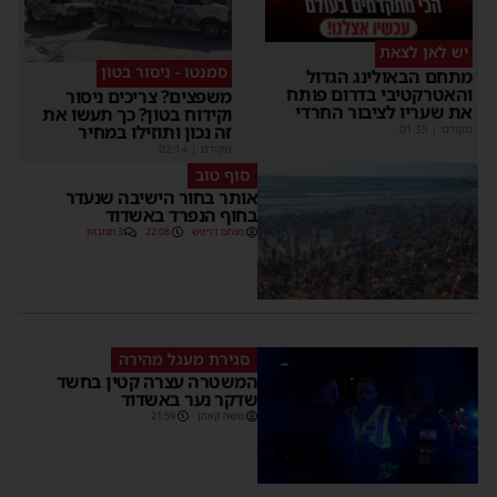
יש לאן לצאת
סמנטו - ניסור בטון
מתחם הבאולינג הגדול
והאטרקטיבי בדרום פותח
משפצים? צריכים ניסור
את שעריו לציבור החרדי
וקידוח בטון? כך תעשו את
זה נכון ותוזילו במחיר
מקודם
|
01:35
מקודם
|
02:14
סוף טוב
אותר בחור הישיבה שנעדר
בחוף הנפרד באשדוד
מנחם דויטש
22:08
3 תגובות
סגירת מעגל מהירה
המשטרה עצרה קטין בחשד
שדקר נער באשדוד
משה קאהן
21:59