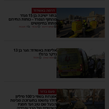
דרמה באשדוד
בחור ישיבה בן 15 נעדר
מהחוף הנפרד – כוחות החירום
פתחו בחיפושים
מנחם דויטש
18:32
1 תגובות
אלימות באשדוד: נער בן 13
נדקר ברגלו
משה קאהן
18:04
פעם בדור
אוצרות בשווי כ־100 מיליון
דולר נחשפו בתערוכה: מכיפת
הבעל שם טוב ועד חפציו
האישיים של הרב עובדיה