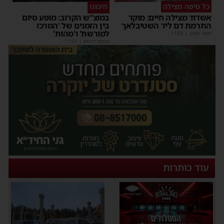
כל טיפה מצילה
היכונו
אשדוד מצילה חיים: מוקד
במוצ”ש הקרוב: מופע סיום
התרמת דם ליד השטיבלאך
בין הזמנים של 'המרכז
למורשת' ו'מהות'
משה קאהן
|
11:05
מנחם דויטש
|
11:01
עוד כותרות