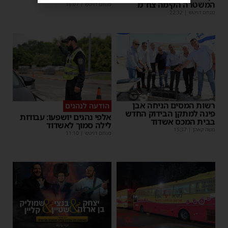
המשטרה הקימה צח”מ
מנחם דויטש
|
16:07
מנחם דויטש
|
22:32
רשות המסים הניחה אבן
הודעה לנהגים
פינה למתקן הבידוק החדש
אלפי נהגים יושפעו: עבודות
בבית המכס אשדוד
לילה סמוך לאשדוד
משה קאהן
|
15:37
מנחם דויטש
|
11:10