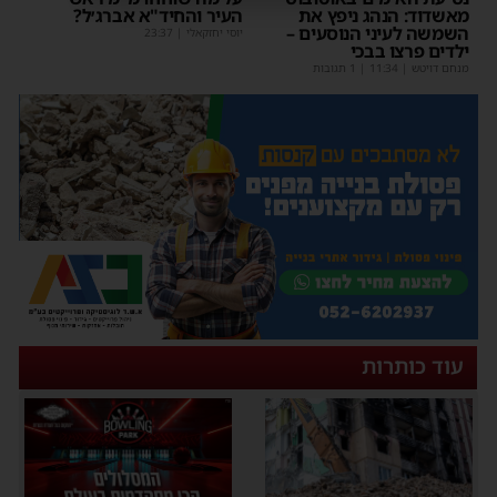
מאשדוד: הנהג ניפץ את
העיר והחיד"א אברג׳ל?
השמשה לעיני הנוסעים –
יוסי יחזקאלי
|
23:37
ילדים פרצו בבכי
מנחם דויטש
|
11:34
| 1 תגובות
עוד כותרות