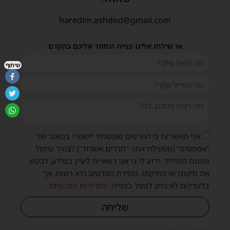
haredim.ashdod@gmail.com
או שילחו אלינו פנייה ונחזור אליכם בהקדם
שיתוף
אני מאשר/ת כי הפרטים שמסרתי יישמרו במאגר של
"אמפסיס" (מפעילת אתר "חרדים אשדוד") לצורך טיפול
ומענה לפנייתי. ידוע לי כי אני רשאי/ת לעיין במידע, לבקש
את תיקונו או מחיקתו. מסירת הפרטים היא רשות, אך
בלעדיהם לא ניתן לטפל בפנייה.
למדיניות הפרטיות
.
שליחה