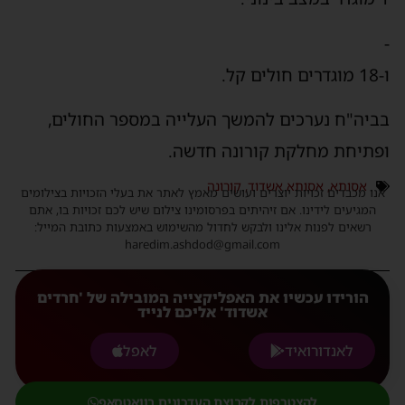
-
ו-18 מוגדרים חולים קל.
בביה"ח נערכים להמשך העלייה במספר החולים,
ופתיחת מחלקת קורונה חדשה.
אסותא
,
אסותא אשדוד
,
קורונה
אנו מכבדים זכויות יוצרים ועושים מאמץ לאתר את בעלי הזכויות בצילומים
המגיעים לידינו. אם זיהיתים בפרסומינו צילום שיש לכם זכויות בו, אתם
רשאים לפנות אלינו ולבקש לחדול מהשימוש באמצעות כתובת המייל:
haredim.ashdod@gmail.com
הורידו עכשיו את האפליקצייה המובילה של 'חרדים
אשדוד' אליכם לנייד
לאנדורואיד
לאפל
להצטרפות לקבוצת העדכונים בוואטסאפ