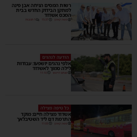
רשות המסים הניחה אבן פינה
למתקן הבידוק החדש בבית
המכס אשדוד
משה קאהן
15:37
1 תגובות
הודעה לנהגים
אלפי נהגים יושפעו: עבודות
לילה סמוך לאשדוד
מנחם דויטש
11:10
כל טיפה מצילה
אשדוד מצילה חיים: מוקד
התרמת דם ליד השטיבלאך
משה קאהן
11:05