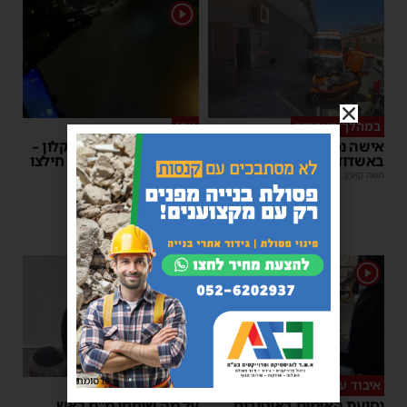
1
במהלך העבודה
צפו
אישה נפלה מסולם במחסן
תינוק ננעל ברכב באשקלון –
באשדוד
המתנדבים האשדודים חילצו
אותו בשלום
משה קאהן
|
17:31
משה קאהן
|
11:53
1
1
פרסומת
איבוד עשתונות
צפו
נסיעת האימים באוטובוס
על מה שוחחו מ"מ ראש