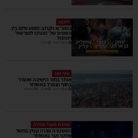
היכונו
במוצ”ש הקרוב: מופע סיום בין
הזמנים של 'המרכז למורשת'
ו'מהות'
מנחם דויטש
11:01
סוף טוב
אותר בחור הישיבה שנעדר
בחוף הנפרד באשדוד
מנחם דויטש
22:08
3 תגובות
סגירת מעגל מהירה
המשטרה עצרה קטין בחשד
שדקר נער באשדוד