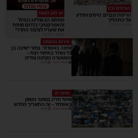
הורסים נכון
יש לאן לצאת
הריסת מבנים: טיפים ומידע
על התהליך
מתחם הבאולינג הגדול
והאטרקטיבי בדרום פותח
מקודם
|
02:14
את שעריו לציבור החרדי
מקודם
|
01:35
פירות ההסתה
אימה באשדוד: בחור ישיבה בן
13 נשדד באיומי רצח –
המשטרה הקימה צח”מ
מנחם דויטש
22:32
שימו לב
שינוי חריג במועד השוק
באשדוד – זה התאריך החדש
מנחם דויטש
16:07