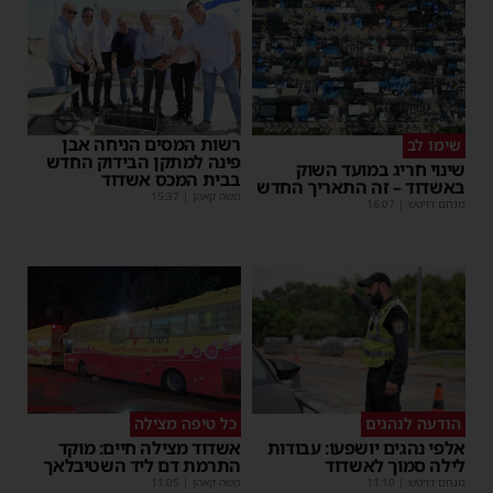
רשות המסים הניחה אבן
שימו לב
פינה למתקן הבידוק החדש
שינוי חריג במועד השוק
בבית המכס אשדוד
באשדוד – זה התאריך החדש
משה קאהן
|
15:37
מנחם דויטש
|
16:07
הודעה לנהגים
כל טיפה מצילה
אלפי נהגים יושפעו: עבודות
אשדוד מצילה חיים: מוקד
לילה סמוך לאשדוד
התרמת דם ליד השטיבלאך
מנחם דויטש
|
11:10
משה קאהן
|
11:05