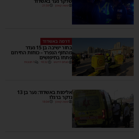
שדקר נער באשדוד
משה קאהן
21:59
דרמה באשדוד
בחור ישיבה בן 15 נעדר
מהחוף הנפרד – כוחות החירום
פתחו בחיפושים
מנחם דויטש
18:32
1 תגובות
אלימות באשדוד: נער בן 13
נדקר ברגלו
משה קאהן
18:04