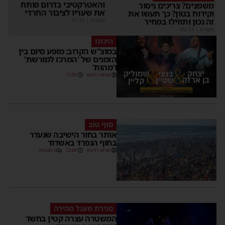
והאטרקטיבי בדרום פותח
משפצים? צריכים ניסור
את שעריו לציבור החרדי
וקידוח בטון? כך תעשו את
זה נכון ותוזילו במחיר
מקודם
|
01:35
מקודם
|
02:14
היכונו
במוצ”ש הקרוב: מופע סיום בין
הזמנים של 'המרכז למורשת'
ו'מהות'
מנחם דויטש
11:01
סוף טוב
אותר בחור הישיבה שנעדר
בחוף הנפרד באשדוד
מנחם דויטש
22:08
3 תגובות
סגירת מעגל מהירה
המשטרה עצרה קטין בחשד