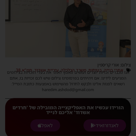
צילום: אורי קריספין
אתרי בנייה
,
בטיחות
,
משרד הכלכלה
,
עיריית אשדוד
,
תמ"א 38
אנו מכבדים זכויות יוצרים ועושים מאמץ לאתר את בעלי הזכויות בצילומים
המגיעים לידינו. אם זיהיתים בפרסומינו צילום שיש לכם זכויות בו, אתם
רשאים לפנות אלינו ולבקש לחדול מהשימוש באמצעות כתובת המייל:
haredim.ashdod@gmail.com
הורידו עכשיו את האפליקצייה המובילה של 'חרדים
אשדוד' אליכם לנייד
לאנדורואיד
לאפל