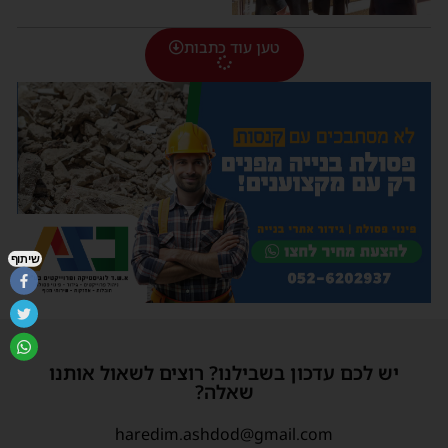
טען עוד כתבות
שיתוף
יש לכם עדכון בשבילנו? רוצים לשאול אותנו
שאלה?
haredim.ashdod@gmail.com