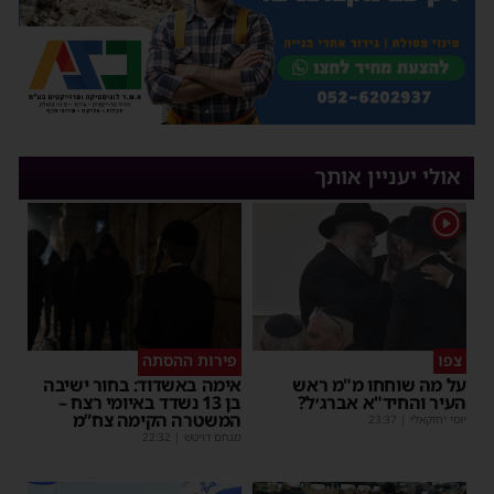
אולי יעניין אותך
1
צפו
פירות ההסתה
על מה שוחחו מ"מ ראש
אימה באשדוד: בחור ישיבה
העיר והחיד"א אברג׳ל?
בן 13 נשדד באיומי רצח –
המשטרה הקימה צח”מ
יוסי יחזקאלי
|
23:37
מנחם דויטש
|
22:32