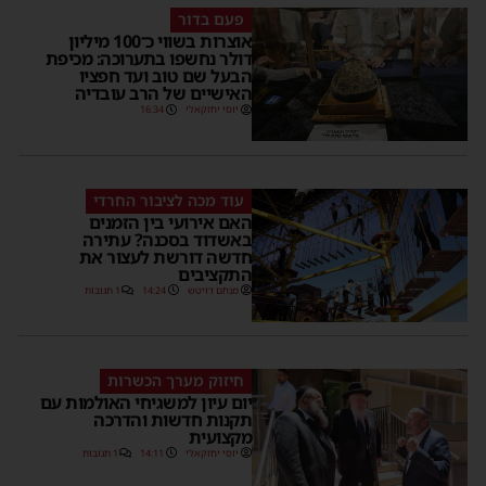
פעם בדור
אוצרות בשווי כ־100 מיליון
דולר נחשפו בתערוכה: מכיפת
הבעל שם טוב ועד חפציו
האישיים של הרב עובדיה
יוסי יחזקאלי
16:34
עוד מכה לציבור החרדי
האם אירועי בין הזמנים
באשדוד בסכנה? עתירה
חדשה דורשת לעצור את
התקציבים
מנחם דויטש
14:24
1 תגובות
חיזוק מערך הכשרות
יום עיון למשגיחי האולמות עם
תקנות חדשות והדרכה
מקצועית
יוסי יחזקאלי
14:11
1 תגובות