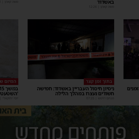
באשדוד
משה קאהן
|
2
משה קאהן
|
12:26
בתוך זמן קצר
המיזם ש
מנים
ניסיון חיסול העבריין באשדוד: חמישה
חשודים נעצרו במהלך הלילה
'השטעטל'
מנחם דויטש
|
07:35
יוסי יחזקאלי
|