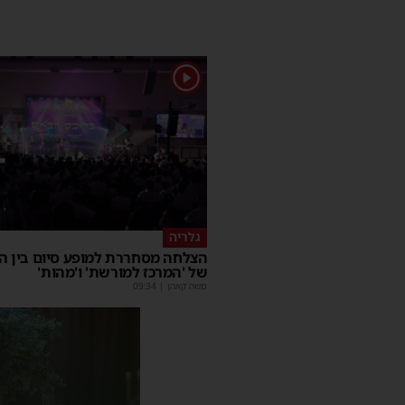
1
גלריה
הצלחה מסחררת למופע סיום בין הז
של 'המרכז למורשת' ו'מהות'
משה קאהן
|
09:34