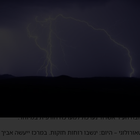
ובה העיר אשדוד נערכת למערכה חורפית במיוחד.
רולוגי – היום: ינשבו רוחות חזקות. במרכז ייעשה אביך 