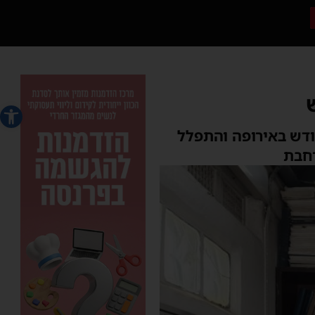
פתח סרג
דש באירופה והתפלל
רחבת