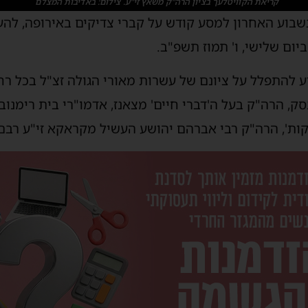
קריאת הקוויטלעך בציון הרה"ק משאץ זי"ע. צילום: באדיבות המצלם
בוע האחרון למסע קודש על קברי צדיקים באירופה, לה
ום שלישי, ו' תמוז תשפ"ב.
 להתפלל על ציונם של עשרות מאורי הגולה זצ"ל בכל רחב
סק, הרה"ק בעל ה'דברי חיים' מצאנז, אדמו"רי בית רימנו
וקות', הרה"ק רבי אברהם יהושע העשיל מקראקא זי"ע רבם 