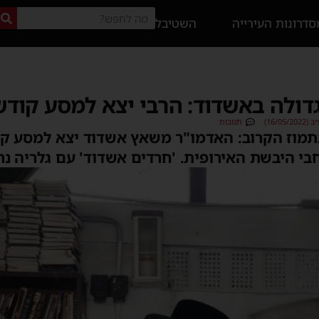
דרונות העירייה
השטיבל
ולה באשדוד: הרבי יצא למסע קודש
16/0)
תגובות
מוז הקרוב: האדמו"ר משאץ אשדוד יצא למסע קו
בי היבשת האירופית. 'חרדים אשדוד' עם גלריה נ