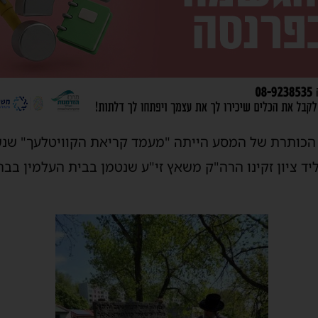
ת הכותרת של המסע הייתה "מעמד קריאת הקוויטלעך" שנש
יד ציון זקינו הרה"ק משאץ זי"ע שנטמן בבית העלמין בבר