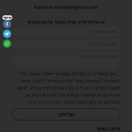
haredim.ashdod@gmail.com
שיתוף
או שילחו אלינו פנייה ונחזור אליכם בהקדם
אני מאשר/ת כי הפרטים שמסרתי יישמרו במאגר של
"אמפסיס" (מפעילת אתר "חרדים אשדוד") לצורך טיפול
ומענה לפנייתי. ידוע לי כי אני רשאי/ת לעיין במידע, לבקש
את תיקונו או מחיקתו. מסירת הפרטים היא רשות, אך
בלעדיהם לא ניתן לטפל בפנייה.
למדיניות הפרטיות
.
שליחה
ניווט באתר