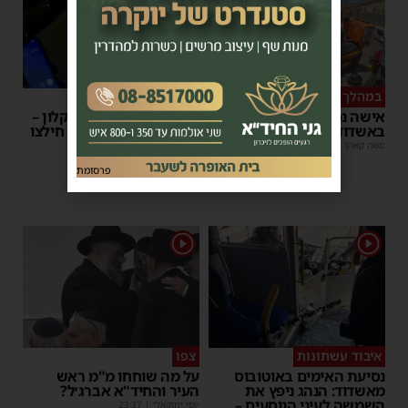
במהלך העבודה
צפו
אישה נפלה מסולם במחסן
תינוק ננעל ברכב באשקלון –
באשדוד
המתנדבים האשדודים חילצו
אותו בשלום
משה קאהן
|
17:31
משה קאהן
|
11:53
פרסומת
1
1
איבוד עשתונות
צפו
נסיעת האימים באוטובוס
על מה שוחחו מ"מ ראש
מאשדוד: הנהג ניפץ את
העיר והחיד"א אברג׳ל?
השמשה לעיני הנוסעים –
יוסי יחזקאלי
|
23:37