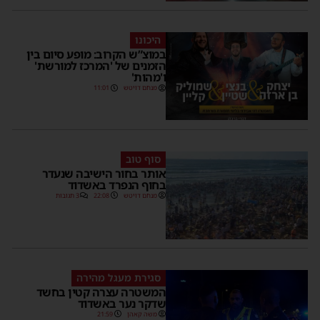
היכונו
במוצ”ש הקרוב: מופע סיום בין
הזמנים של 'המרכז למורשת'
ו'מהות'
מנחם דויטש
11:01
סוף טוב
אותר בחור הישיבה שנעדר
בחוף הנפרד באשדוד
מנחם דויטש
22:08
3 תגובות
סגירת מעגל מהירה
המשטרה עצרה קטין בחשד
שדקר נער באשדוד
משה קאהן
21:59