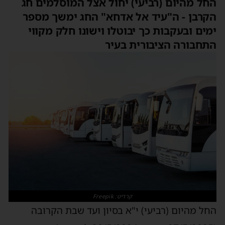
החל מהיום (רביעי) יחול אצל המוסלמים חג
הקרבן - ה"עיד אל אדחא" החג ימשך מספר
ימים ובעקבות כך יבוטלו וישונו חלק מקווי
התחבורה הציבורית בעיר
קרדיט: Freepik
החל מהיום (רביעי) י"א בסיון ועד שבת הקרובה