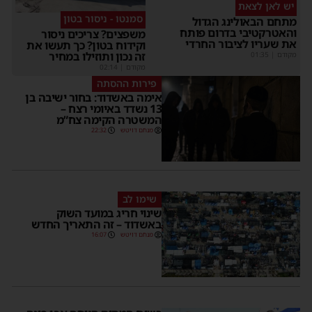
יש לאן לצאת
סמנטו - ניסור בטון
מתחם הבאולינג הגדול
והאטרקטיבי בדרום פותח
משפצים? צריכים ניסור
את שעריו לציבור החרדי
וקידוח בטון? כך תעשו את
זה נכון ותוזילו במחיר
מקודם
|
01:35
מקודם
|
02:14
פירות ההסתה
אימה באשדוד: בחור ישיבה בן
13 נשדד באיומי רצח –
המשטרה הקימה צח”מ
מנחם דויטש
22:32
שימו לב
שינוי חריג במועד השוק
באשדוד – זה התאריך החדש
מנחם דויטש
16:07