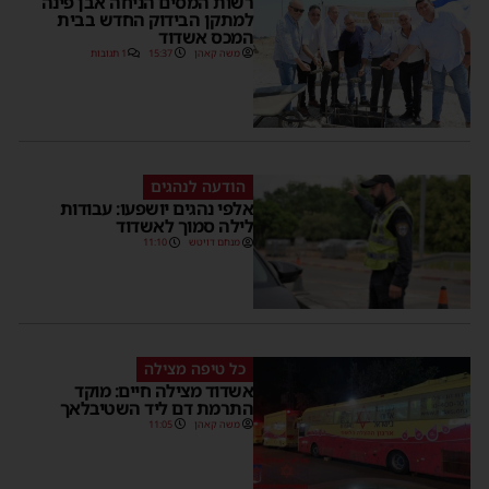
רשות המסים הניחה אבן פינה
למתקן הבידוק החדש בבית
המכס אשדוד
משה קאהן
15:37
1 תגובות
הודעה לנהגים
אלפי נהגים יושפעו: עבודות
לילה סמוך לאשדוד
מנחם דויטש
11:10
כל טיפה מצילה
אשדוד מצילה חיים: מוקד
התרמת דם ליד השטיבלאך
משה קאהן
11:05