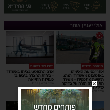
אולי יעניין אותך
1
השעיה מיידית
ליבו שב לפעום
אחרי נסיעת האימים
אדם התמוטט בביתו באשדוד
באוטובוס מאשדוד: הנהג
– כוחות ההצלה ביצעו בו
הושעה מתפקידו – משרד
פעולות החייאה
התחבורה הורה על בדיקה
מנחם דויטש
|
17:35
מיידית
מנחם דויטש
|
17:44
1