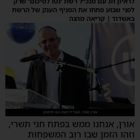
לראיון חג עם מנכ״ל רשת ׳נטו לסיכום׳ שרק
לפני שבוע פתחו את הסניף הענק של הרשת
באשדוד | קריאה מהנה
אורן ספיר, מנכ״ל רשת נטו חיסכון
אורן, אנחנו ממש בפתח חגי תשרי,
וזהו הזמן שבו רוב המשפחות