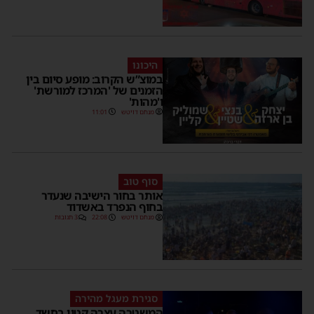
היכונו
במוצ”ש הקרוב: מופע סיום בין
הזמנים של 'המרכז למורשת'
ו'מהות'
מנחם דויטש
11:01
סוף טוב
אותר בחור הישיבה שנעדר
בחוף הנפרד באשדוד
מנחם דויטש
22:08
3 תגובות
סגירת מעגל מהירה
המשטרה עצרה קטין בחשד