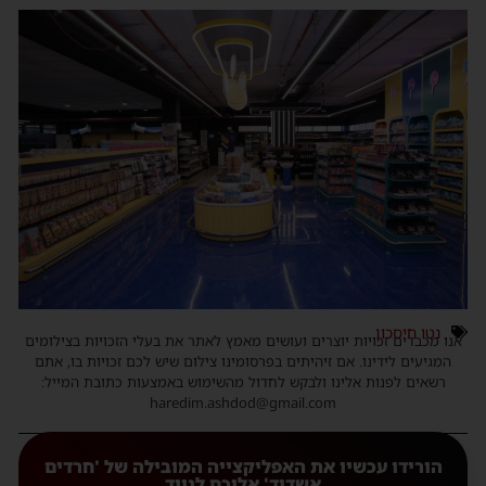
נטו חיסכון
אנו מכבדים זכויות יוצרים ועושים מאמץ לאתר את בעלי הזכויות בצילומים
המגיעים לידינו. אם זיהיתים בפרסומינו צילום שיש לכם זכויות בו, אתם
רשאים לפנות אלינו ולבקש לחדול מהשימוש באמצעות כתובת המייל:
haredim.ashdod@gmail.com
הורידו עכשיו את האפליקצייה המובילה של 'חרדים
אשדוד' אליכם לנייד