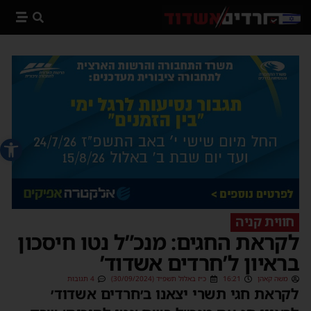
פתח סרג
חווית קניה
לקראת החגים: מנכ”ל נטו חיסכון
בראיון ל’חרדים אשדוד’
משה קאהן
16:21
כ״ז באלול תשפ״ד (30/09/2024)
4 תגובות
לקראת חגי תשרי יצאנו ב׳חרדים אשדוד׳