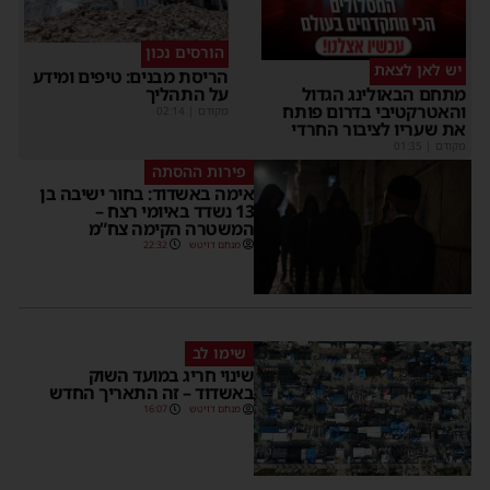
הורסים נכון
יש לאן לצאת
הריסת מבנים: טיפים ומידע
על התהליך
מתחם הבאולינג הגדול
והאטרקטיבי בדרום פותח
מקודם
|
02:14
את שעריו לציבור החרדי
מקודם
|
01:35
פירות ההסתה
אימה באשדוד: בחור ישיבה בן
13 נשדד באיומי רצח –
המשטרה הקימה צח”מ
מנחם דויטש
22:32
שימו לב
שינוי חריג במועד השוק
באשדוד – זה התאריך החדש
מנחם דויטש
16:07