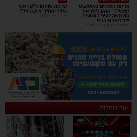
נסיעת האימים באוטובוס
על מה שוחחו מ"מ ראש
מאשדוד: הנהג ניפץ את
העיר והחיד"א אברג׳ל?
השמשה לעיני הנוסעים –
יוסי יחזקאלי
|
23:37
ילדים פרצו בבכי
מנחם דויטש
|
11:34
| 1 תגובות
עוד כותרות