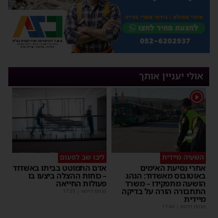
אולי יעניין אותך
1
השעיה מיידית
ליבו שב לפעום
אחרי נסיעת האימים
אדם התמוטט בביתו באשדוד
באוטובוס מאשדוד: הנהג
– כוחות ההצלה ביצעו בו
הושעה מתפקידו – משרד
פעולות החייאה
התחבורה הורה על בדיקה
מנחם דויטש
|
17:35
מיידית
מנחם דויטש
|
17:44