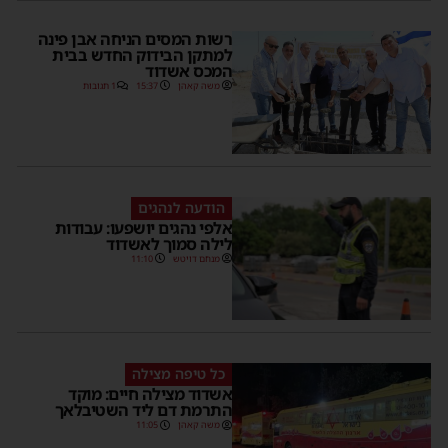
רשות המסים הניחה אבן פינה
למתקן הבידוק החדש בבית
המכס אשדוד
משה קאהן
15:37
1 תגובות
הודעה לנהגים
אלפי נהגים יושפעו: עבודות
לילה סמוך לאשדוד
מנחם דויטש
11:10
כל טיפה מצילה
אשדוד מצילה חיים: מוקד
התרמת דם ליד השטיבלאך
משה קאהן
11:05