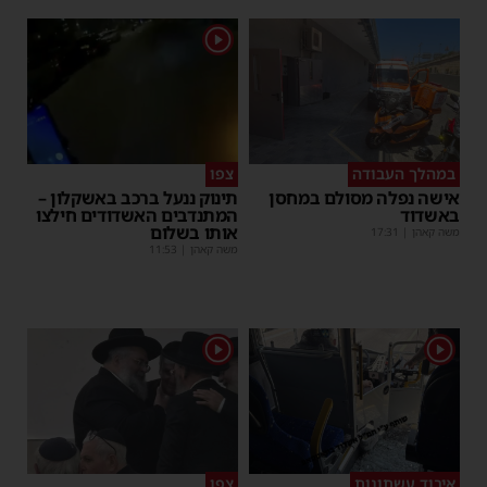
1
במהלך העבודה
צפו
אישה נפלה מסולם במחסן
תינוק ננעל ברכב באשקלון –
באשדוד
המתנדבים האשדודים חילצו
אותו בשלום
משה קאהן
|
17:31
משה קאהן
|
11:53
1
1
איבוד עשתונות
צפו