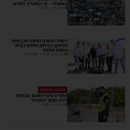
באשדוד – זה התאריך החדש
מנחם דויטש
16:07
רשות המסים הניחה אבן פינה
למתקן הבידוק החדש בבית
המכס אשדוד
משה קאהן
15:37
1 תגובות
הודעה לנהגים
אלפי נהגים יושפעו: עבודות
לילה סמוך לאשדוד
מנחם דויטש
11:10