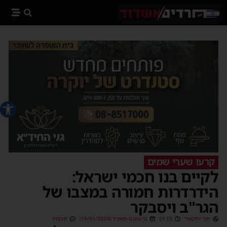
פתח סרג
קרעו שערי שמים
לקיים בנו חכמי ישראל:
הידרדרות חמורה במצבו של
הגר"ב ויסבקר
יוסי יחזקאלי
01:13
ט׳ בשבט תשפ״ד (19/01/2024)
תגובות