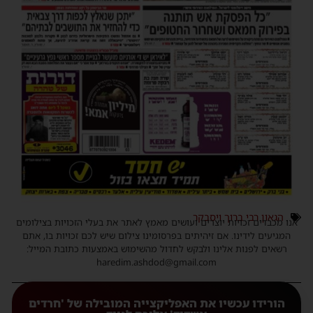
הגאון רבי ברוך ויסבקר
אנו מכבדים זכויות יוצרים ועושים מאמץ לאתר את בעלי הזכויות בצילומים
המגיעים לידינו. אם זיהיתים בפרסומינו צילום שיש לכם זכויות בו, אתם
רשאים לפנות אלינו ולבקש לחדול מהשימוש באמצעות כתובת המייל:
haredim.ashdod@gmail.com
הורידו עכשיו את האפליקצייה המובילה של 'חרדים