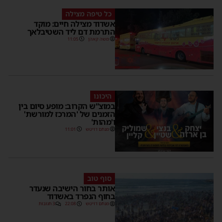
כל טיפה מצילה
אשדוד מצילה חיים: מוקד
התרמת דם ליד השטיבלאך
משה קאהן
11:05
היכונו
במוצ”ש הקרוב: מופע סיום בין
הזמנים של 'המרכז למורשת'
ו'מהות'
מנחם דויטש
11:01
סוף טוב
אותר בחור הישיבה שנעדר
בחוף הנפרד באשדוד
מנחם דויטש
22:08
3 תגובות