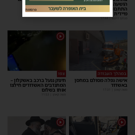
הושעה מתפקידו – משרד
פעולות החייאה
התחבורה הורה על בדיקה
מנחם דויטש
|
17:35
פרסומת
מיידית
מנחם דויטש
|
17:44
1
במהלך העבודה
צפו
אישה נפלה מסולם במחסן
תינוק ננעל ברכב באשקלון –
באשדוד
המתנדבים האשדודים חילצו
אותו בשלום
משה קאהן
|
17:31
משה קאהן
|
11:53
1
1