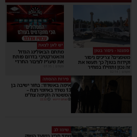
יש לאן לצאת
סמנטו - ניסור בטון
מתחם הבאולינג הגדול
והאטרקטיבי בדרום פותח
משפצים? צריכים ניסור
את שעריו לציבור החרדי
וקידוח בטון? כך תעשו את
זה נכון ותוזילו במחיר
מקודם
|
01:35
מקודם
|
02:14
פירות ההסתה
אימה באשדוד: בחור ישיבה בן
13 נשדד באיומי רצח –
המשטרה הקימה צח”מ
מנחם דויטש
22:32
שימו לב
שינוי חריג במועד השוק