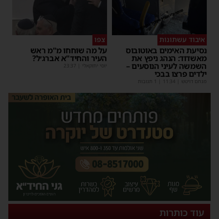
איבוד עשתונות
צפו
נסיעת האימים באוטובוס
על מה שוחחו מ"מ ראש
מאשדוד: הנהג ניפץ את
העיר והחיד"א אברג׳ל?
השמשה לעיני הנוסעים –
יוסי יחזקאלי
|
23:37
ילדים פרצו בבכי
מנחם דויטש
|
11:34
| 1 תגובות
עוד כותרות