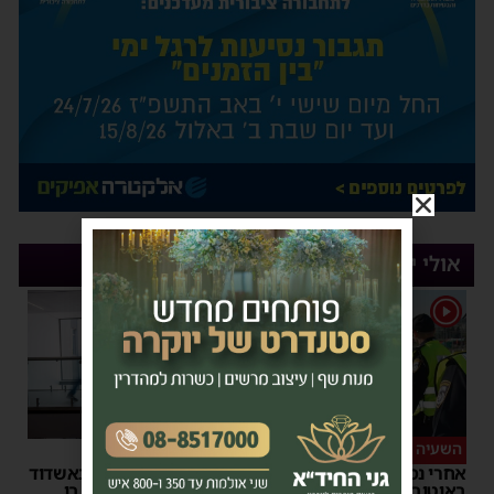
אולי יעניין אותך
1
השעיה מיידית
ליבו שב לפעום
אחרי נסיעת האימים
אדם התמוטט בביתו באשדוד
באוטובוס מאשדוד: הנהג
– כוחות ההצלה ביצעו בו