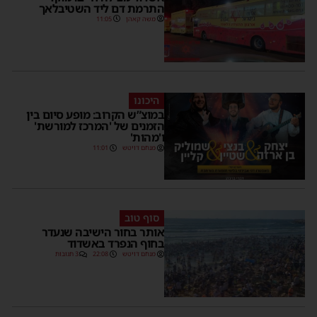
התרמת דם ליד השטיבלאך
משה קאהן
11:05
היכונו
במוצ”ש הקרוב: מופע סיום בין
הזמנים של 'המרכז למורשת'
ו'מהות'
מנחם דויטש
11:01
סוף טוב
אותר בחור הישיבה שנעדר
בחוף הנפרד באשדוד
מנחם דויטש
22:08
3 תגובות