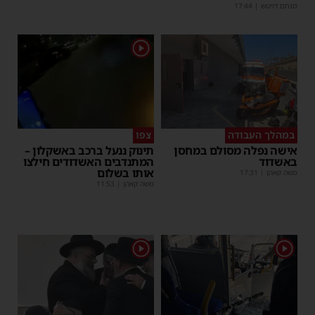
מנחם דויטש
|
17:44
1
במהלך העבודה
צפו
אישה נפלה מסולם במחסן
תינוק ננעל ברכב באשקלון –
באשדוד
המתנדבים האשדודים חילצו
אותו בשלום
משה קאהן
|
17:31
משה קאהן
|
11:53
1
1