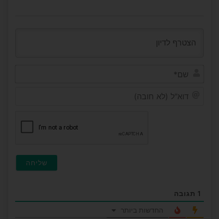
שם*
דוא"ל
(לא
חובה
1
תגובה
החדשות ביותר