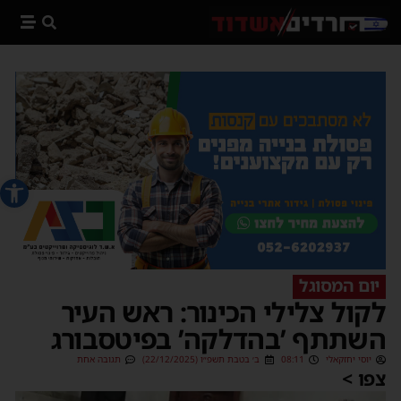
פתח סרג
יום המסוגל
לקול צלילי הכינור: ראש העיר
השתתף ’בהדלקה’ בפיטסבורג
יוסי יחזקאלי
08:11
ב׳ בטבת תשפ״ו (22/12/2025)
תגובה אחת
צפו >