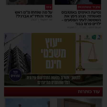
איבוד עשתונות
צפו
נסיעת האימים באוטובוס
על מה שוחחו מ"מ ראש
מאשדוד: הנהג ניפץ את
העיר והחיד"א אברג׳ל?
השמשה לעיני הנוסעים –
יוסי יחזקאלי
|
23:37
ילדים פרצו בבכי
מנחם דויטש
|
11:34
| 1 תגובות
עוד כותרות