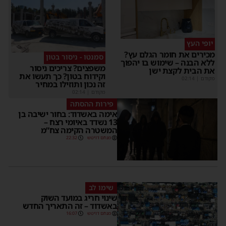
יופי העץ
מכירים את חומר הגלם עץ?
סמנטו - ניסור בטון
ללא הבנה – שימוש בו יהפוך
משפצים? צריכים ניסור
את הבית לקצת ישן
וקידוח בטון? כך תעשו את
מקודם
|
02:14
זה נכון ותוזילו במחיר
מקודם
|
02:14
פירות ההסתה
אימה באשדוד: בחור ישיבה בן
13 נשדד באיומי רצח –
המשטרה הקימה צח”מ
מנחם דויטש
22:32
שימו לב
שינוי חריג במועד השוק
באשדוד – זה התאריך החדש
מנחם דויטש
16:07