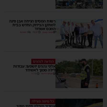
רשות המסים הניחה אבן פינה
למתקן הבידוק החדש בבית
המכס אשדוד
משה קאהן
15:37
1 תגובות
הודעה לנהגים
אלפי נהגים יושפעו: עבודות
לילה סמוך לאשדוד
מנחם דויטש
11:10
כל טיפה מצילה
אשדוד מצילה חיים: מוקד