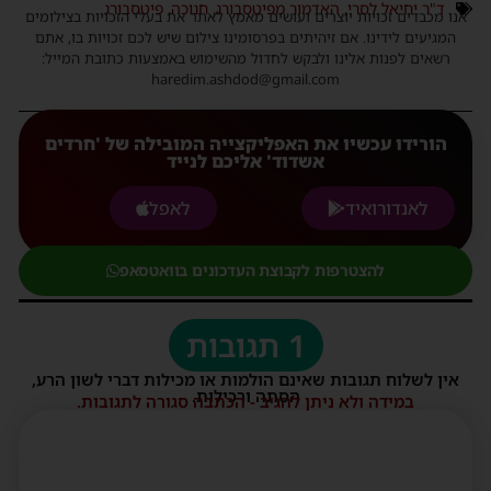
ד"ר יחיאל לסרי
,
האדמור מפיטסבורג
,
חנוכה
,
פיטסבורג
אנו מכבדים זכויות יוצרים ועושים מאמץ לאתר את בעלי הזכויות בצילומים
המגיעים לידינו. אם זיהיתים בפרסומינו צילום שיש לכם זכויות בו, אתם
רשאים לפנות אלינו ולבקש לחדול מהשימוש באמצעות כתובת המייל:
haredim.ashdod@gmail.com
הורידו עכשיו את האפליקצייה המובילה של 'חרדים
אשדוד' אליכם לנייד
לאנדורואיד
לאפל
להצטרפות לקבוצת העדכונים בוואטסאפ
1 תגובות
אין לשלוח תגובות שאינם הולמות או מכילות דברי לשון הרע,
הסתה ורכילות.
במידה ולא ניתן להגיב - הכתבה סגורה לתגובות.