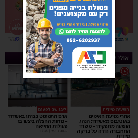
אולי יעניין אותך
1
פרסומת
השעיה מיידית
ליבו שב לפעום
אחרי נסיעת האימים
אדם התמוטט בביתו באשדוד
באוטובוס מאשדוד: הנהג
– כוחות ההצלה ביצעו בו
הושעה מתפקידו – משרד
פעולות החייאה
התחבורה הורה על בדיקה
מנחם דויטש
|
17:35
מיידית