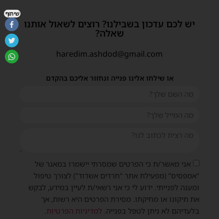
שיתוף
יש לכם עדכון בשבילנו? רוצים לשאול אותנו
שאלה?
haredim.ashdod@gmail.com
או שילחו אלינו פנייה ונחזור אליכם בהקדם
אני מאשר/ת כי הפרטים שמסרתי יישמרו במאגר של
"אמפסיס" (מפעילת אתר "חרדים אשדוד") לצורך טיפול
ומענה לפנייתי. ידוע לי כי אני רשאי/ת לעיין במידע, לבקש
את תיקונו או מחיקתו. מסירת הפרטים היא רשות, אך
בלעדיהם לא ניתן לטפל בפנייה.
למדיניות הפרטיות
.