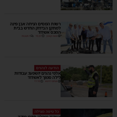
רשות המסים הניחה אבן פינה
למתקן הבידוק החדש בבית
המכס אשדוד
משה קאהן
15:37
1 תגובות
הודעה לנהגים
אלפי נהגים יושפעו: עבודות
לילה סמוך לאשדוד
מנחם דויטש
11:10
כל טיפה מצילה
אשדוד מצילה חיים: מוקד