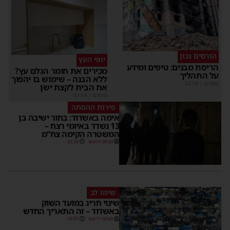
הורסים נכון
יופי העץ
הריסת מבנים: טיפים ומידע
מכירים את חומר הגלם עץ?
על התהליך
ללא הבנה – שימוש בו יהפוך
מקודם
|
02:14
את הבית לקצת ישן
מקודם
|
02:14
פירות ההסתה
אימה באשדוד: בחור ישיבה בן
13 נשדד באיומי רצח –
המשטרה הקימה צח”מ
מנחם דויטש
22:32
שימו לב
שינוי חריג במועד השוק
באשדוד – זה התאריך החדש
מנחם דויטש
16:07