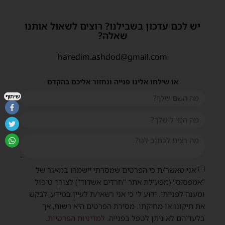
יש לכם עדכון בשבילנו? רוצים לשאול אותנו
שאלה?
haredim.ashdod@gmail.com
או שילחו אלינו פנייה ונחזור אליכם בהקדם
שיתוף
אני מאשר/ת כי הפרטים שמסרתי יישמרו במאגר של
"אמפסיס" (מפעילת אתר "חרדים אשדוד") לצורך טיפול
ומענה לפנייתי. ידוע לי כי אני רשאי/ת לעיין במידע, לבקש
את תיקונו או מחיקתו. מסירת הפרטים היא רשות, אך
בלעדיהם לא ניתן לטפל בפנייה.
למדיניות הפרטיות
.