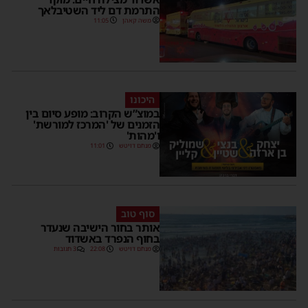
התרמת דם ליד השטיבלאך
משה קאהן
11:05
היכונו
במוצ”ש הקרוב: מופע סיום בין
הזמנים של 'המרכז למורשת'
ו'מהות'
מנחם דויטש
11:01
סוף טוב
אותר בחור הישיבה שנעדר
בחוף הנפרד באשדוד
מנחם דויטש
22:08
3 תגובות