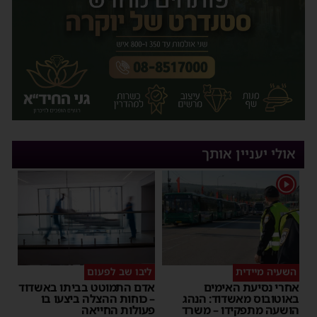
אולי יעניין אותך
1
השעיה מיידית
ליבו שב לפעום
אחרי נסיעת האימים
אדם התמוטט בביתו באשדוד
באוטובוס מאשדוד: הנהג
– כוחות ההצלה ביצעו בו
הושעה מתפקידו – משרד
פעולות החייאה