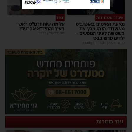
פרסומת
איבוד עשתונות
צפו
נסיעת האימים באוטובוס
על מה שוחחו מ"מ ראש
מאשדוד: הנהג ניפץ את
העיר והחיד"א אברג׳ל?
השמשה לעיני הנוסעים –
יוסי יחזקאלי
|
23:37
ילדים פרצו בבכי
מנחם דויטש
|
11:34
| 1 תגובות
עוד כותרות