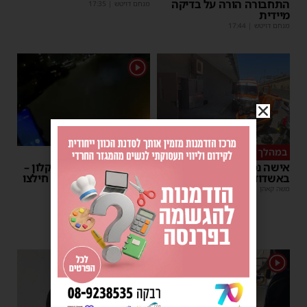
התחבורה הורה על בדיקה
מנחם דויטש
|
17:35
מיידית
מנחם דויטש
|
17:44
1
במהלך העבודה
צפו
אישה נפלה מסולם במחסן
תינוק ננעל ברכב באשקלון –
באשדוד
המתנדבים האשדודים חילצו
אותו בשלום
משה קאהן
|
17:31
משה קאהן
|
11:53
1
1