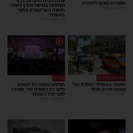
עדכון מבית החולים: בן 6
חשודים עוכבו לחקירה
מאושפז בטיפול נמרץ לאחר
משה קאהן
|
16:06
תאונת הטרקטורון בחוף
באשדוד
משה קאהן
|
12:26
1
זהירות בדרכים
גלריה
תאונה באשדוד: הולכת רגל
הצלחה מסחררת למופע
נפגעה מרכב חולף
סיום בין הזמנים של 'המרכז
למורשת' ו'מהות'
משה קאהן
|
12:22
משה קאהן
|
09:34