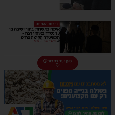
פירות ההסתה
אימה באשדוד: בחור ישיבה בן
13 נשדד באיומי רצח –
המשטרה הקימה צח”מ
מנחם דויטש
22:32
טען עוד כתבות