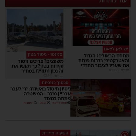
עוד כותרות
יש לאן לצאת
סמנטו - ניסור בטון
מתחם הבאולינג הגדול
והאטרקטיבי בדרום פותח
משפצים? צריכים ניסור
את שעריו לציבור החרדי
וקידוח בטון? כך תעשו את
זה נכון ותוזילו במחיר
מקודם
|
01:35
מקודם
|
02:14
סכסוך כנופיות
ניסיון חיסול באשדוד: ירי לעבר
עבריין מוכר – המשטרה
פתחה במצוד
מנחם דויטש
06:54
1 תגובות
השעיה מיידית
1