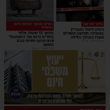
בתוך זמן קצר
המיזם שהפך לשיחת היום
באשדוד
ניסיון חיסול העבריין
במשך 15 שעות: אלפי
באשדוד: חמישה חשודים
בחורים גדשו את 'השטעטל'
נעצרו במהלך הלילה
ונהנו מרצף חוויות סביב
מנחם דויטש
|
07:35
השעון
יוסי יחזקאלי
|
06:59