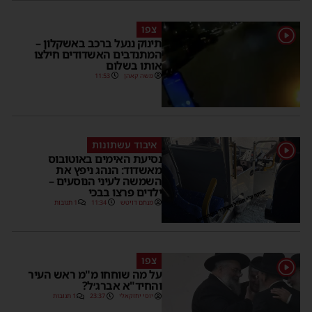
צפו
1
תינוק ננעל ברכב באשקלון –
המתנדבים האשדודים חילצו
אותו בשלום
משה קאהן
11:53
איבוד עשתונות
1
נסיעת האימים באוטובוס
מאשדוד: הנהג ניפץ את
השמשה לעיני הנוסעים –
ילדים פרצו בבכי
מנחם דויטש
11:34
1 תגובות
צפו
1
על מה שוחחו מ"מ ראש העיר
והחיד"א אברג׳ל?
יוסי יחזקאלי
23:37
1 תגובות