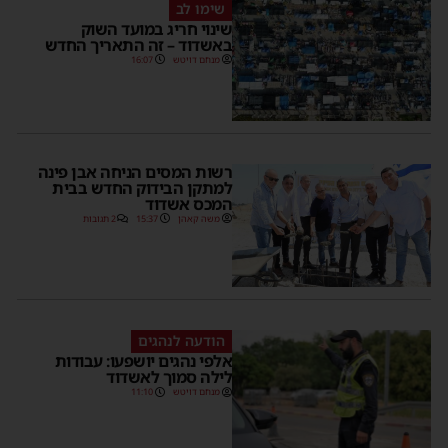
שימו לב
שינוי חריג במועד השוק
באשדוד – זה התאריך החדש
מנחם דויטש
16:07
רשות המסים הניחה אבן פינה
למתקן הבידוק החדש בבית
המכס אשדוד
משה קאהן
15:37
2 תגובות
הודעה לנהגים
אלפי נהגים יושפעו: עבודות
לילה סמוך לאשדוד
מנחם דויטש
11:10