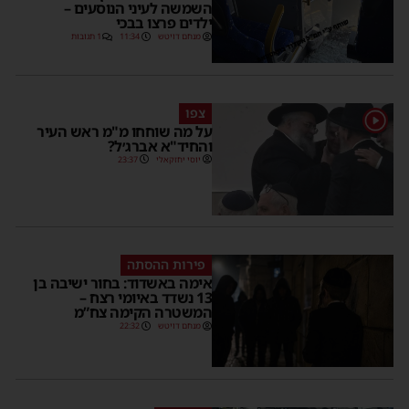
השמשה לעיני הנוסעים –
ילדים פרצו בבכי
מנחם דויטש
11:34
1 תגובות
צפו
1
על מה שוחחו מ"מ ראש העיר
והחיד"א אברג׳ל?
יוסי יחזקאלי
23:37
פירות ההסתה
אימה באשדוד: בחור ישיבה בן
13 נשדד באיומי רצח –
המשטרה הקימה צח”מ
מנחם דויטש
22:32