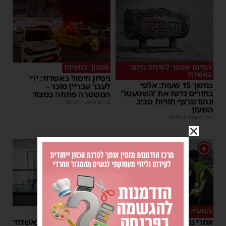
המיזם שהפך לשיחת היום
סכסוך כנופיות
באשדוד
ניסיון חיסול באשדוד: ירי
במשך 15 שעות: אלפי
לעבר עבריין מוכר –
בחורים גדשו את 'השטעטל'
המשטרה פתחה במצוד
ונהנו מרצף חוויות סביב
מנחם דויטש
|
06:54
השעון
יוסי יחזקאלי
|
06:59
1
השעיה מיידית
ליבו שב לפעום
אחרי נסיעת האימים
אדם התמוטט בביתו באשדוד