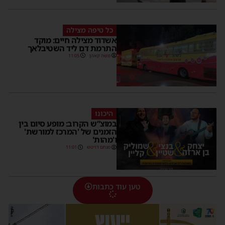
כל טיפה מצילה
אשדוד מצילה חיים: מוקד
התרמת דם ליד השטיבלאך
משה קאהן
11:05
היכונו
במוצ”ש הקרוב: מופע סיום בין
הזמנים של 'המרכז למורשת'
ו'מהות'
מנחם דויטש
11:01
טען עוד כתבות