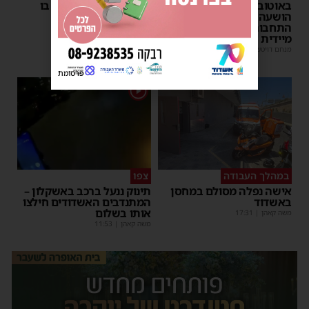
באוטובוס מאשדוד: הנהג
– כוחות ההצלה ביצעו בו
הושעה מתפקידו – משרד
פעולות החייאה
התחבורה הורה על בדיקה
מנחם דויטש
|
17:35
מיידית
מנחם דויטש
|
17:44
| 3 תגובות
פרסומת
1
במהלך העבודה
צפו
אישה נפלה מסולם במחסן
תינוק ננעל ברכב באשקלון –
באשדוד
המתנדבים האשדודים חילצו
אותו בשלום
משה קאהן
|
17:31
משה קאהן
|
11:53