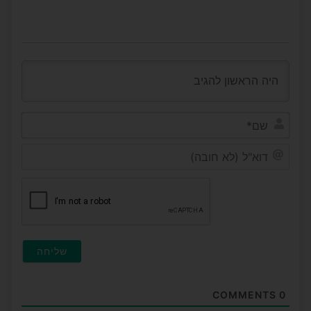
שם*
דוא"ל
(לא
חובה
COMMENTS
0