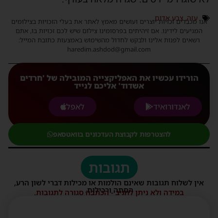
עזה
,
צבע אדום
אנו מכבדים זכויות יוצרים ועושים מאמץ לאתר את בעלי הזכויות בצילומים
המגיעים לידינו. אם זיהיתים בפרסומינו צילום שיש לכם זכויות בו, אתם
רשאים לפנות אלינו ולבקש לחדול מהשימוש באמצעות כתובת המייל:
haredim.ashdod@gmail.com
הורידו עכשיו את האפליקצייה המובילה של 'חרדים
אשדוד' אליכם לנייד
לאנדורואיד
לאפל
להצטרפות לקבוצת העדכונים בוואטסאפ
תגובות
אין לשלוח תגובות שאינם הולמות או מכילות דברי לשון הרע,
הסתה ורכילות.
במידה ולא ניתן להגיב - הכתבה סגורה לתגובות.