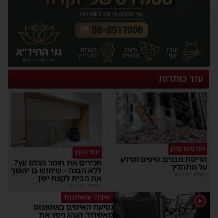
עוד כותרות
הורסים נכון
יופי העץ
הריסת מבנים: טיפים ומידע
מכירים את חומר הגלם עץ?
על התהליך
ללא הבנה – שימוש בו יהפוך
מקודם
|
02:14
את הבית לקצת ישן
מקודם
|
02:14
איבוד עשתונות
1
נסיעת האימים באוטובוס
מאשדוד: הנהג ניפץ את