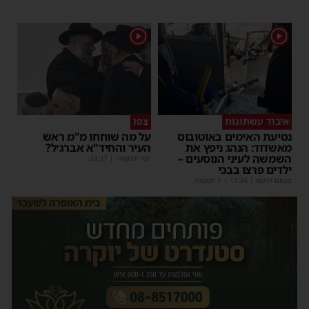
1
1
איבוד עשתונות
צפו
נסיעת האימים באוטובוס
על מה שוחחו מ"מ ראש
מאשדוד: הנהג ניפץ את
העיר והחיד"א אברג׳ל?
השמשה לעיני הנוסעים –
יוסי יחזקאלי
|
23:37
ילדים פרצו בבכי
מנחם דויטש
|
11:34
| 1 תגובות