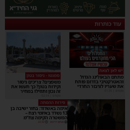
עוד כותרות
יש לאן לצאת
סמנטו - ניסור בטון
מתחם הבאולינג הגדול
והאטרקטיבי בדרום פותח
משפצים? צריכים ניסור
את שעריו לציבור החרדי
וקידוח בטון? כך תעשו את
זה נכון ותוזילו במחיר
מקודם
|
01:35
מקודם
|
02:14
פירות ההסתה
אימה באשדוד: בחור ישיבה בן
13 נשדד באיומי רצח –
המשטרה הקימה צח”מ
מנחם דויטש
22:32