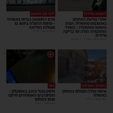
השעיה מיידית
ליבו שב לפעום
אחרי נסיעת האימים
אדם התמוטט בביתו באשדוד
באוטובוס מאשדוד: הנהג
– כוחות ההצלה ביצעו בו
הושעה מתפקידו – משרד
פעולות החייאה
התחבורה הורה על בדיקה
מנחם דויטש
|
17:35
מיידית
מנחם דויטש
|
17:44
| 1 תגובות
1
במהלך העבודה
צפו
אישה נפלה מסולם במחסן
תינוק ננעל ברכב באשקלון –
באשדוד
המתנדבים האשדודים חילצו
אותו בשלום
משה קאהן
|
17:31
משה קאהן
|
11:53