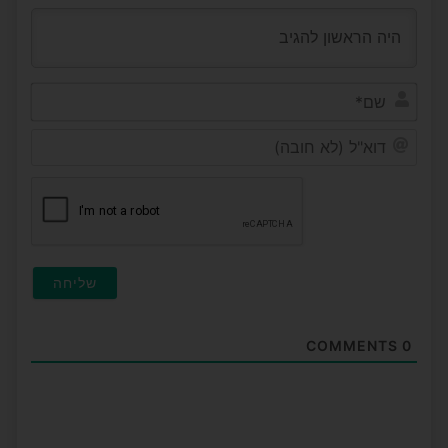
שם*
דוא"ל
(לא
חובה
COMMENTS
0