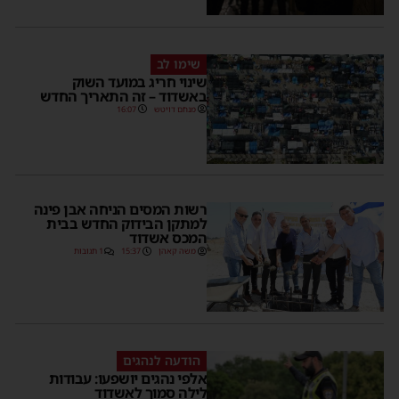
שימו לב
שינוי חריג במועד השוק
באשדוד – זה התאריך החדש
מנחם דויטש
16:07
רשות המסים הניחה אבן פינה
למתקן הבידוק החדש בבית
המכס אשדוד
משה קאהן
15:37
1 תגובות
הודעה לנהגים
אלפי נהגים יושפעו: עבודות
לילה סמוך לאשדוד