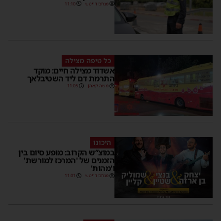
מנחם דויטש
11:10
כל טיפה מצילה
אשדוד מצילה חיים: מוקד
התרמת דם ליד השטיבלאך
משה קאהן
11:05
היכונו
במוצ”ש הקרוב: מופע סיום בין
הזמנים של 'המרכז למורשת'
ו'מהות'
מנחם דויטש
11:01