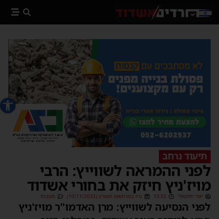
פתח סרג
תיעוד נרחב
לפני ההמראה לשווייץ: הרבי
מויז'ניץ חיזק את בחורי אשדוד
יוסי יחזקאלי
15:32
ט״ז במרחשוון תשפ״ג (10/11/2022)
תגובות
לפני הנסיעה לשווייץ: מרן האדמו"ר מויז'ניץ