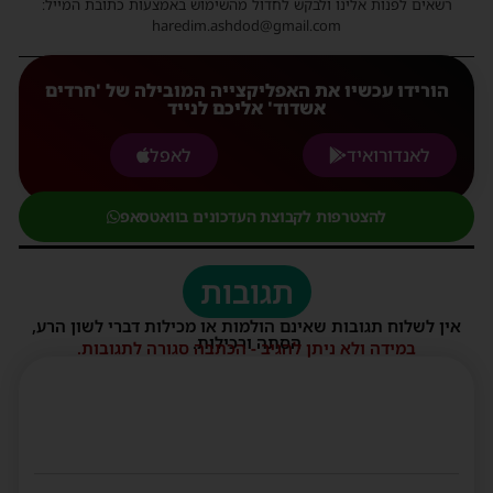
רשאים לפנות אלינו ולבקש לחדול מהשימוש באמצעות כתובת המייל:
haredim.ashdod@gmail.com
הורידו עכשיו את האפליקצייה המובילה של 'חרדים
אשדוד' אליכם לנייד
לאנדורואיד
לאפל
להצטרפות לקבוצת העדכונים בוואטסאפ
תגובות
אין לשלוח תגובות שאינם הולמות או מכילות דברי לשון הרע,
הסתה ורכילות.
במידה ולא ניתן להגיב - הכתבה סגורה לתגובות.