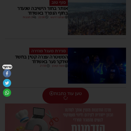
סוף טוב
אותר בחור הישיבה שנעדר
בחוף הנפרד באשדוד
מנחם דויטש
22:08
3 תגובות
סגירת מעגל מהירה
המשטרה עצרה קטין בחשד
שדקר נער באשדוד
משה קאהן
21:59
שיתוף
טען עוד כתבות