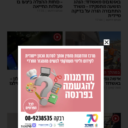
באוטובוס מאשדוד: הנהג
– כוחות ההצלה ביצעו בו
הושעה מתפקידו – משרד
פעולות החייאה
התחבורה הורה על בדיקה
מנחם דויטש
|
17:35
מיידית
מנחם דויטש
|
17:44
1
במהלך העבודה
צפו
אישה נפלה מסולם במחסן
תינוק ננעל ברכב באשקלון –
באשדוד
המתנדבים האשדודים חילצו
אותו בשלום
משה קאהן
|
17:31
משה קאהן
|
11:53
1
1
פרסומת