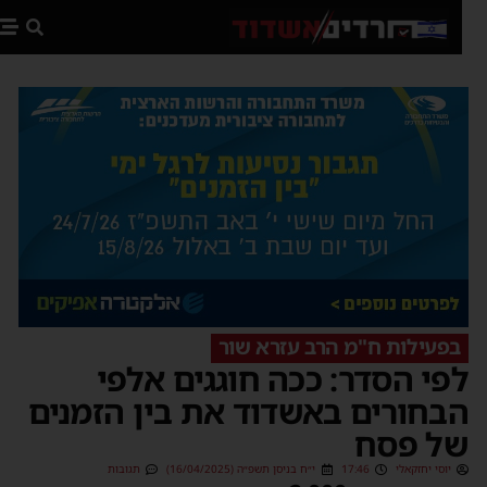
פת
בפעילות ח"מ הרב עזרא שור
פי הסדר: ככה חוגגים אלפי
בחורים באשדוד את בין הזמנים
ל פסח
יוסי יחזקאלי
17:46
י״ח בניסן תשפ״ה (16/04/2025)
תגובות