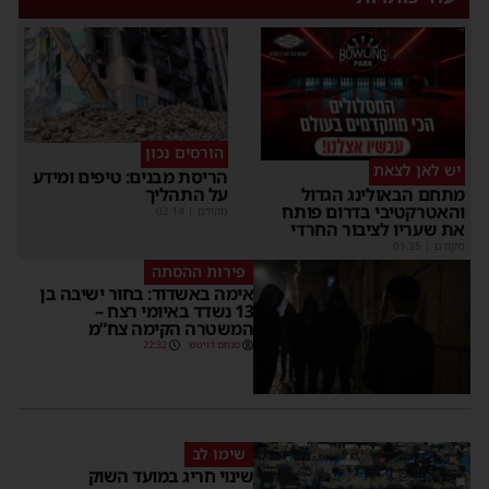
הורסים נכון
יש לאן לצאת
הריסת מבנים: טיפים ומידע
על התהליך
תחם הבאולינג הגדול
האטרקטיבי בדרום פותח
מקודם
|
02:14
ת שעריו לציבור החרדי
קודם
|
01:35
פירות ההסתה
אימה באשדוד: בחור ישיבה בן
13 נשדד באיומי רצח –
המשטרה הקימה צח”מ
מנחם דויטש
22:32
שימו לב
שינוי חריג במועד השוק