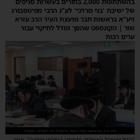
בהשתתפות 2,000 בחורים בעשרות סניפים
ל ישיבת 'בני מרדכי' לע"נ הרבי מפיטסבורג
יע"א בראשות חבר מועצת העיר הרב עזרא
ור | הקונספט שהפך מודל לחיקוי עבור
רים רבות
ח"מ הרב עזרא שור בסיור באחד מישיבות 'בין הזמנים' באשדוד
בכל שטיבל באשדוד נפתחה השבוע ישיבה", אמר