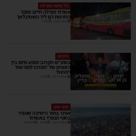
כל טיפה מצילה
אשדוד מצילה חיים: מוקד
התרמת דם ליד השטיבלאך
משה קאהן
11:05
היכונו
במוצ”ש הקרוב: מופע סיום בין
הזמנים של 'המרכז למורשת'
ו'מהות'
מנחם דויטש
11:01
סוף טוב
אותר בחור הישיבה שנעדר
בחוף הנפרד באשדוד
מנחם דויטש
22:08
3 תגובות