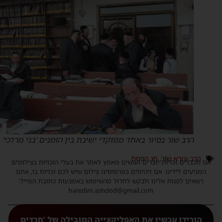
הרב שור בסיור באחד ממוקדי ישיבת בין הזמנים 'בני מרדכי'
הרב עזרא שור
,
חג הפסח
נו מכבדים זכויות יוצרים ועושים מאמץ לאתר את בעלי הזכויות בצילומים
המגיעים לידינו. אם זיהיתים בפרסומינו צילום שיש לכם זכויות בו, אתם
רשאים לפנות אלינו ולבקש לחדול מהשימוש באמצעות כתובת המייל:
haredim.ashdod@gmail.com
הורידו עכשיו את האפליקצייה המובילה של 'חרדים