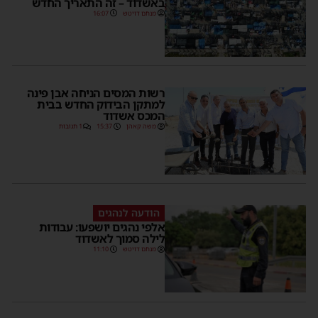
באשדוד – זה התאריך החדש
מנחם דויטש
16:07
רשות המסים הניחה אבן פינה
למתקן הבידוק החדש בבית
המכס אשדוד
משה קאהן
15:37
1 תגובות
הודעה לנהגים
אלפי נהגים יושפעו: עבודות
לילה סמוך לאשדוד
מנחם דויטש
11:10