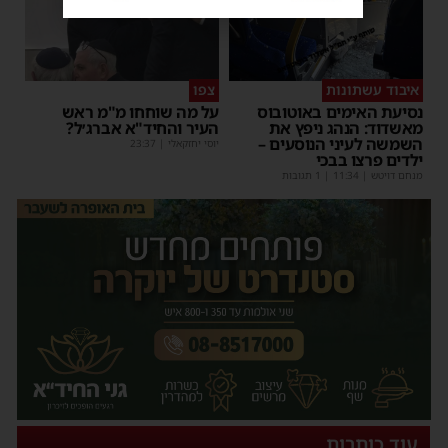
איבוד עשתונות
צפו
נסיעת האימים באוטובוס
על מה שוחחו מ"מ ראש
מאשדוד: הנהג ניפץ את
העיר והחיד"א אברג׳ל?
השמשה לעיני הנוסעים –
יוסי יחזקאלי
|
23:37
ילדים פרצו בבכי
מנחם דויטש
|
11:34
| 1 תגובות
עוד כותרות