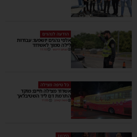
הודעה לנהגים
אלפי נהגים יושפעו: עבודות
לילה סמוך לאשדוד
מנחם דויטש
11:10
כל טיפה מצילה
אשדוד מצילה חיים: מוקד
התרמת דם ליד השטיבלאך
משה קאהן
11:05
היכונו