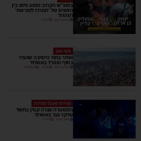
במוצ”ש הקרוב: מופע סיום בין
הזמנים של 'המרכז למורשת'
ו'מהות'
מנחם דויטש
11:01
סוף טוב
אותר בחור הישיבה שנעדר
בחוף הנפרד באשדוד
מנחם דויטש
22:08
3 תגובות
סגירת מעגל מהירה
המשטרה עצרה קטין בחשד
שדקר נער באשדוד
משה קאהן
21:59