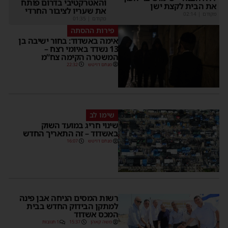
והאטרקטיבי בדרום פותח
את הבית לקצת ישן
את שעריו לציבור החרדי
מקודם
|
02:14
מקודם
|
01:35
פירות ההסתה
אימה באשדוד: בחור ישיבה בן
13 נשדד באיומי רצח –
המשטרה הקימה צח”מ
מנחם דויטש
22:32
שימו לב
שינוי חריג במועד השוק
באשדוד – זה התאריך החדש
מנחם דויטש
16:07
רשות המסים הניחה אבן פינה
למתקן הבידוק החדש בבית
המכס אשדוד
משה קאהן
15:37
1 תגובות