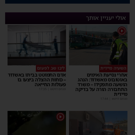
אולי יעניין אותך
1
השעיה מיידית
ליבו שב לפעום
אחרי נסיעת האימים
אדם התמוטט בביתו באשדוד
באוטובוס מאשדוד: הנהג
– כוחות ההצלה ביצעו בו
הושעה מתפקידו – משרד
פעולות החייאה
התחבורה הורה על בדיקה
מנחם דויטש
|
17:35
מיידית
מנחם דויטש
|
17:44
1