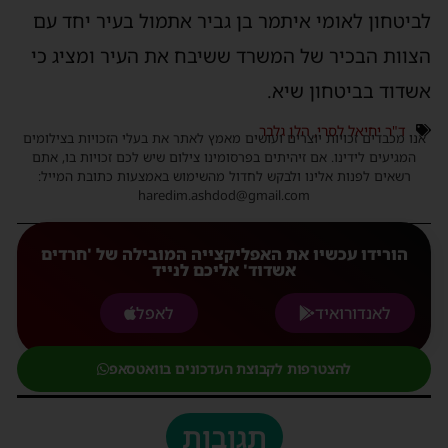
לביטחון לאומי איתמר בן גביר אתמול בעיר יחד עם
הצוות הבכיר של המשרד ששיבח את העיר ומציג כי
אשדוד בביטחון שיא.
ד"ר יחיאל לסרי
,
הלן גלבר
אנו מכבדים זכויות יוצרים ועושים מאמץ לאתר את בעלי הזכויות בצילומים
המגיעים לידינו. אם זיהיתים בפרסומינו צילום שיש לכם זכויות בו, אתם
רשאים לפנות אלינו ולבקש לחדול מהשימוש באמצעות כתובת המייל:
haredim.ashdod@gmail.com
הורידו עכשיו את האפליקצייה המובילה של 'חרדים
אשדוד' אליכם לנייד
לאנדורואיד
לאפל
להצטרפות לקבוצת העדכונים בוואטסאפ
תגובות