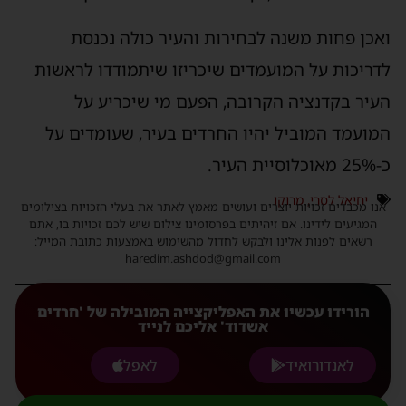
ואכן פחות משנה לבחירות והעיר כולה נכנסת
לדריכות על המועמדים שיכריזו שיתמודדו לראשות
העיר בקדנציה הקרובה, הפעם מי שיכריע על
המועמד המוביל יהיו החרדים בעיר, שעומדים על
כ-25% מאוכלוסיית העיר.
יחיאל לסרי
,
מרוקו
אנו מכבדים זכויות יוצרים ועושים מאמץ לאתר את בעלי הזכויות בצילומים
המגיעים לידינו. אם זיהיתים בפרסומינו צילום שיש לכם זכויות בו, אתם
רשאים לפנות אלינו ולבקש לחדול מהשימוש באמצעות כתובת המייל:
haredim.ashdod@gmail.com
הורידו עכשיו את האפליקצייה המובילה של 'חרדים
אשדוד' אליכם לנייד
לאנדורואיד
לאפל