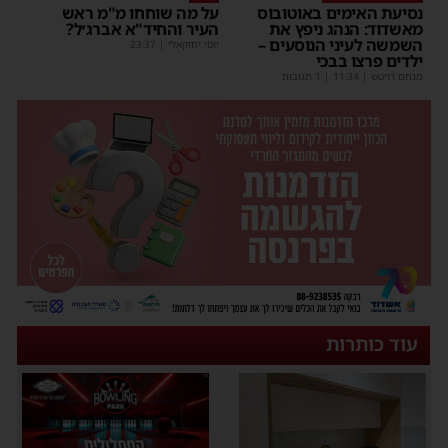
נסיעת האימים באוטובוס
על מה שוחחו מ"מ ראש
מאשדוד: הנהג ניפץ את
העיר והחיד"א אברג׳ל?
השמשה לעיני הנוסעים –
יוסי יחזקאלי
|
23:37
ילדים פרצו בבכי
מנחם דויטש
|
11:34
| 1 תגובות
עוד כותרות