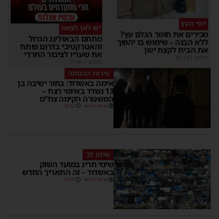
יופי העץ
יש לאן לצאת
מכירים את חומר הגלם עץ?
מתחם הבאולינג הגדול
ללא הבנה – שימוש בו יהפוך
והאטרקטיבי בדרום פותח
את הבית לקצת ישן
את שעריו לציבור החרדי
מקודם
|
02:14
מקודם
|
01:35
פירות ההסתה
אימה באשדוד: בחור ישיבה בן
13 נשדד באיומי רצח –
המשטרה הקימה צח”מ
מנחם דויטש
22:32
שימו לב
שינוי חריג במועד השוק
באשדוד – זה התאריך החדש
מנחם דויטש
16:07