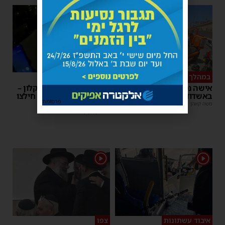
1
במהלך העבודה
צפו
אישה נפלה מסולם במחסן
תינוק ננעל ברכב באשקלון –
באשדוד
המתנדבים האשדודים חילצו
פרסומת
אותו בשלום
משה קאהן
|
17:31
משה קאהן
|
11:53
1
1
איבוד עשתונות
צפו