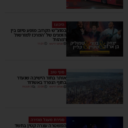
היכונו
במוצ”ש הקרוב: מופע סיום בין
הזמנים של 'המרכז למורשת'
ו'מהות'
מנחם דויטש
11:01
סוף טוב
אותר בחור הישיבה שנעדר
בחוף הנפרד באשדוד
מנחם דויטש
22:08
3 תגובות
סגירת מעגל מהירה
המשטרה עצרה קטין בחשד