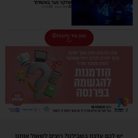
שדקר נער באשדוד
משה קאהן
21:59
טען עוד כתבות
יש לכם עדכון בשבילנו? רוצים לשאול אותנו