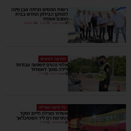
רשות המסים הניחה אבן פינה
למתקן הבידוק החדש בבית
המכס אשדוד
משה קאהן
15:37
1 תגובות
הודעה לנהגים
אלפי נהגים יושפעו: עבודות
לילה סמוך לאשדוד
מנחם דויטש
11:10
כל טיפה מצילה
אשדוד מצילה חיים: מוקד
התרמת דם ליד השטיבלאך
משה קאהן
11:05