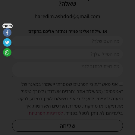
שאלה?
haredim.ashdod@gmail.com
שיתוף
או שילחו אלינו פנייה ונחזור אליכם בהקדם
אני מאשר/ת כי הפרטים שמסרתי יישמרו במאגר של
"אמפסיס" (מפעילת אתר "חרדים אשדוד") לצורך טיפול
ומענה לפנייתי. ידוע לי כי אני רשאי/ת לעיין במידע, לבקש
את תיקונו או מחיקתו. מסירת הפרטים היא רשות, אך
בלעדיהם לא ניתן לטפל בפנייה.
למדיניות הפרטיות
.
שליחה