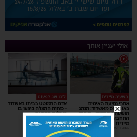
אולי יעניין אותך
1
השעיה מיידית
ליבו שב לפעום
אחרי נסיעת האימים
אדם התמוטט בביתו באשדוד
באוטובוס מאשדוד: הנהג
– כוחות ההצלה ביצעו בו
הושעה מתפקידו – משרד
פעולות החייאה
התחבורה הורה על בדיקה
מנחם דויטש
|
17:35
מיידית
מנחם דויטש
|
17:44