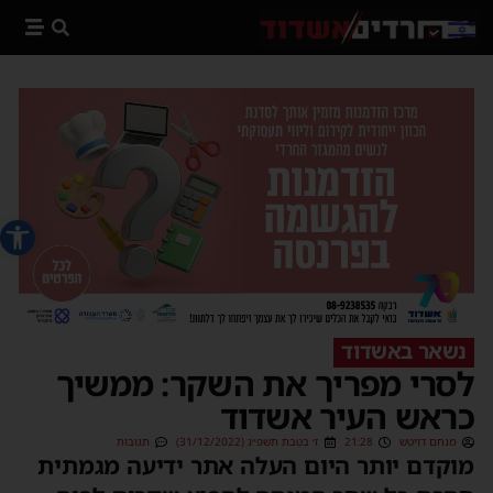
פתח סרג
נשאר באשדוד
לסרי מפריך את השקר: ממשיך
כראש העיר אשדוד
מנחם דויטש
21:28
ז׳ בטבת תשפ״ג (31/12/2022)
תגובות
מוקדם יותר היום העלה אתר ידיעה מגמתית