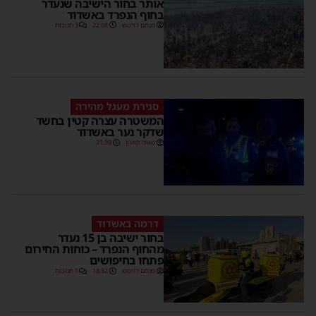
אותר בחור הישיבה שנעדר
בחוף הנפרד באשדוד
מנחם דויטש
22:08
3 תגובות
סגירת מעגל מהירה
המשטרה עצרה קטין בחשד
שדקר נער באשדוד
משה קאהן
21:59
דרמה באשדוד
בחור ישיבה בן 15 נעדר
מהחוף הנפרד – כוחות החירום
פתחו בחיפושים
מנחם דויטש
18:32
1 תגובות