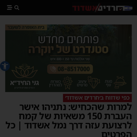
פתח סרג
כפי שדווח ב׳חרדים אשדוד׳
למרות שהכחיש: נתניהו אישר
העברת 150 משאיות של קמח
לרצועת עזה דרך נמל אשדוד | כל
הפרטים