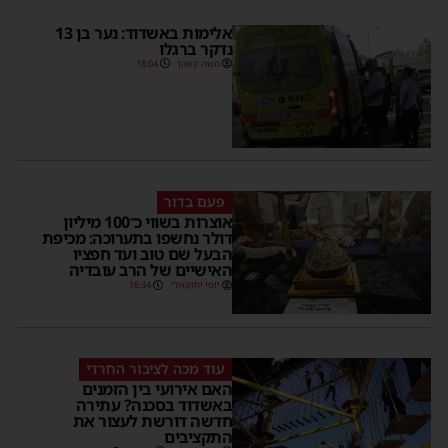
אלימות באשדוד: נער בן 13
נדקר ברגלו
משה קאהן
18:04
פעם בדור
אוצרות בשווי כ־100 מיליון
דולר נחשפו בתערוכה: מכיפת
הבעל שם טוב ועד חפציו
האישיים של הרב עובדיה
יוסי יחזקאלי
16:34
עוד מכה לציבור החרדי
האם אירועי בין הזמנים
באשדוד בסכנה? עתירה
חדשה דורשת לעצור את
התקציבים