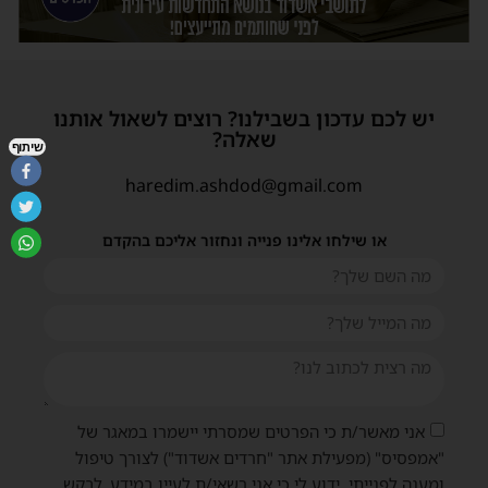
יש לכם עדכון בשבילנו? רוצים לשאול אותנו
שאלה?
שיתוף
haredim.ashdod@gmail.com
או שילחו אלינו פנייה ונחזור אליכם בהקדם
אני מאשר/ת כי הפרטים שמסרתי יישמרו במאגר של
"אמפסיס" (מפעילת אתר "חרדים אשדוד") לצורך טיפול
ומענה לפנייתי. ידוע לי כי אני רשאי/ת לעיין במידע, לבקש