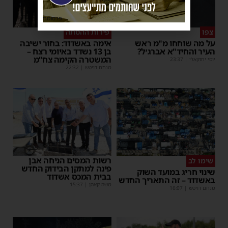
פרסומת
צפו
פירות ההסתה
על מה שוחחו מ"מ ראש
אימה באשדוד: בחור ישיבה
העיר והחיד"א אברג׳ל?
בן 13 נשדד באיומי רצח –
המשטרה הקימה צח”מ
יוסי יחזקאלי
|
23:37
מנחם דויטש
|
22:32
רשות המסים הניחה אבן
שימו לב
פינה למתקן הבידוק החדש
שינוי חריג במועד השוק
בבית המכס אשדוד
באשדוד – זה התאריך החדש
משה קאהן
|
15:37
מנחם דויטש
|
16:07