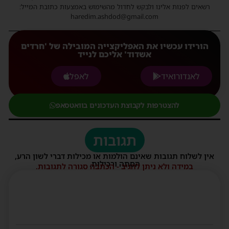
רשאים לפנות אלינו ולבקש לחדול מהשימוש באמצעות כתובת המייל:
haredim.ashdod@gmail.com
הורידו עכשיו את האפליקצייה המובילה של 'חרדים
אשדוד' אליכם לנייד
לאנדורואיד
לאפל
להצטרפות לקבוצת העדכונים בוואטסאפ
תגובות
אין לשלוח תגובות שאינם הולמות או מכילות דברי לשון הרע,
הסתה ורכילות.
במידה ולא ניתן להגיב - הכתבה סגורה לתגובות.