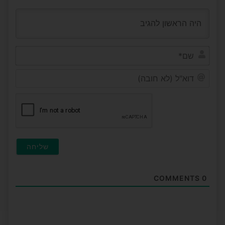
שם*
דוא"ל
(לא
חובה
COMMENTS
0