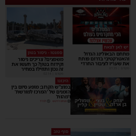
יש לאן לצאת
סמנטו - ניסור בטון
מתחם הבאולינג הגדול
והאטרקטיבי בדרום פותח
משפצים? צריכים ניסור
את שעריו לציבור החרדי
וקידוח בטון? כך תעשו את
זה נכון ותוזילו במחיר
מקודם
|
01:35
מקודם
|
02:14
היכונו
במוצ”ש הקרוב: מופע סיום בין
הזמנים של 'המרכז למורשת'
ו'מהות'
מנחם דויטש
11:01
סוף טוב