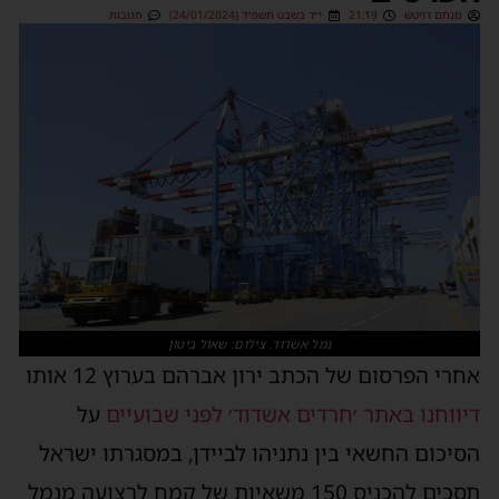
מנחם דויטש
21:19
י״ד בשבט תשפ״ד (24/01/2024)
תגובות
נמל אשדוד. צילום: שאול ביטון
אחרי הפרסום של הכתב ירון אברהם בערוץ 12 אותו
דיווחנו באתר ׳חרדים אשדוד׳ לפני שבועיים
על
הסיכום החשאי בין נתניהו לביידן, במסגרתו ישראל
תסכים להכניס 150 משאיות של קמח לרצועה מנמל