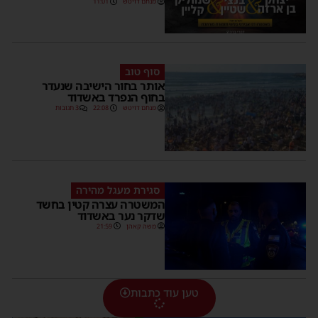
מנחם דויטש
11:01
סוף טוב
אותר בחור הישיבה שנעדר
בחוף הנפרד באשדוד
מנחם דויטש
22:08
3 תגובות
סגירת מעגל מהירה
המשטרה עצרה קטין בחשד
שדקר נער באשדוד
משה קאהן
21:59
טען עוד כתבות