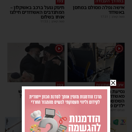
במהלך העבודה
צפו
אישה נפלה מסולם במחסן
תינוק ננעל ברכב באשקלון –
באשדוד
המתנדבים האשדודים חילצו
אותו בשלום
משה קאהן
|
17:31
משה קאהן
|
11:53
1
1
איבוד עשתונות
צפו
נסיעת האימים באוטובוס
על מה שוחחו מ"מ ראש
מאשדוד: הנהג ניפץ את
העיר והחיד"א אברג׳ל?
השמשה לעיני הנוסעים –
יוסי יחזקאלי
|
23:37
ילדים פרצו בבכי
מנחם דויטש
|
11:34
| 1 תגובות