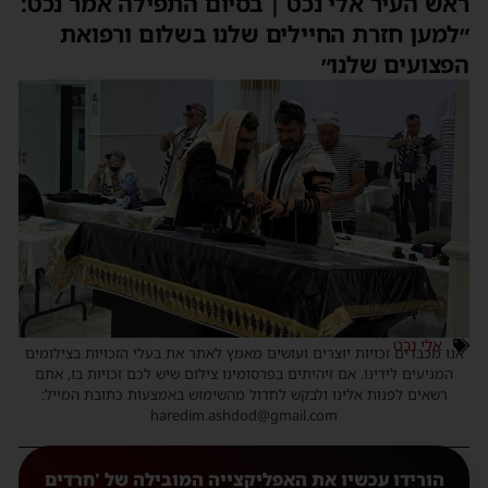
ראש העיר אלי נכט | בסיום התפילה אמר נכט:
״למען חזרת החיילים שלנו בשלום ורפואת
הפצועים שלנו״
אלי נכט
אנו מכבדים זכויות יוצרים ועושים מאמץ לאתר את בעלי הזכויות בצילומים
המגיעים לידינו. אם זיהיתים בפרסומינו צילום שיש לכם זכויות בו, אתם
רשאים לפנות אלינו ולבקש לחדול מהשימוש באמצעות כתובת המייל:
haredim.ashdod@gmail.com
הורידו עכשיו את האפליקצייה המובילה של 'חרדים