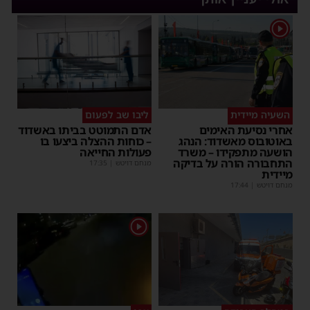
1
השעיה מיידית
ליבו שב לפעום
אחרי נסיעת האימים
אדם התמוטט בביתו באשדוד
באוטובוס מאשדוד: הנהג
– כוחות ההצלה ביצעו בו
הושעה מתפקידו – משרד
פעולות החייאה
התחבורה הורה על בדיקה
מנחם דויטש
|
17:35
מיידית
מנחם דויטש
|
17:44
1