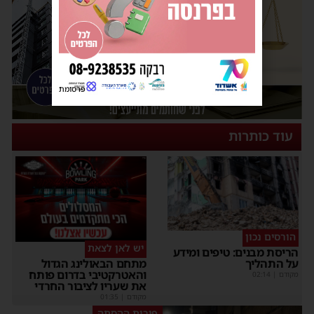
פרסומת
עוד כותרות
הורסים נכון
יש לאן לצאת
הריסת מבנים: טיפים ומידע
על התהליך
מתחם הבאולינג הגדול
והאטרקטיבי בדרום פותח
מקודם
|
02:14
את שעריו לציבור החרדי
מקודם
|
01:35
פירות ההסתה