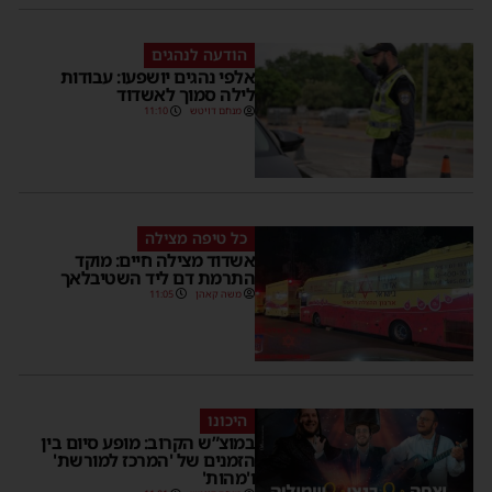
הודעה לנהגים
אלפי נהגים יושפעו: עבודות
לילה סמוך לאשדוד
מנחם דויטש
11:10
כל טיפה מצילה
אשדוד מצילה חיים: מוקד
התרמת דם ליד השטיבלאך
משה קאהן
11:05
היכונו
במוצ”ש הקרוב: מופע סיום בין
הזמנים של 'המרכז למורשת'
ו'מהות'