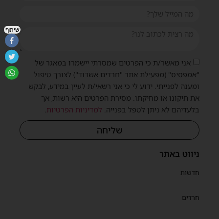
שיתוף
אני מאשר/ת כי הפרטים שמסרתי יישמרו במאגר של
"אמפסיס" (מפעילת אתר "חרדים אשדוד") לצורך טיפול
ומענה לפנייתי. ידוע לי כי אני רשאי/ת לעיין במידע, לבקש
את תיקונו או מחיקתו. מסירת הפרטים היא רשות, אך
בלעדיהם לא ניתן לטפל בפנייה.
למדיניות הפרטיות
.
שליחה
ניווט באתר
חדשות
חרדים