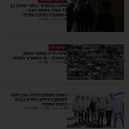
אימה באשדוד: בחור ישיבה בן
13 נשדד באיומי רצח –
המשטרה הקימה צח”מ
מנחם דויטש
22:32
שימו לב
שינוי חריג במועד השוק
באשדוד – זה התאריך החדש
מנחם דויטש
16:07
רשות המסים הניחה אבן פינה
למתקן הבידוק החדש בבית
המכס אשדוד
משה קאהן
15:37
1 תגובות