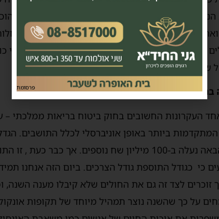
ניתן במימון ציבורי לאזרחי ישראל. בפעם הראשונה הוכל
נים לרפואה מונעת, טכנולוגיות לאבחון וטיפולים חדשניים למח
ים שעבורם לא הצלחנו להכליל טכנולוגיות חדשות ואני כו
ל שנה הבאה".
פרסומת
ר סימן טוב:
חד העקרונות החשובים בחוק ביטוח בריאות ממלכתי – ער
היא בשורה של ממש, בשנה הבאה נעלה ב-100 מיליון שח נוספים. אך
ים כי כגודל התוספת גודל הצרכים. ביום הזה אנחנו תמיד
ך זוכרים לצד זה גם את החולים שלא קיבלו מענה השנה, 
ם על כך שהשנה נוצר תמהיל מיוחד של תקופות אונקולוג
שפרות את איכות החיים של אנשים כמו משאבת האינסולי