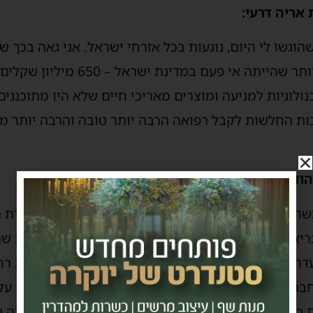
אריה דרעי:
וגשו לי היום, נוגעות בכל אזרחי ישראל. אני גאה בכך 
שהבאנו השנה היא הגדולה ביותר שהייתה
נולוגיות למניעה ומוצרים מאריכי חיים שלא היו מתוכננים
ות החלשות לקבל רפואה הרבה יותר טובה והרבה יותר מ
הודה:
שרד הבריאות על האמון שנתתם בי. לעמוד בראש וועדת ה
אות. אני מודה לצוות המקצועי בחטיבת הטכנולוגיות שה
עדה על הדיונים המקצועיים. חברי הוועדה הגיעו מקשת רח
, חברתיות ואתיות. כולם באו לידי ביטוי בשיקולי הועדה.
כולנו בתהליך קבלת ההחלטות והוא חמלה. אני סבורה שה