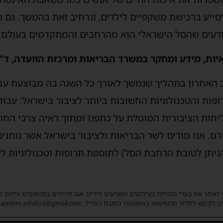
ייע ברכישת משקפיים לילדים, ונרחיב זאת בהמשך. גם 
יודעים שהסל הישראלי הוא מהרחבים והמתקדמים בעולם"
יות, מידע ומחקר במשרד הבריאות ומרכזת הוועדה, ד"ר
 האחרון בתהליך שנמשך לאורך כל השנה בה מבוצעת עב
פות והטכנולוגיות החשובות ביותר לציבור בישראל. עבו
יחות הציבורית המוטלת על כתפנו ומתוך ראיה צרכי הח
ם. אנו מודים לשר הבריאות ולציבור בישראל אשר נותנים
תן לטובת הרחבת הסל) לתוספת תרופות וטכנולוגיות לק
 לאתר את בעלי הזכויות בצילומים המגיעים לידינו. אם זיהיתים בפרסומינו צילום 
ו ולבקש לחדול מהשימוש באמצעות כתובת המייל: haredim.ashdod@gmail.com