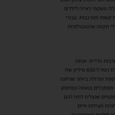
לו משקפי ראייה לילדים
לות קשות ומורכבות. עבורי
לי תקווה שהטכנולוגיות
בות הדדית. אנחנו
מבטיחים זמינות לטכנולוגיות המתקדמות ביותר באופן אוניברסלי לכלל התושבים. הגדלת הסל ל-650 מיליון שח
 כבר כעת , זו התוספת הגדולה ביותר שניתנה
 מסתכלים בגאווה ובסיפוק
ומקווים שנצליח לתת להם
יות מצילות חיים
ן לילדים ושמחים גם