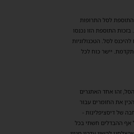
שהתוספת לסל התרופות
 אי פעם במדינת ישראל – 650 מיליון שקלים. בזכות התוספת הזו נכנסו
 להיכנס לסל. הטכנולוגיות
תקדמת. יישר כוח לכל
סל, זהו אחד האתגרים
כין את החומרים עבור
בה של דיסציפלינות -
 על אף ההבדלים חשתי בכל
צלחנו להשיג עדכון מגוון