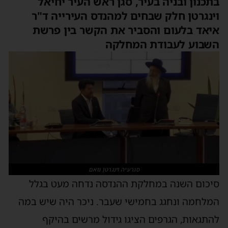
בתכנון ובניה בעיר, סגן ראש העיר יחיאל
וינגרטן חלק שבחים למהנדס העירייה ד"ר
איאד בלעום והסביר את הקשר בין פרשת
השבוע לעבודת המחלקה
סגרע״ה וינגרטן נואם
סיכום השנה במחלקת ההנדסה נדחה מעט בגלל
המלחמה ונחגג בחמישי שעבר. ניכר היה שיש במה
להתגאות, הגרפים הציגו גידול מרשים בהיקף