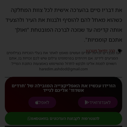
את דבריו סיים בהערכה אישית לכל צוות המחלקה
כשהוא מאחל להם להוסיף ולבנות את העיר ולהצעיד
אותה קדימה עד שנזכה לברכה המובטחת "ואולך
אתכם קוממיות".
הרב יחיאל וינגרטן
אנו מכבדים זכויות יוצרים ועושים מאמץ לאתר את בעלי הזכויות בצילומים
המגיעים לידינו. אם זיהיתים בפרסומינו צילום שיש לכם זכויות בו, אתם
רשאים לפנות אלינו ולבקש לחדול מהשימוש באמצעות כתובת המייל:
haredim.ashdod@gmail.com
הורידו עכשיו את האפליקצייה המובילה של 'חרדים
אשדוד' אליכם לנייד
לאנדורואיד
לאפל
להצטרפות לקבוצת העדכונים בוואטסאפ