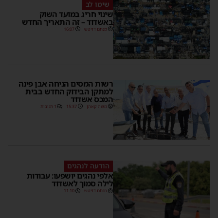
שימו לב
שינוי חריג במועד השוק
באשדוד – זה התאריך החדש
מנחם דויטש
16:07
רשות המסים הניחה אבן פינה
למתקן הבידוק החדש בבית
המכס אשדוד
משה קאהן
15:37
1 תגובות
הודעה לנהגים
אלפי נהגים יושפעו: עבודות
לילה סמוך לאשדוד
מנחם דויטש
11:10