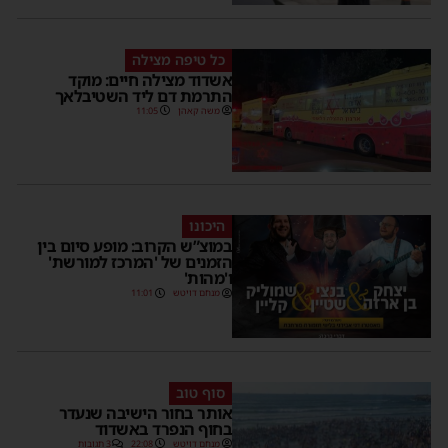
כל טיפה מצילה
אשדוד מצילה חיים: מוקד
התרמת דם ליד השטיבלאך
משה קאהן
11:05
היכונו
במוצ”ש הקרוב: מופע סיום בין
הזמנים של 'המרכז למורשת'
ו'מהות'
מנחם דויטש
11:01
סוף טוב
אותר בחור הישיבה שנעדר
בחוף הנפרד באשדוד
מנחם דויטש
22:08
3 תגובות