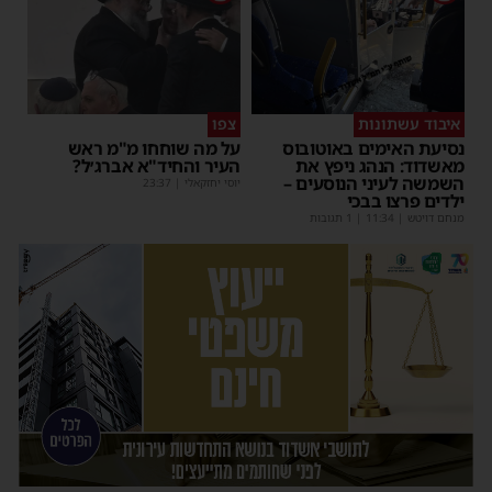
איבוד עשתונות
צפו
נסיעת האימים באוטובוס
על מה שוחחו מ"מ ראש
מאשדוד: הנהג ניפץ את
העיר והחיד"א אברג׳ל?
השמשה לעיני הנוסעים –
יוסי יחזקאלי
|
23:37
ילדים פרצו בבכי
מנחם דויטש
|
11:34
| 1 תגובות