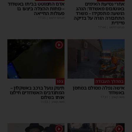
אחרי נסיעת האימים
אדם התמוטט בביתו באשדוד
באוטובוס מאשדוד: הנהג
– כוחות ההצלה ביצעו בו
הושעה מתפקידו – משרד
פעולות החייאה
התחבורה הורה על בדיקה
מנחם דויטש
|
17:35
מיידית
מנחם דויטש
|
17:44
1
במהלך העבודה
צפו
אישה נפלה מסולם במחסן
תינוק ננעל ברכב באשקלון –
באשדוד
המתנדבים האשדודים חילצו
אותו בשלום
משה קאהן
|
17:31
משה קאהן
|
11:53
1
1