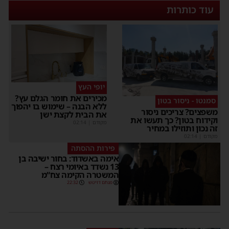
עוד כותרות
יופי העץ
מכירים את חומר הגלם עץ?
סמנטו - ניסור בטון
ללא הבנה – שימוש בו יהפוך
משפצים? צריכים ניסור
את הבית לקצת ישן
וקידוח בטון? כך תעשו את
מקודם
|
02:14
זה נכון ותוזילו במחיר
מקודם
|
02:14
פירות ההסתה
אימה באשדוד: בחור ישיבה בן
13 נשדד באיומי רצח –
המשטרה הקימה צח”מ
מנחם דויטש
22:32