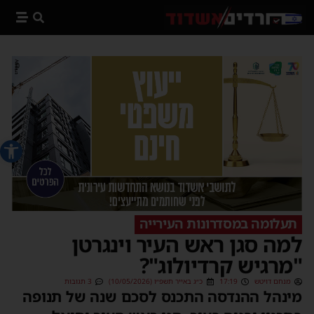
פתח סרג
תעלומה במסדרונות העירייה
למה סגן ראש העיר וינגרטן
"מרגיש קרדיולוג"?
מנחם דויטש
17:19
כ״ג באייר תשפ״ו (10/05/2026)
3 תגובות
מינהל ההנדסה התכנס לסכם שנה של תנופה