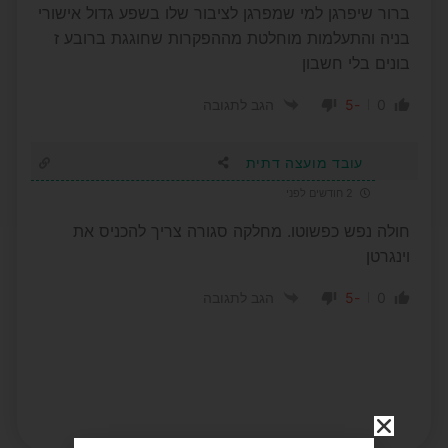
ברור שיפרגן למי שמפרגן לציבור שלו בשפע גדול אישורי
בניה והתעלמות מוחלטת מההפקרות שחוגגת ברובע ז
בונים בלי חשבון
-5
0
הגב לתגובה
עובד מועצה דתית
2 חודשים לפני
חולה נפש כפשוטו. מחלקה סגורה צריך להכניס את
וינגרטן
-5
0
הגב לתגובה