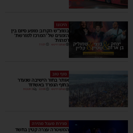
היכונו
במוצ”ש הקרוב: מופע סיום בין
הזמנים של 'המרכז למורשת'
ו'מהות'
מנחם דויטש
11:01
סוף טוב
אותר בחור הישיבה שנעדר
בחוף הנפרד באשדוד
מנחם דויטש
22:08
3 תגובות
סגירת מעגל מהירה
המשטרה עצרה קטין בחשד