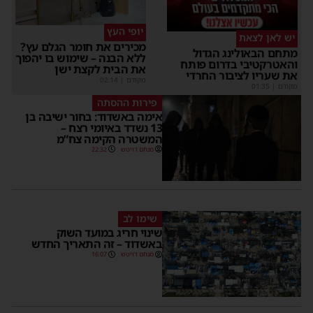
יופי העץ
יש לאן לצאת
מכירים את חומר הגלם עץ?
מתחם הבאולינג הגדול
ללא הבנה – שימוש בו יהפוך
והאטרקטיבי בדרום פותח
את הבית לקצת ישן
את שעריו לציבור החרדי
מקודם
|
02:14
מקודם
|
01:35
פירות ההסתה
אימה באשדוד: בחור ישיבה בן
13 נשדד באיומי רצח –
המשטרה הקימה צח”מ
מנחם דויטש
22:32
שימו לב
שינוי חריג במועד השוק
באשדוד – זה התאריך החדש
מנחם דויטש
16:07