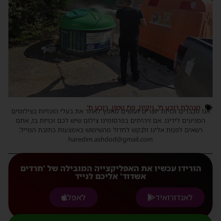
מנהלת רובע ח'
,
ניקיון
,
פח טמון
,
רובע ח'
אנו מכבדים זכויות יוצרים ועושים מאמץ לאתר את בעלי הזכויות בצילומים
המגיעים לידינו. אם זיהיתים בפרסומינו צילום שיש לכם זכויות בו, אתם
רשאים לפנות אלינו ולבקש לחדול מהשימוש באמצעות כתובת המייל:
haredim.ashdod@gmail.com
הורידו עכשיו את האפליקצייה המובילה של 'חרדים
אשדוד' אליכם לנייד
לאנדורואיד
לאפל