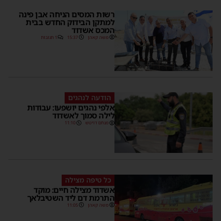
רשות המסים הניחה אבן פינה
למתקן הבידוק החדש בבית
המכס אשדוד
משה קאהן
15:37
1 תגובות
הודעה לנהגים
אלפי נהגים יושפעו: עבודות
לילה סמוך לאשדוד
מנחם דויטש
11:10
כל טיפה מצילה
אשדוד מצילה חיים: מוקד
התרמת דם ליד השטיבלאך
משה קאהן
11:05