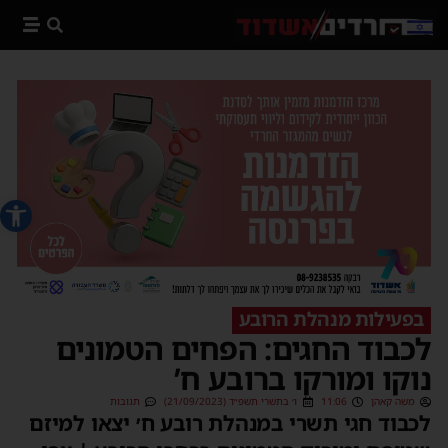
פתח סרג
בפעילות מנהלת הרובע
לכבוד החגים: הפחים הטמונים
נוקו ומורקו ברובע ח’
משה קאהן
11:06
ו׳ בתשרי תשפ״ד (21/09/2023)
תגובות
לכבוד חגי תשרי במנהלת רובע ח׳ יצאו למיזם