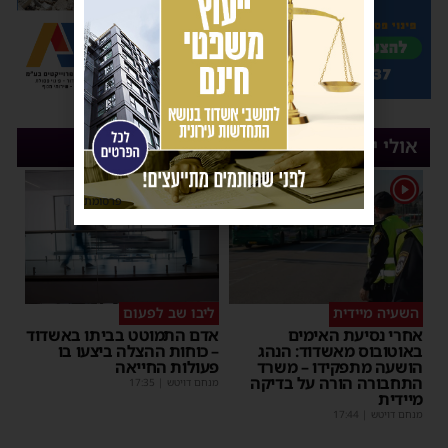
אולי יעניין אותך
1
פרסומת
השעיה מיידית
ליבו שב לפעום
אחרי נסיעת האימים
אדם התמוטט בביתו באשדוד
באוטובוס מאשדוד: הנהג
– כוחות ההצלה ביצעו בו
הושעה מתפקידו – משרד
פעולות החייאה
התחבורה הורה על בדיקה
מנחם דויטש
|
17:35
מיידית
מנחם דויטש
|
17:44