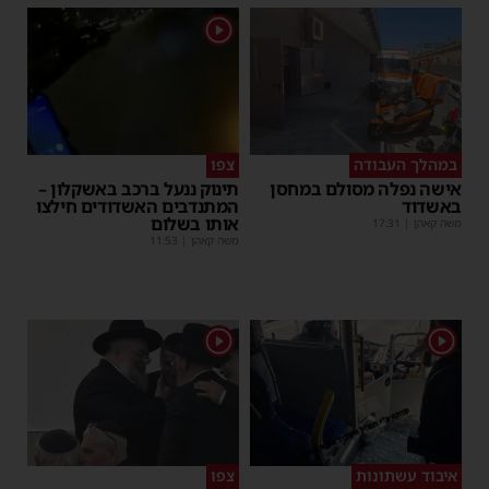
1
במהלך העבודה
צפו
אישה נפלה מסולם במחסן
תינוק ננעל ברכב באשקלון –
באשדוד
המתנדבים האשדודים חילצו
אותו בשלום
משה קאהן
|
17:31
משה קאהן
|
11:53
1
1
איבוד עשתונות
צפו