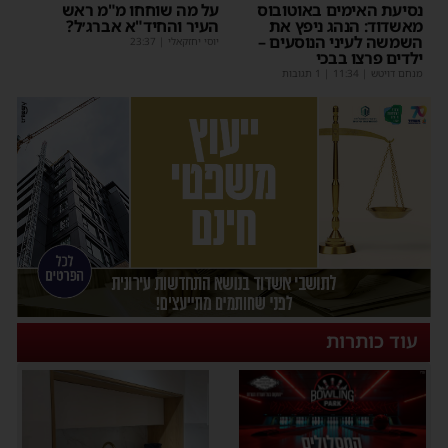
נסיעת האימים באוטובוס
על מה שוחחו מ"מ ראש
מאשדוד: הנהג ניפץ את
העיר והחיד"א אברג׳ל?
השמשה לעיני הנוסעים –
יוסי יחזקאלי
|
23:37
ילדים פרצו בבכי
מנחם דויטש
|
11:34
| 1 תגובות
עוד כותרות