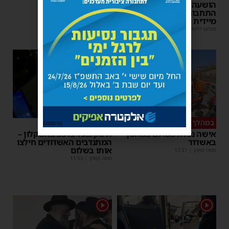
הושעה מתפקידו – משרד
פעולות החייאה
התחבורה הורה על בדיקה
מנחם דויטש
|
17:35
מיידית
מנחם דויטש
|
17:44
1
במהלך העבודה
צפו
פרסומת
אישה נפלה מסולם במחסן
תינוק ננעל ברכב באשקלון –
באשדוד
המתנדבים האשדודים חילצו
אותו בשלום
משה קאהן
|
17:31
משה קאהן
|
11:53
1
1