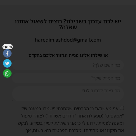
יש לכם עדכון בשבילנו? רוצים לשאול אותנו
שאלה?
haredim.ashdod@gmail.com
שיתוף
או שילחו אלינו פנייה ונחזור אליכם בהקדם
אני מאשר/ת כי הפרטים שמסרתי יישמרו במאגר של
"אמפסיס" (מפעילת אתר "חרדים אשדוד") לצורך טיפול
ומענה לפנייתי. ידוע לי כי אני רשאי/ת לעיין במידע, לבקש
את תיקונו או מחיקתו. מסירת הפרטים היא רשות, אך