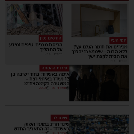
הורסים נכון
יופי העץ
הריסת מבנים: טיפים ומידע
מכירים את חומר הגלם עץ?
על התהליך
ללא הבנה – שימוש בו יהפוך
מקודם
|
02:14
את הבית לקצת ישן
מקודם
|
02:14
פירות ההסתה
אימה באשדוד: בחור ישיבה בן
13 נשדד באיומי רצח –
המשטרה הקימה צח”מ
מנחם דויטש
22:32
שימו לב
שינוי חריג במועד השוק
באשדוד – זה התאריך החדש
מנחם דויטש
16:07