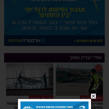
אולי יעניין אותך
1
השעיה מיידית
ליבו שב לפעום
אחרי נסיעת האימים
אדם התמוטט בביתו באשדוד
באוטובוס מאשדוד: הנהג
– כוחות ההצלה ביצעו בו