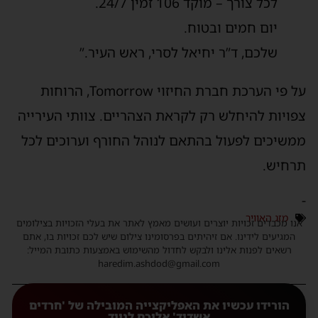
לכל צורך – מוקד 106 זמין 24/7.
יום חמים ובטוח.
שלכם, ד”ר יחיאל לסרי, ראש העיר.”
על פי הערכת חברת החיזוי Tomorrow, הרוחות
צפויות להיחלש רק לקראת הצהריים. צוותי העירייה
ממשיכים לפעול בהתאם לנוהל החורף וערוכים לכל
תרחיש.
-
מזג האוויר
אנו מכבדים זכויות יוצרים ועושים מאמץ לאתר את בעלי הזכויות בצילומים
המגיעים לידינו. אם זיהיתים בפרסומינו צילום שיש לכם זכויות בו, אתם
רשאים לפנות אלינו ולבקש לחדול מהשימוש באמצעות כתובת המייל:
haredim.ashdod@gmail.com
הורידו עכשיו את האפליקצייה המובילה של 'חרדים
אשדוד' אליכם לנייד