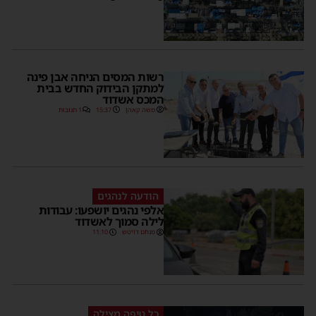
רשות המסים הניחה אבן פינה
למתקן הבידוק החדש בבית
המכס אשדוד
משה קאהן
15:37
1 תגובות
הודעה לנהגים
אלפי נהגים יושפעו: עבודות
לילה סמוך לאשדוד
מנחם דויטש
11:10
כל טיפה מצילה