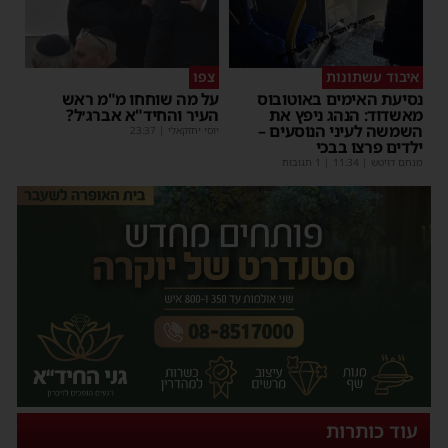
איבוד עשתונות
צפו
נסיעת האימים באוטובוס
על מה שוחחו מ"מ ראש
מאשדוד: הנהג ניפץ את
העיר והחיד"א אברג׳ל?
השמשה לעיני הנוסעים –
יוסי יחזקאלי
|
23:37
ילדים פרצו בבכי
מנחם דויטש
|
11:34
| 1 תגובות
עוד כותרות