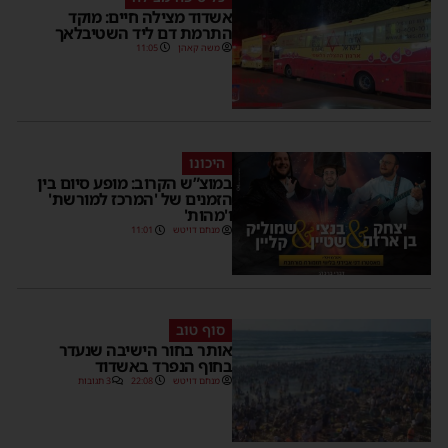
אשדוד מצילה חיים: מוקד
התרמת דם ליד השטיבלאך
משה קאהן
11:05
היכונו
במוצ”ש הקרוב: מופע סיום בין
הזמנים של 'המרכז למורשת'
ו'מהות'
מנחם דויטש
11:01
סוף טוב
אותר בחור הישיבה שנעדר
בחוף הנפרד באשדוד
מנחם דויטש
22:08
3 תגובות