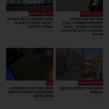
השעיה מיידית
ליבו שב לפעום
אחרי נסיעת האימים
אדם התמוטט בביתו באשדוד
באוטובוס מאשדוד: הנהג
– כוחות ההצלה ביצעו בו
הושעה מתפקידו – משרד
פעולות החייאה
התחבורה הורה על בדיקה
מנחם דויטש
|
17:35
מיידית
מנחם דויטש
|
17:44
1
במהלך העבודה
צפו
אישה נפלה מסולם במחסן
תינוק ננעל ברכב באשקלון –
באשדוד
המתנדבים האשדודים חילצו
אותו בשלום
משה קאהן
|
17:31
משה קאהן
|
11:53