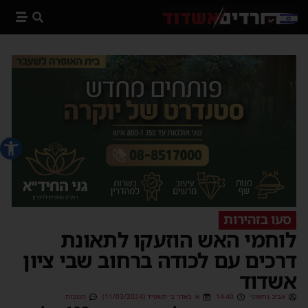
פתח סרג
סעו בזהירות
לוחמי האש הוזעקו לתאונת
דרכים עם לכודה ברחוב שבי ציון
אשדוד
אביב נחשוני
14:40
א׳ באדר ב׳ תשפ״ד (11/03/2024)
תגובות