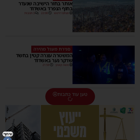
אותר בחור הישיבה שנעדר
בחוף הנפרד באשדוד
מנחם דויטש
22:08
3 תגובות
סגירת מעגל מהירה
המשטרה עצרה קטין בחשד
שדקר נער באשדוד
משה קאהן
21:59
טען עוד כתבות
שיתוף