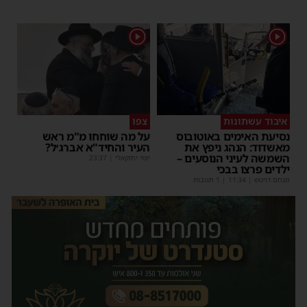
1
1
איבוד עשתונות
צפו
נסיעת האימים באוטובוס
על מה שוחחו מ"מ ראש
מאשדוד: הנהג ניפץ את
העיר והחיד"א אברג׳ל?
השמשה לעיני הנוסעים –
יוסי יחזקאלי
|
23:37
ילדים פרצו בבכי
מנחם דויטש
|
11:34
| 1 תגובות