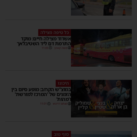
כל טיפה מצילה
אשדוד מצילה חיים: מוקד
התרמת דם ליד השטיבלאך
משה קאהן
11:05
היכונו
במוצ”ש הקרוב: מופע סיום בין
הזמנים של 'המרכז למורשת'
ו'מהות'
מנחם דויטש
11:01
סוף טוב