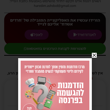
רשאים לפנות אלינו ולבקש לחדול מהשימוש באמצעות כתובת המייל:
haredim.ashdod@gmail.com
הורידו עכשיו את האפליקצייה המובילה של 'חרדים
אשדוד' אליכם לנייד
לאנדורואיד
לאפל
להצטרפות לקבוצת העדכונים בוואטסאפ
תגובות
אין לשלוח תגובות שאינם הולמות או מכילות דברי לשון הרע,
הסתה ורכילות.
במידה ולא ניתן להגיב - הכתבה סגורה לתגובות.