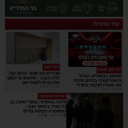
עוד כותרות
יופי העץ
יש לאן לצאת
מכירים את חומר הגלם עץ?
מתחם הבאולינג הגדול
ללא הבנה – שימוש בו יהפוך
והאטרקטיבי בדרום פותח
את הבית לקצת ישן
את שעריו לציבור החרדי
מקודם
|
02:14
מקודם
|
01:35
פירות ההסתה
אימה באשדוד: בחור ישיבה בן
13 נשדד באיומי רצח –
המשטרה הקימה צח”מ
מנחם דויטש
22:32