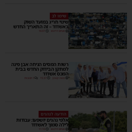
שימו לב
שינוי חריג במועד השוק
באשדוד – זה התאריך החדש
מנחם דויטש
16:07
רשות המסים הניחה אבן פינה
למתקן הבידוק החדש בבית
המכס אשדוד
משה קאהן
15:37
1 תגובות
הודעה לנהגים
אלפי נהגים יושפעו: עבודות
לילה סמוך לאשדוד
מנחם דויטש
11:10