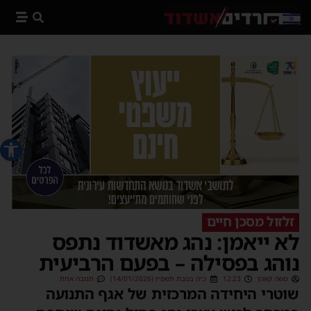
פתח סרג
זלזול מסכן חיים
לא ייאמן: נהג מאשדוד נתפס
נוהג בפסילה – בפעם הרביעית
משה קאהן
12:23
כ״ה בטבת תשפ״ו (14/01/2026)
תגובה אחת
שוטרי היחידה המרכזית של אגף התנועה