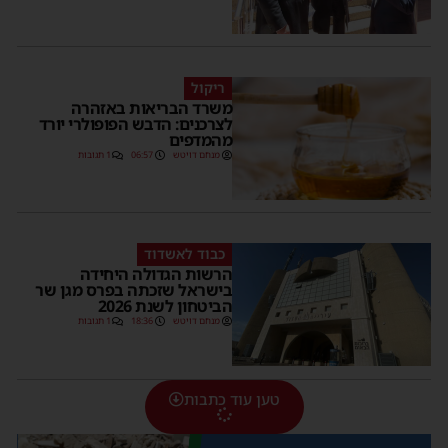
ריקול
משרד הבריאות באזהרה
לצרכנים: הדבש הפופולרי יורד
מהמדפים
מנחם דויטש
06:57
1 תגובות
כבוד לאשדוד
הרשות הגדולה היחידה
בישראל שזכתה בפרס מגן שר
הביטחון לשנת 2026
מנחם דויטש
18:36
1 תגובות
טען עוד כתבות