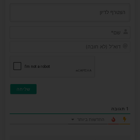
שם*
דוא"ל
(לא
חובה
1
תגובה
החדשות ביותר