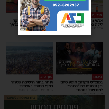
הודעה לנהגים
כל טיפה מצילה
אלפי נהגים יושפעו: עבודות
אשדוד מצילה חיים: מוקד
לילה סמוך לאשדוד
התרמת דם ליד השטיבלאך
מנחם דויטש
|
11:10
משה קאהן
|
11:05
פרסומת
היכונו
סוף טוב
במוצ”ש הקרוב: מופע סיום
אותר בחור הישיבה שנעדר
בין הזמנים של 'המרכז
בחוף הנפרד באשדוד
למורשת' ו'מהות'
מנחם דויטש
|
22:08
| 3 תגובות
מנחם דויטש
|
11:01