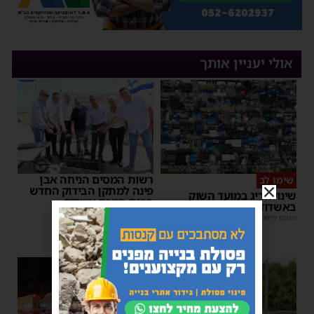
אולי יעניין אותך
רשות המסים הניחה אבן
שימו לב
פינה למתקן הבידוק החדש
שינוי חריג במועד השוק
בבית המכס אשדוד
באשדוד – זה התאריך החדש
משה קאהן
|
15:37
מנחם דויטש
|
16:07