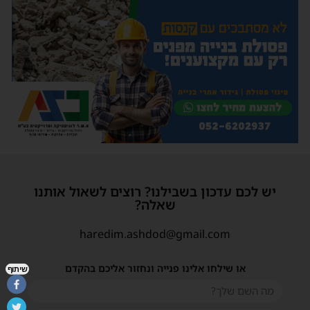
יש לכם עדכון בשבילנו? רוצים לשאול אותנו
שאלה?
haredim.ashdod@gmail.com
או שילחו אלינו פנייה ונחזור אליכם בהקדם
שיתוף