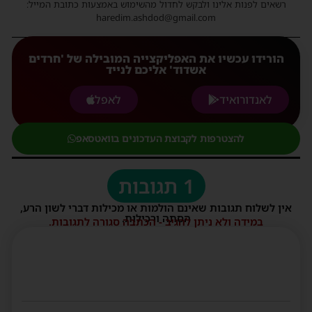
רשאים לפנות אלינו ולבקש לחדול מהשימוש באמצעות כתובת המייל:
haredim.ashdod@gmail.com
הורידו עכשיו את האפליקצייה המובילה של 'חרדים
אשדוד' אליכם לנייד
לאנדורואיד
לאפל
להצטרפות לקבוצת העדכונים בוואטסאפ
1 תגובות
אין לשלוח תגובות שאינם הולמות או מכילות דברי לשון הרע,
הסתה ורכילות.
במידה ולא ניתן להגיב - הכתבה סגורה לתגובות.