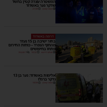
המשטרה עצרה קטין בחשד
שדקר נער באשדוד
משה קאהן
21:59
דרמה באשדוד
בחור ישיבה בן 15 נעדר
מהחוף הנפרד – כוחות החירום
פתחו בחיפושים
מנחם דויטש
18:32
1 תגובות
אלימות באשדוד: נער בן 13
נדקר ברגלו
משה קאהן
18:04