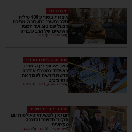
פעם בדור
אוצרות בשווי כ־100 מיליון
דולר נחשפו בתערוכה: מכיפת
הבעל שם טוב ועד חפציו
האישיים של הרב עובדיה
יוסי יחזקאלי
16:34
עוד מכה לציבור החרדי
האם אירועי בין הזמנים
באשדוד בסכנה? עתירה
חדשה דורשת לעצור את
התקציבים
מנחם דויטש
14:24
1 תגובות
חיזוק מערך הכשרות
יום עיון למשגיחי האולמות עם
תקנות חדשות והדרכה
מקצועית
יוסי יחזקאלי
14:11
1 תגובות