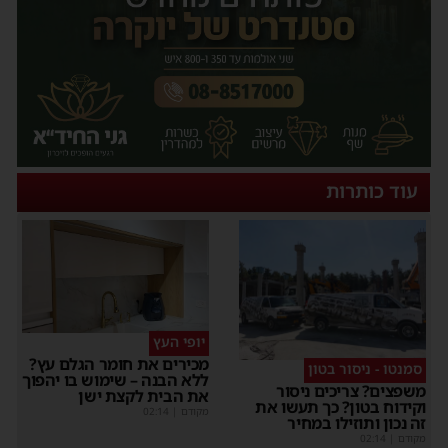
עוד כותרות
יופי העץ
מכירים את חומר הגלם עץ?
סמנטו - ניסור בטון
ללא הבנה – שימוש בו יהפוך
משפצים? צריכים ניסור
את הבית לקצת ישן
וקידוח בטון? כך תעשו את
מקודם
|
02:14
זה נכון ותוזילו במחיר
מקודם
|
02:14