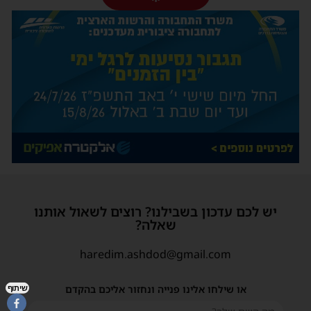
יש לכם עדכון בשבילנו? רוצים לשאול אותנו
שאלה?
haredim.ashdod@gmail.com
או שילחו אלינו פנייה ונחזור אליכם בהקדם
שיתוף