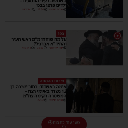
השמשה לעיני הנוסעים –
ילדים פרצו בבכי
מנחם דויטש
11:34
1 תגובות
צפו
1
על מה שוחחו מ"מ ראש העיר
והחיד"א אברג׳ל?
יוסי יחזקאלי
23:37
1 תגובות
פירות ההסתה
אימה באשדוד: בחור ישיבה בן
13 נשדד באיומי רצח –
המשטרה הקימה צח”מ
מנחם דויטש
22:32
טען עוד כתבות