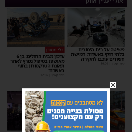
אולי יעניין אותך
פשיטה על בית הימורים
כלי מסוכן
בלתי חוקי באשדוד: חמישה
עדכון מבית החולים: בן 6
חשודים עוכבו לחקירה
מאושפז בטיפול נמרץ לאחר
משה קאהן
|
16:06
תאונת הטרקטורון בחוף
באשדוד
משה קאהן
|
12:26
1