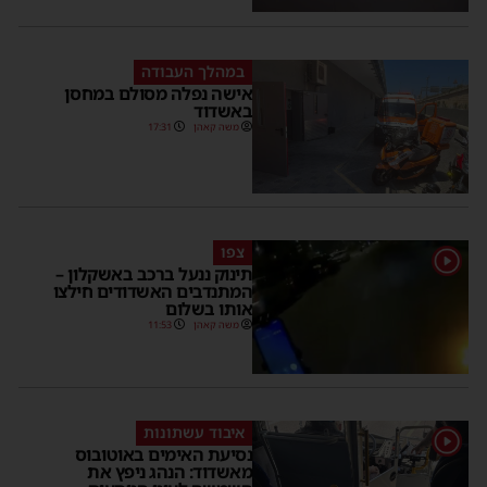
במהלך העבודה
אישה נפלה מסולם במחסן
באשדוד
משה קאהן
17:31
צפו
1
תינוק ננעל ברכב באשקלון –
המתנדבים האשדודים חילצו
אותו בשלום
משה קאהן
11:53
איבוד עשתונות
1
נסיעת האימים באוטובוס
מאשדוד: הנהג ניפץ את