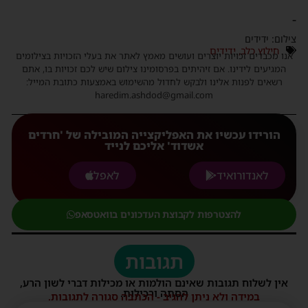
-
צילום: ידידים
חילוץ כלב
,
ידידים
אנו מכבדים זכויות יוצרים ועושים מאמץ לאתר את בעלי הזכויות בצילומים
המגיעים לידינו. אם זיהיתים בפרסומינו צילום שיש לכם זכויות בו, אתם
רשאים לפנות אלינו ולבקש לחדול מהשימוש באמצעות כתובת המייל:
haredim.ashdod@gmail.com
הורידו עכשיו את האפליקצייה המובילה של 'חרדים
אשדוד' אליכם לנייד
לאנדורואיד
לאפל
להצטרפות לקבוצת העדכונים בוואטסאפ
תגובות
אין לשלוח תגובות שאינם הולמות או מכילות דברי לשון הרע,
הסתה ורכילות.
במידה ולא ניתן להגיב - הכתבה סגורה לתגובות.