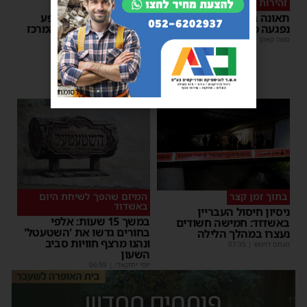
זהירות בדרכים
גלריה
תאונה באשדוד: הולכת רגל
הצלחה מסחררת למופע
נפגעה מרכב חולף
סיום בין הזמנים של 'המרכז
למורשת' ו'מהות'
משה קאהן
|
12:22
משה קאהן
|
09:34
פרסומת
בתוך זמן קצר
המיזם שהפך לשיחת היום
באשדוד
ניסיון חיסול העבריין
במשך 15 שעות: אלפי
באשדוד: חמישה חשודים
בחורים גדשו את 'השטעטל'
נעצרו במהלך הלילה
ונהנו מרצף חוויות סביב
מנחם דויטש
|
07:35
השעון
יוסי יחזקאלי
|
06:59