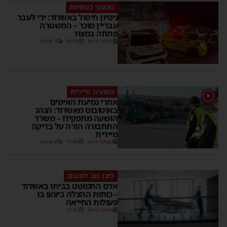
סכסוך כנופיות
ניסיון חיסול באשדוד: ירי לעבר
עבריין מוכר – המשטרה
פתחה במצוד
מנחם דויטש
06:54
1 תגובות
השעיה מיידית
1
אחרי נסיעת האימים
באוטובוס מאשדוד: הנהג
הושעה מתפקידו – משרד
התחבורה הורה על בדיקה
מיידית
מנחם דויטש
17:44
4 תגובות
ליבו שב לפעום
אדם התמוטט בביתו באשדוד
– כוחות ההצלה ביצעו בו
פעולות החייאה
מנחם דויטש
17:35