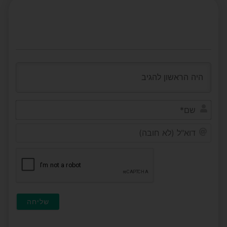
שם*
דוא"ל
(לא
חובה