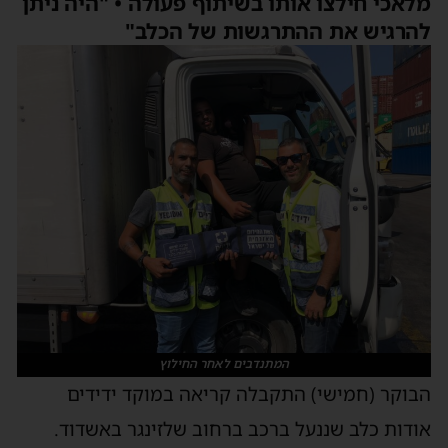
מלאכי חילצו אותו בשיתוף פעולה • "היה ניתן
להרגיש את ההתרגשות של הכלב"
המתנדבים לאחר החילוץ
הבוקר (חמישי) התקבלה קריאה במוקד ידידים
אודות כלב שננעל ברכב ברחוב שלזינגר באשדוד.