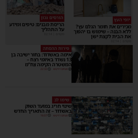
הורסים נכון
יופי העץ
הריסת מבנים: טיפים ומידע
כירים את חומר הגלם עץ?
על התהליך
לא הבנה – שימוש בו יהפוך
מקודם
|
02:14
ת הבית לקצת ישן
קודם
|
02:14
פירות ההסתה
אימה באשדוד: בחור ישיבה בן
13 נשדד באיומי רצח –
המשטרה הקימה צח”מ
מנחם דויטש
22:32
שימו לב
שינוי חריג במועד השוק
באשדוד – זה התאריך החדש
מנחם דויטש
16:07