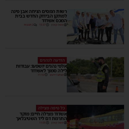
רשות המסים הניחה אבן פינה
למתקן הבידוק החדש בבית
המכס אשדוד
משה קאהן
15:37
2 תגובות
הודעה לנהגים
אלפי נהגים יושפעו: עבודות
לילה סמוך לאשדוד
מנחם דויטש
11:10
כל טיפה מצילה
אשדוד מצילה חיים: מוקד
התרמת דם ליד השטיבלאך
משה קאהן
11:05