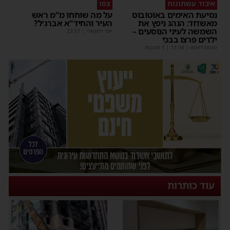
איבוד עשתונות
צפו
נסיעת האימים באוטובוס
על מה שוחחו מ"מ ראש
מאשדוד: הנהג ניפץ את
העיר והחיד"א אברג׳ל?
השמשה לעיני הנוסעים –
יוסי יחזקאלי
|
23:37
ילדים פרצו בבכי
מנחם דויטש
|
11:34
| 1 תגובות
עוד כותרות