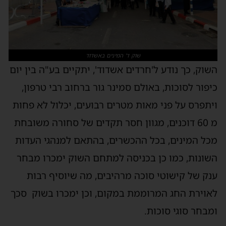
שוק ד' המינים באשדוד
שוק, כך נודע ל'חרדים אשדוד', יתקיים בע"ה בין יום
יפור לסוכות, באולם סמינר גור ברחוב רבי טרפון,
יתפרס על פני מאות מטרים רבועים, יכלול לא פחות
מ 60 דוכנים, מגוון חסר תקדים של סחורה משובחת
כל המינים, בכל ההכשרים, בהתאם למנהגי העדות
שונות, כמו כן בכניסה למתחם השוק ימכרו מבחר
נק של קישוטי סוכה מרהיבים, מה שיוסיף רבות
אוירת החג המרוממת במקום, וכן ימכרו בשוק סכך
מבחר סוגי סוכות.