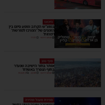
היכונו
במוצ”ש הקרוב: מופע סיום בין
הזמנים של 'המרכז למורשת'
ו'מהות'
מנחם דויטש
11:01
סוף טוב
אותר בחור הישיבה שנעדר
בחוף הנפרד באשדוד
מנחם דויטש
22:08
3 תגובות
סגירת מעגל מהירה
המשטרה עצרה קטין בחשד