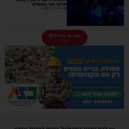
שדקר נער באשדוד
משה קאהן
21:59
טען עוד כתבות