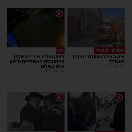
1
במהלך העבודה
צפו
אישה נפלה מסולם במחסן
תינוק ננעל ברכב באשקלון –
באשדוד
המתנדבים האשדודים חילצו
אותו בשלום
משה קאהן
|
17:31
משה קאהן
|
11:53
1
1