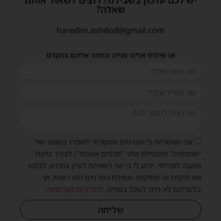
יש לכם עדכון בשבילנו? רוצים לשאול אותנו
שאלה?
haredim.ashdod@gmail.com
או שילחו אלינו פנייה ונחזור אליכם בהקדם
שית
אני מאשר/ת כי הפרטים שמסרתי יישמרו במאגר של
"אמפסיס" (מפעילת אתר "חרדים אשדוד") לצורך טיפול
ומענה לפנייתי. ידוע לי כי אני רשאי/ת לעיין במידע, לבקש
את תיקונו או מחיקתו. מסירת הפרטים היא רשות, אך
בלעדיהם לא ניתן לטפל בפנייה.
למדיניות הפרטיות
.
שליחה