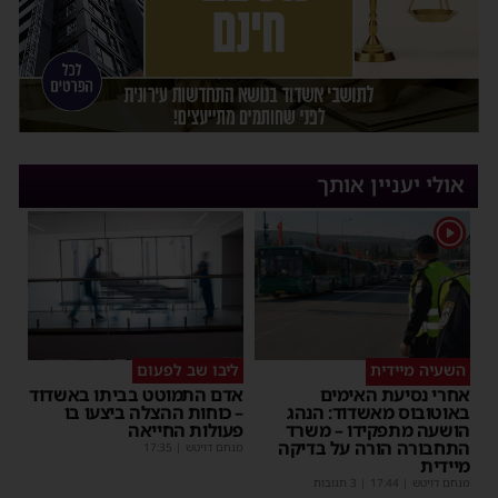
אולי יעניין אותך
1
השעיה מיידית
ליבו שב לפעום
אחרי נסיעת האימים
אדם התמוטט בביתו באשדוד
באוטובוס מאשדוד: הנהג
– כוחות ההצלה ביצעו בו
הושעה מתפקידו – משרד
פעולות החייאה
התחבורה הורה על בדיקה
מנחם דויטש
|
17:35
מיידית
מנחם דויטש
|
17:44
| 3 תגובות