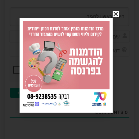
שם*
דוא"ל
(לא
חובה)
פרסומת
COMMENTS
0