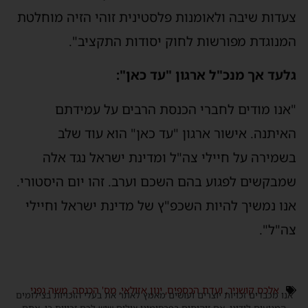
עדות שיבה ולאומנות פלסטינית זוהי הזיה מוחלטת
מנוגדת מפורשות לחוק יסודות התקציב".
לעד אך מנכ"ל ארגון "עד כאן":
אנו מודים לחברי הכנסת הרבים על עמידתם
איתנה. אישור ארגון "עד כאן" הוא עוד שלב
שמירה על חיילי צה"ל ומדינת ישראל נגד אלה
מבקשים לפגוע בהם השכם וערב. זהו יום היסטורי.
נו נמשיך להיות השכפ"ץ של מדינת ישראל וחיילי
ה"ל".
אלכס קושניר
,
ועדת הכספים
,
ינון אזולאי
,
מס' הכנסה
,
משה גפני
נו מכבדים זכויות יוצרים ועושים מאמץ לאתר את בעלי הזכויות בצילומים