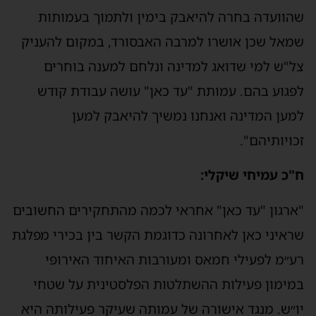
הוועדה בחרה להיאבק בימין ולתמוך בעמותות
מאל שכן אושרו למרבה האבסורד, במקום להעניק
ל"ש למי שדואג למדינה ונלחם למענה בוחרים
פגוע בהם. עמותת "עד כאן" עושה עבודת קודש
מען המדינה ואנחנו נמשיך להיאבק למען
כויותיהם".
"כ עמיחי שיקלי:
ארגון "עד כאן" אחראי לכמה מהתחקירים החשובים
ראיני כאן לאחרונה כדוגמת הקשר בין בכירי מפלגת
ע״מ לפעילי חמאס ומעורבות האיחוד האירופי
מימון פעילות ההשתלטות הפלסטינית על שטחי
ו״ש. מנגד אישורה של עמותה שעיקר פעילותה היא