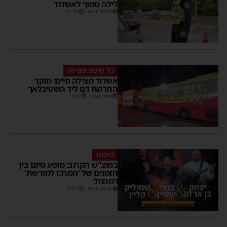
לילה סמוך לאשדוד
מנחם דויטש
11:10
כל טיפה מצילה
אשדוד מצילה חיים: מוקד
התרמת דם ליד השטיבלאך
משה קאהן
11:05
היכונו
במוצ”ש הקרוב: מופע סיום בין
הזמנים של 'המרכז למורשת'
ו'מהות'
מנחם דויטש
11:01