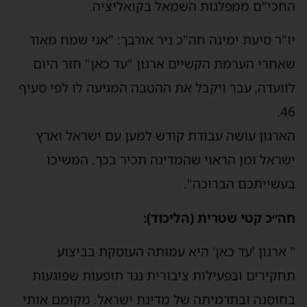
חכי"ם ממפלגות השמאל בקואליציה.
ו"ר סיעת ימינה חה"כ ניר אורבך: "אני שמח מאוד
אחרי הערמת הקשיים ארגון "עד כאן" חזר היום
וועדה, עבר ויקבל את ההטבה המגיעה לו לפי סעיף
46
ארגון עושה עבודת קודש למען עם ישראל וארץ
שראל ומן הראוי שהמדינה תכיר בכך. המשיכו
עשייתכם הברוכה".
ה״כ קטי שטרית (הליכוד):
 ארגון 'עד כאן' היא עמותה העוסקת בביצוע
חקירים ובפעילות ציבורית נגד תופעות שפוגעות
חוסנה ובתדמיתה של מדינת ישראל. מקומם אותי