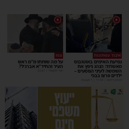
1
1
איבוד עשתונות
צפו
נסיעת האימים באוטובוס
על מה שוחחו מ"מ ראש
מאשדוד: הנהג ניפץ את
העיר והחיד"א אברג׳ל?
השמשה לעיני הנוסעים –
יוסי יחזקאלי
|
23:37
ילדים פרצו בבכי
מנחם דויטש
|
11:34
| 1 תגובות