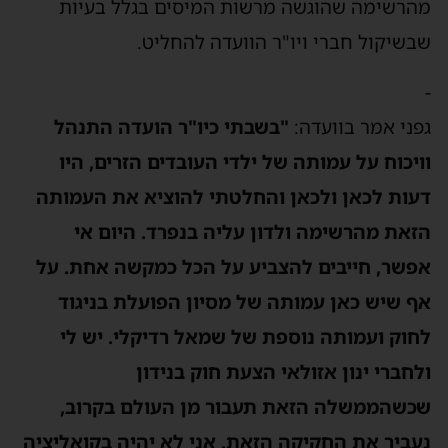
הרשימה שהוגשה מרשות המיסים בגלל בעיות
בשיקול חברי ויו"ר הוועדה להחליט.
פני אמר בוועדה:
"בשבתי כיו"ר הועדה התנהל
ויכוח על עמותה של ילדי העובדים הזרים, היו
עות לכאן ולכאן והחלטתי להוציא את העמותה
זאת מהרשימה ולדון עליה בנפרד. היום אי
פשר, חייבים להצביע על הכל כמקשה אחת. על
ף שיש כאן עמותה של מסיון הפועלת בניגוד
חוק ועמותה נוספת של שמאל רדיקלי.
יש לי
לחברי ינון אזולאי הצעת חוק בנידון
כשהממשלה הזאת תעבור מן העולם בקרוב,
עביר את החקיקה הזאת. אני לא יהיה בקואליציה