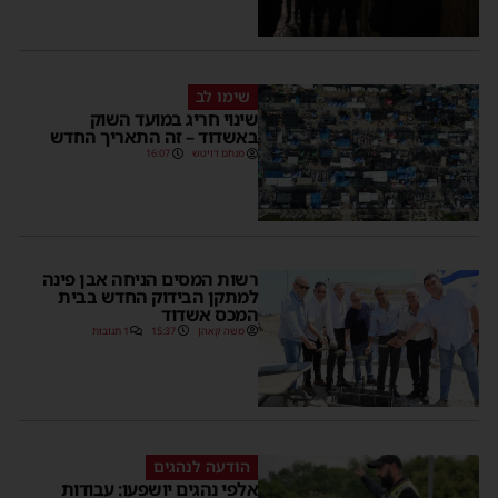
שימו לב
שינוי חריג במועד השוק
באשדוד – זה התאריך החדש
מנחם דויטש
16:07
רשות המסים הניחה אבן פינה
למתקן הבידוק החדש בבית
המכס אשדוד
משה קאהן
15:37
1 תגובות
הודעה לנהגים
אלפי נהגים יושפעו: עבודות