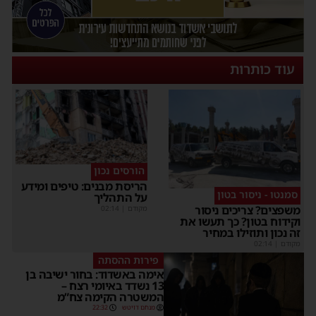
עוד כותרות
הורסים נכון
הריסת מבנים: טיפים ומידע
סמנטו - ניסור בטון
על התהליך
שפצים? צריכים ניסור
מקודם
|
02:14
קידוח בטון? כך תעשו את
ה נכון ותוזילו במחיר
קודם
|
02:14
פירות ההסתה
אימה באשדוד: בחור ישיבה בן
13 נשדד באיומי רצח –
המשטרה הקימה צח”מ
מנחם דויטש
22:32