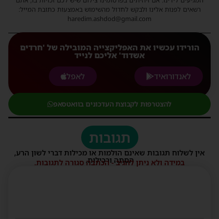
המגיעים לידינו. אם זיהיתים בפרסומינו צילום שיש לכם זכויות בו, אתם
רשאים לפנות אלינו ולבקש לחדול מהשימוש באמצעות כתובת המייל:
haredim.ashdod@gmail.com
הורידו עכשיו את האפליקצייה המובילה של 'חרדים
אשדוד' אליכם לנייד
לאנדורואיד
לאפל
להצטרפות לקבוצת העדכונים בוואטסאפ
תגובות
אין לשלוח תגובות שאינם הולמות או מכילות דברי לשון הרע,
הסתה ורכילות.
במידה ולא ניתן להגיב - הכתבה סגורה לתגובות.