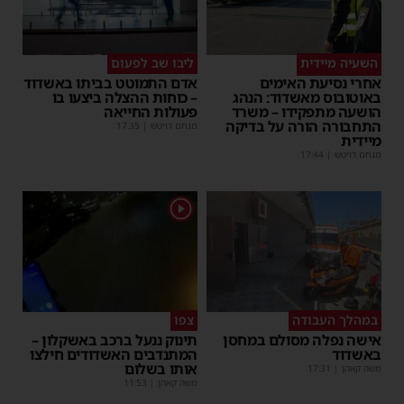
השעיה מיידית
ליבו שב לפעום
אחרי נסיעת האימים
אדם התמוטט בביתו באשדוד
באוטובוס מאשדוד: הנהג
– כוחות ההצלה ביצעו בו
הושעה מתפקידו – משרד
פעולות החייאה
התחבורה הורה על בדיקה
מנחם דויטש
|
17:35
מיידית
מנחם דויטש
|
17:44
1
במהלך העבודה
צפו
אישה נפלה מסולם במחסן
תינוק ננעל ברכב באשקלון –
באשדוד
המתנדבים האשדודים חילצו
אותו בשלום
משה קאהן
|
17:31
משה קאהן
|
11:53