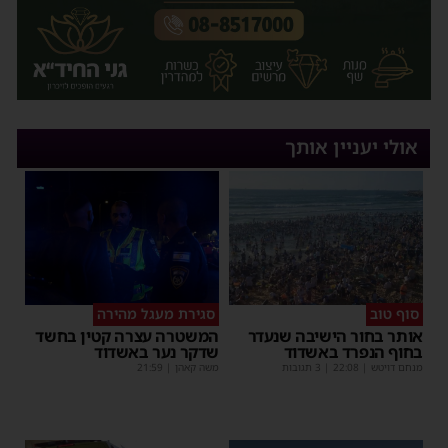
אולי יעניין אותך
סוף טוב
סגירת מעגל מהירה
אותר בחור הישיבה שנעדר
המשטרה עצרה קטין בחשד
בחוף הנפרד באשדוד
שדקר נער באשדוד
מנחם דויטש
|
22:08
| 3 תגובות
משה קאהן
|
21:59