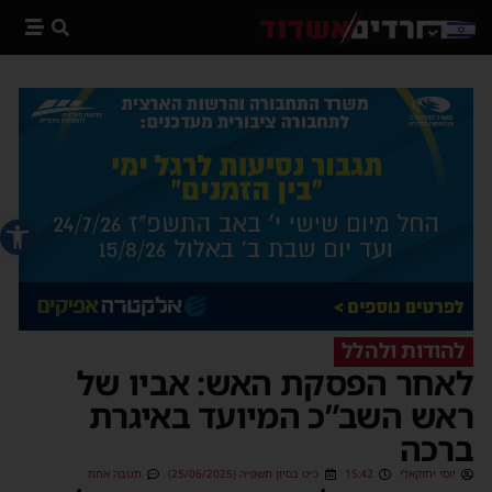
פתח סרג
להודות ולהלל
לאחר הפסקת האש: אביו של
ראש השב”כ המיועד באיגרת
ברכה
יוסי יחזקאלי
15:42
כ״ט בסיון תשפ״ה (25/06/2025)
תגובה אחת