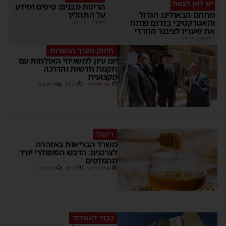
יש לאן לצאת
הריסת מבנים: טיפים ומידע
על התהליך
מתחם הבאולינג הגדול
והאטרקטיבי בדרום פותח
מקודם
|
02:14
את שעריו לציבור החרדי
מקודם
|
01:35
חיזוק מערך הכשרות
יום עיון למשגיחי האולמות עם
תקנות חדשות והדרכה
מקצועית
יוסי יחזקאלי
14:11
1 תגובות
ריקול
משרד הבריאות באזהרה
לצרכנים: הדבש הפופולרי יורד
מהמדפים
מנחם דויטש
06:57
1 תגובות
כבוד לאשדוד