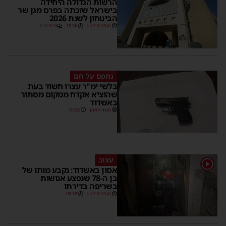
הרשות הגדולה היחידה
בישראל שזכתה בפרס מגן שר
הביטחון לשנת 2026
מנחם דויטש
18:36
1 תגובות
נתפס על חם
בלשי ימ"ר עצרו חשוד בעת
שהוציא אקדח ממקום מסתור
באשדוד
משה קאהן
10:38
עצוב
1
אסון באשדוד: נקבע מותו של
בן ה-78 שנפצע אנושות
בשריפה בדירתו
מנחם דויטש
09:38