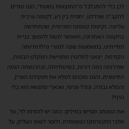
לכן בלי להתבלבל מ"התוצאות בשׁטח", הננו מוֹדִים
להקב"ה שגידלנו, יחסית בין רע, לקומה ערכית
עליונה. זקיפות קומתנו הפנימית, שהתחדשה
בתקופה האחרונה, תאפשׁר לגשת להמשך בניית
תחייתינו, במשמעות שׁונה לגמרי מילדותיותה
הקודמת. יצאנו לחלוטין מתפישת המקלט הבטוח,
שפירנסה כמה דורות, בשיטחיותה, ובהרגשתה הגסה
החיצונית, והננו מוכנים למלא את תפקידנו העדין,
והמלא גבורה, וגודל פנימי, שכארי מתנשא הוא בלי
הרף!!
את המכתב מסיים במילים: כמה יש להודות לד', על
שלבי התבגרותנו הנשמתית, ולזמר לשמו העליון, על