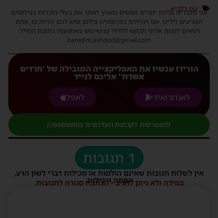
עם כלביא
אנו מכבדים זכויות יוצרים ועושים מאמץ לאתר את בעלי הזכויות בצילומים
המגיעים לידינו. אם זיהיתים בפרסומינו צילום שיש לכם זכויות בו, אתם
רשאים לפנות אלינו ולבקש לחדול מהשימוש באמצעות כתובת המייל:
haredim.ashdod@gmail.com
הורידו עכשיו את האפליקצייה המובילה של 'חרדים
אשדוד' אליכם לנייד
לאנדורואיד
לאפל
להצטרפות לקבוצת העדכונים בוואטסאפ
1 תגובות
אין לשלוח תגובות שאינם הולמות או מכילות דברי לשון הרע,
הסתה ורכילות.
במידה ולא ניתן להגיב - הכתבה סגורה לתגובות.