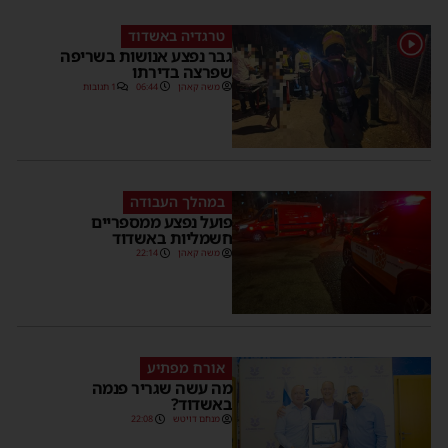
טרגדיה באשדוד
1
גבר נפצע אנושות בשריפה
שפרצה בדירתו
משה קאהן
06:44
1 תגובות
במהלך העבודה
פועל נפצע ממספריים
חשמליות באשדוד
משה קאהן
22:14
אורח מפתיע
מה עשה שגריר פנמה
באשדוד?
מנחם דויטש
22:08