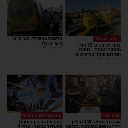
אלימות באשדוד: נער בן 13
דרמה באשדוד
נדקר ברגלו
בחור ישיבה בן 15 נעדר
משה קאהן
|
18:04
מהחוף הנפרד – כוחות
החירום פתחו בחיפושים
מנחם דויטש
|
18:32
| 1 תגובות
פעם בדור
עוד מכה לציבור החרדי
אוצרות בשווי כ־100 מיליון
האם אירועי בין הזמנים
דולר נחשפו בתערוכה: מכיפת
באשדוד בסכנה? עתירה