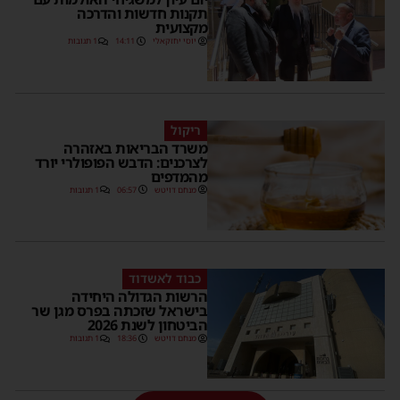
תקנות חדשות והדרכה
מקצועית
יוסי יחזקאלי
14:11
1 תגובות
ריקול
משרד הבריאות באזהרה
לצרכנים: הדבש הפופולרי יורד
מהמדפים
מנחם דויטש
06:57
1 תגובות
כבוד לאשדוד
הרשות הגדולה היחידה
בישראל שזכתה בפרס מגן שר
הביטחון לשנת 2026
מנחם דויטש
18:36
1 תגובות