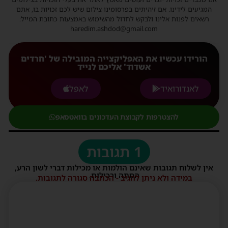
המגיעים לידינו. אם זיהיתים בפרסומינו צילום שיש לכם זכויות בו, אתם
רשאים לפנות אלינו ולבקש לחדול מהשימוש באמצעות כתובת המייל:
haredim.ashdod@gmail.com
הורידו עכשיו את האפליקצייה המובילה של 'חרדים
אשדוד' אליכם לנייד
לאנדורואיד
לאפל
להצטרפות לקבוצת העדכונים בוואטסאפ
1 תגובות
אין לשלוח תגובות שאינם הולמות או מכילות דברי לשון הרע,
הסתה ורכילות.
במידה ולא ניתן להגיב - הכתבה סגורה לתגובות.