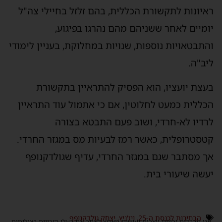
ראיונות לתקשורת הכללית, בהם זלזל בחיילי צה"ל
יומיים לאחר ששניהם מהם נהרגו בפיגוע,
והתבטאויות נוספות, שנויות במחלוקת, בעניין לימודי
ליב"ה.
בעצת יועציו, הוא הפסיק להתראיין בתקשורת
הכללית כמעט לחלוטין, אם כי אתמול עוד התראיין
לרדיו לא-חרדי, ושוב פעם התבטא בצורה
קטסטרופלית, כאשר רמז לבעיות מס במגזר החרדי.
אך מסתבר שגם במגזר החרדי, עדיף שגולדקנופף
יעשה שיעורי בית.
הבחירות לכנסת ה-25
,
ויז'ניץ
,
יצחק גולדקנופף
אנו מכבדים זכויות יוצרים ועושים מאמץ לאתר את בעלי הזכויות בצילומים