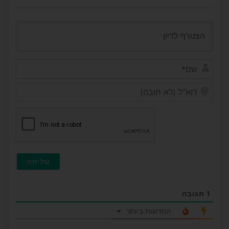
שם*
דוא"ל
(לא
חובה
1
תגובה
החדשות ביותר