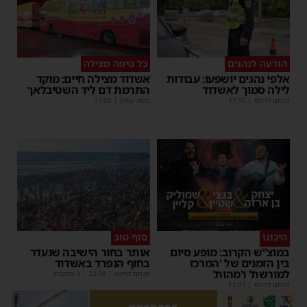
הודעה לנהגים
כל טיפה מצילה
אלפי נהגים יושפעו: עבודות
אשדוד מצילה חיים: מוקד
לילה סמוך לאשדוד
התרמת דם ליד השטיבלאך
מנחם דויטש
|
11:10
משה קאהן
|
11:05
היכונו
סוף טוב
במוצ”ש הקרוב: מופע סיום
אותר בחור הישיבה שנעדר
בין הזמנים של 'המרכז
בחוף הנפרד באשדוד
למורשת' ו'מהות'
מנחם דויטש
|
22:08
| 3 תגובות
מנחם דויטש
|
11:01