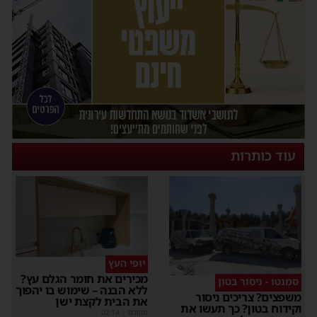
עוד כותרות
יופי העץ
מכירים את חומר הגלם עץ?
סמנטו - ניסור בטון
ללא הבנה – שימוש בו יהפוך
משפצים? צריכים ניסור
את הבית לקצת ישן
וקידוח בטון? כך תעשו את
מקודם
|
02:14