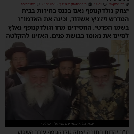
יוסי יחזקאלי
14:29
ב׳ במרחשוון תשפ״ג (27/10/2022)
תגובה אחת
יצחק גולדקנופף נאם בכנס בחירות בבית
המדרש ויז'ניץ אשדוד, וכינה את האדמו"ר
בשמו הפרטי. החסידים מחו וגולדקנופף נאלץ
לסיים את נאומו בבושת פנים. האזינו להקלטה
יצחק גולדקנופף עם האדמו"ר מויז'ניץ
יו"ר יהדות התורה יצחק גולדקנופף עורר השבוע