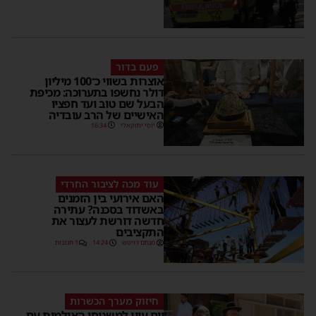
פעם בדור
אוצרות בשווי כ־100 מיליון
דולר נחשפו בתערוכה: מכיפת
הבעל שם טוב ועד חפציו
האישיים של הרב עובדיה
יוסי יחזקאלי
16:34
עוד מכה לציבור החרדי
האם אירועי בין הזמנים
באשדוד בסכנה? עתירה
חדשה דורשת לעצור את
התקציבים
מנחם דויטש
14:24
1 תגובות
חיזוק מערך הכשרות
יום עיון למשגיחי האולמות עם