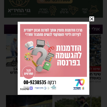
אולי יעניין אותך
רשות המסים הניחה אבן
שימו לב
פינה למתקן הבידוק החדש
שינוי חריג במועד השוק
בבית המכס אשדוד
באשדוד – זה התאריך החדש
משה קאהן
|
15:37
מנחם דויטש
|
16:07
פרסומת