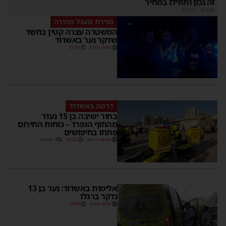
זה נכון ותוזילו במחיר
מקודם
|
02:14
סגירת מעגל מהירה
המשטרה עצרה קטין בחשד
שדקר נער באשדוד
משה קאהן
21:59
דרמה באשדוד
בחור ישיבה בן 15 נעדר
מהחוף הנפרד – כוחות החירום
פתחו בחיפושים
מנחם דויטש
18:32
1 תגובות
אלימות באשדוד: נער בן 13
נדקר ברגלו
משה קאהן
18:04