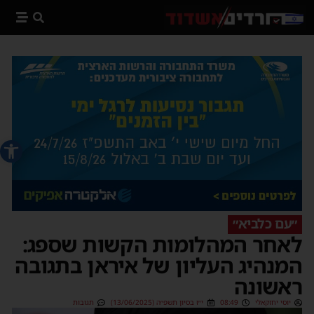
פתח סרג
״עם כלביא״
לאחר המהלומות הקשות שספג:
המנהיג העליון של איראן בתגובה
ראשונה
יוסי יחזקאלי
08:49
י״ז בסיון תשפ״ה (13/06/2025)
תגובות