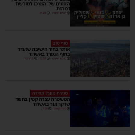
הזמנים של 'המרכז למורשת'
ו'מהות'
מנחם דויטש
11:01
סוף טוב
אותר בחור הישיבה שנעדר
בחוף הנפרד באשדוד
מנחם דויטש
22:08
3 תגובות
סגירת מעגל מהירה
המשטרה עצרה קטין בחשד
שדקר נער באשדוד
משה קאהן
21:59