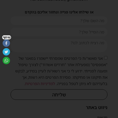
או שילחו אלינו פנייה ונחזור אליכם בהקדם
שיתוף
אני מאשר/ת כי הפרטים שמסרתי יישמרו במאגר של
"אמפסיס" (מפעילת אתר "חרדים אשדוד") לצורך טיפול
ומענה לפנייתי. ידוע לי כי אני רשאי/ת לעיין במידע, לבקש
את תיקונו או מחיקתו. מסירת הפרטים היא רשות, אך
בלעדיהם לא ניתן לטפל בפנייה.
למדיניות הפרטיות
.
שליחה
ניווט באתר
חדשות