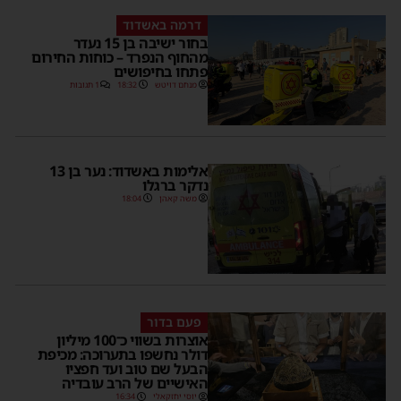
דרמה באשדוד
בחור ישיבה בן 15 נעדר
מהחוף הנפרד – כוחות החירום
פתחו בחיפושים
מנחם דויטש
18:32
1 תגובות
אלימות באשדוד: נער בן 13
נדקר ברגלו
משה קאהן
18:04
פעם בדור
אוצרות בשווי כ־100 מיליון
דולר נחשפו בתערוכה: מכיפת
הבעל שם טוב ועד חפציו
האישיים של הרב עובדיה
יוסי יחזקאלי
16:34