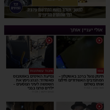
אולי יעניין אותך
1
1
צפו
איבוד עשתונות
תינוק ננעל ברכב באשקלון –
נסיעת האימים באוטובוס
המתנדבים האשדודים חילצו
מאשדוד: הנהג ניפץ את
אותו בשלום
השמשה לעיני הנוסעים –
ילדים פרצו בבכי
משה קאהן
|
11:53
מנחם דויטש
|
11:34
1