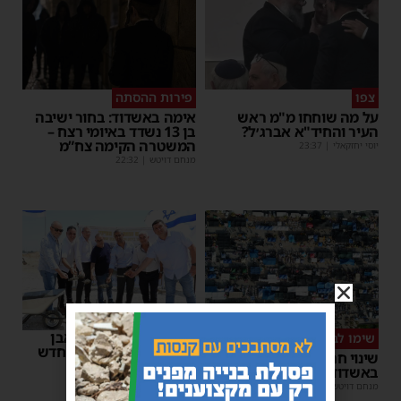
צפו
פירות ההסתה
על מה שוחחו מ"מ ראש
אימה באשדוד: בחור ישיבה
העיר והחיד"א אברג׳ל?
בן 13 נשדד באיומי רצח –
המשטרה הקימה צח”מ
יוסי יחזקאלי
|
23:37
מנחם דויטש
|
22:32
רשות המסים הניחה אבן
שימו לב
פינה למתקן הבידוק החדש
שינוי חריג במועד השוק
בבית המכס אשדוד
באשדוד – זה התאריך החדש
משה קאהן
|
15:37
מנחם דויטש
|
16:07