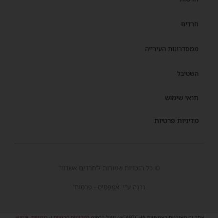
חרדים
ממסדרונות העירייה
השטיבל
תנאי שימוש
מדיניות פרטיות
© כל הזכויות שמורות ל'חרדים אשדוד'
נבנה ע"י 'אמפסיס - פרסום'
אתר זה מאובטח באמצעות reCAPTCHA וגוגל בכפוף
למדיניות פרטיות
ו-
מדיניות שימוש
.