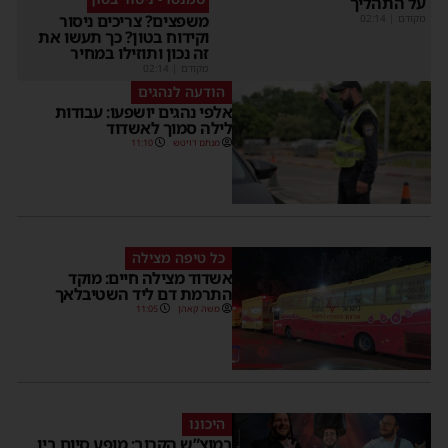
על התהליך
משפצים? צריכים ניסור
מקודם
|
02:14
וקידוח בטון? כך תעשו את
זה נכון ותוזילו במחיר
מקודם
|
02:14
הודעה לנהגים
אלפי נהגים יושפעו: עבודות
לילה סמוך לאשדוד
מנחם דויטש
11:10
כל טיפה מצילה
אשדוד מצילה חיים: מוקד
התרמת דם ליד השטיבלאך
משה קאהן
11:05
היכונו
במוצ”ש הקרוב: מופע סיום בין