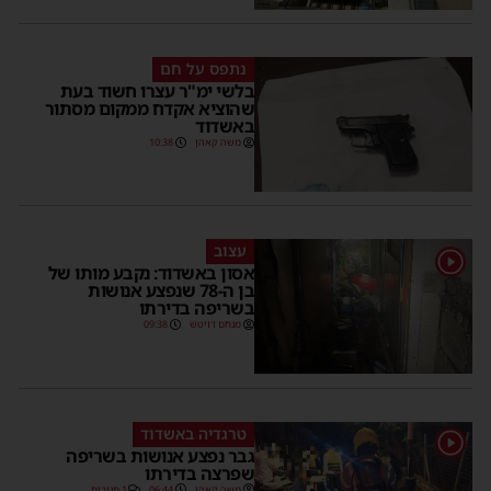
נתפס על חם
בלשי ימ"ר עצרו חשוד בעת
שהוציא אקדח ממקום מסתור
באשדוד
משה קאהן
10:38
עצוב
1
אסון באשדוד: נקבע מותו של
בן ה-78 שנפצע אנושות
בשריפה בדירתו
מנחם דויטש
09:38
טרגדיה באשדוד
1
גבר נפצע אנושות בשריפה
שפרצה בדירתו
משה קאהן
06:44
1 תגובות