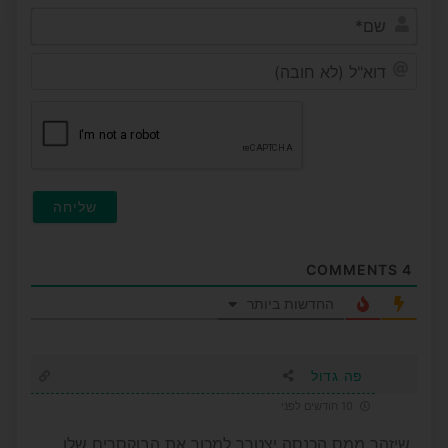
שם*
דוא"ל
(לא
חובה
COMMENTS
4
החדשות ביותר
פה גדול
10 חודשים לפני
שיזהר ממס הכנסה יצטרך למכור את הבוקסרים שלו