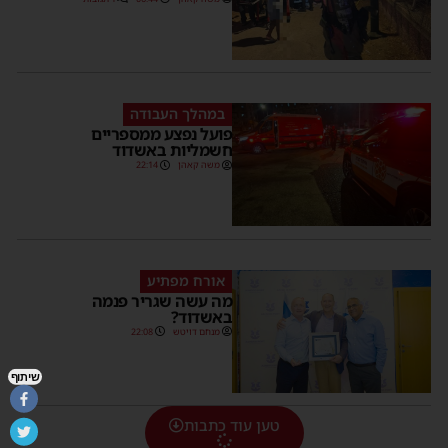
במהלך העבודה
פועל נפצע ממספריים
חשמליות באשדוד
משה קאהן
22:14
אורח מפתיע
מה עשה שגריר פנמה
באשדוד?
מנחם דויטש
22:08
שיתוף
טען עוד כתבות