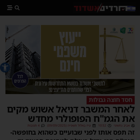
פתח סרג
חסד חוצה גבולות
לאחר המשבר דניאל אשוש מקים
את הגמ"ח הפופולרי מחדש
אביב נחשוני
10:52
ט״ז באלול תשפ״ה (09/09/2025)
4 תגובות
זה תפס אותו לפני שבועיים כשהוא בחופשה-