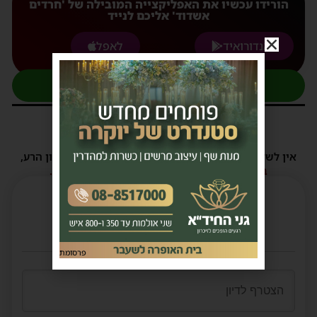
הורידו עכשיו את האפליקצייה המובילה של 'חרדים
אשדוד' אליכם לנייד
לאנדורואיד
לאפל
להצטרפות לקבוצת העדכונים בוואטסאפ
4 תגובות
אין לשלוח תגובות שאינם הולמות או מכילות דברי לשון הרע,
הסתה ורכילות.
במידה ולא ניתן להגיב - הכתבה סגורה לתגובות.
פרסומת