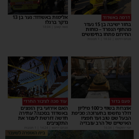
אלימות באשדוד: נער בן 13
דרמה באשדוד
נדקר ברגלו
בחור ישיבה בן 15 נעדר
משה קאהן
|
18:04
מהחוף הנפרד – כוחות
החירום פתחו בחיפושים
מנחם דויטש
|
18:32
| 1 תגובות
פעם בדור
עוד מכה לציבור החרדי
אוצרות בשווי כ־100 מיליון
האם אירועי בין הזמנים
דולר נחשפו בתערוכה: מכיפת
באשדוד בסכנה? עתירה
הבעל שם טוב ועד חפציו
חדשה דורשת לעצור את
האישיים של הרב עובדיה
התקציבים
יוסי יחזקאלי
|
16:34
מנחם דויטש
|
14:24
| 1 תגובות