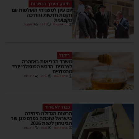
חיזוק מערך הכשרות
יום עיון למשגיחי האולמות עם
תקנות חדשות והדרכה
מקצועית
יוסי יחזקאלי
14:11
1 תגובות
ריקול
משרד הבריאות באזהרה
לצרכנים: הדבש הפופולרי יורד
מהמדפים
מנחם דויטש
06:57
1 תגובות
כבוד לאשדוד
הרשות הגדולה היחידה
בישראל שזכתה בפרס מגן שר
הביטחון לשנת 2026
מנחם דויטש
18:36
1 תגובות