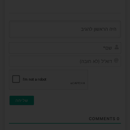
שם*
דוא"ל
(לא
חובה
COMMENTS
0