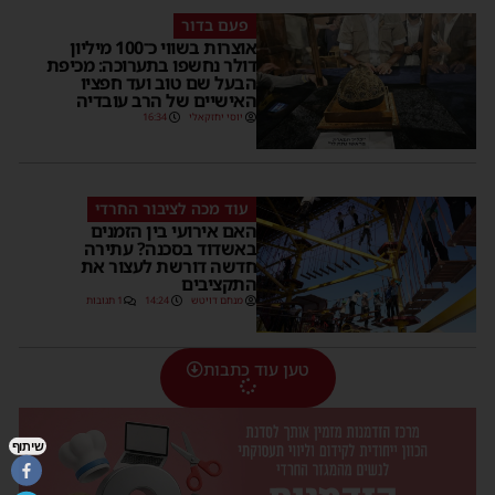
פעם בדור
אוצרות בשווי כ־100 מיליון
דולר נחשפו בתערוכה: מכיפת
הבעל שם טוב ועד חפציו
האישיים של הרב עובדיה
יוסי יחזקאלי
16:34
עוד מכה לציבור החרדי
האם אירועי בין הזמנים
באשדוד בסכנה? עתירה
חדשה דורשת לעצור את
התקציבים
מנחם דויטש
14:24
1 תגובות
טען עוד כתבות
שיתוף