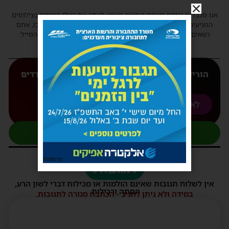
אנו מכבדים זכויות יוצרים ועושים מאמץ לאתר את בעלי הזכויות בצילומים
המגיעים לידינו. אם זיהיתים בפרסומינו צילום שיש לכם זכויות בו, אתם
רשאים לפנות אלינו ולבקש לחדול מהשימוש באמצעות כתובת המייל:
haredim.ashdod@gmail.com
הורידו עכשיו את האפליקצייה המובילה של 'חרדים
אשדוד' אליכם לנייד
לאנדורואיד
לאפל
להצטרפות לקבוצת העדכונים בוואטסאפ
פרסומת
תגובות
אין לשלוח תגובות שאינם הולמות או מכילות דברי לשון הרע,
הסתה ורכילות.
במידה ולא ניתן להגיב - הכתבה סגורה לתגובות.