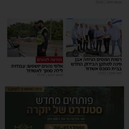
מנחם דויטש
|
22:32
רשות המסים הניחה אבן
הודעה לנהגים
פינה למתקן הבידוק החדש
אלפי נהגים יושפעו: עבודות
בבית המכס אשדוד
לילה סמוך לאשדוד
משה קאהן
|
15:37
מנחם דויטש
|
11:10