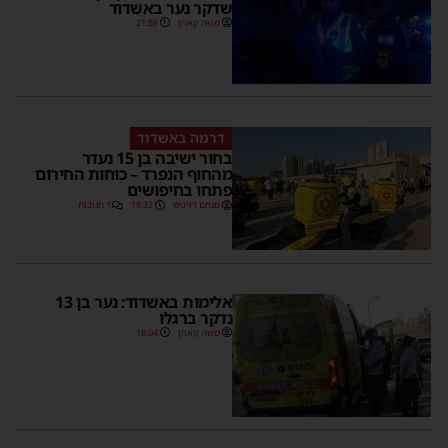
שדקר נער באשדוד
משה קאהן
21:59
דרמה באשדוד
בחור ישיבה בן 15 נעדר
מהחוף הנפרד – כוחות החירום
פתחו בחיפושים
מנחם דויטש
18:32
1 תגובות
אלימות באשדוד: נער בן 13
נדקר ברגלו
משה קאהן
18:04