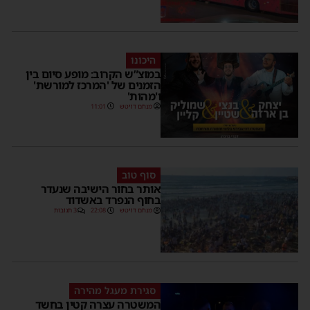
היכונו
במוצ”ש הקרוב: מופע סיום בין
הזמנים של 'המרכז למורשת'
ו'מהות'
מנחם דויטש
11:01
סוף טוב
אותר בחור הישיבה שנעדר
בחוף הנפרד באשדוד
מנחם דויטש
22:08
3 תגובות
סגירת מעגל מהירה
המשטרה עצרה קטין בחשד