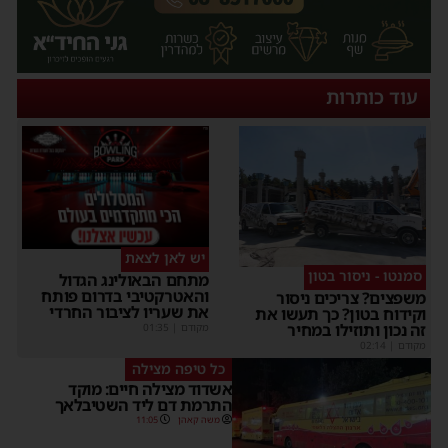
עוד כותרות
יש לאן לצאת
סמנטו - ניסור בטון
מתחם הבאולינג הגדול
והאטרקטיבי בדרום פותח
משפצים? צריכים ניסור
את שעריו לציבור החרדי
וקידוח בטון? כך תעשו את
זה נכון ותוזילו במחיר
מקודם
|
01:35
מקודם
|
02:14
כל טיפה מצילה
אשדוד מצילה חיים: מוקד
התרמת דם ליד השטיבלאך
משה קאהן
11:05