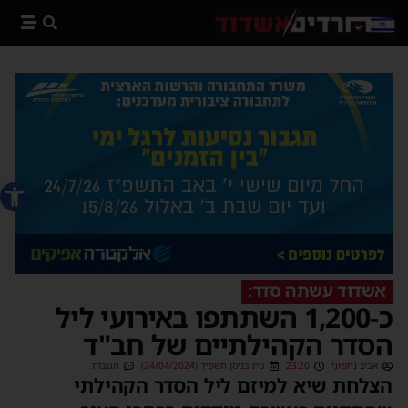
פתח סרג
אשדוד עשתה סדר:
כ-1,200 השתתפו באירועי ליל
הסדר הקהילתיים של חב"ד
אביב נחשוני
23:20
ט״ז בניסן תשפ״ד (24/04/2024)
תגובות
הצלחת שיא למיזם ליל הסדר הקהילתי