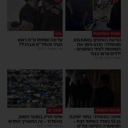
איבוד עשתונות
צפו
נסיעת האימים באוטובוס
על מה שוחחו מ"מ ראש
מאשדוד: הנהג ניפץ את
העיר והחיד"א אברג׳ל?
השמשה לעיני הנוסעים –
יוסי יחזקאלי
|
23:37
ילדים פרצו בבכי
מנחם דויטש
|
11:34
פירות ההסתה
שימו לב
אימה באשדוד: בחור ישיבה
שינוי חריג במועד השוק
בן 13 נשדד באיומי רצח –
באשדוד – זה התאריך החדש
המשטרה הקימה צח”מ
מנחם דויטש
|
16:07