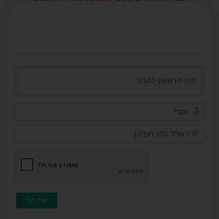
שם*
דוא"ל
(לא
חובה