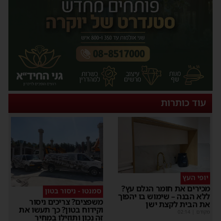
עוד כותרות
יופי העץ
מכירים את חומר הגלם עץ?
סמנטו - ניסור בטון
ללא הבנה – שימוש בו יהפוך
משפצים? צריכים ניסור
את הבית לקצת ישן
וקידוח בטון? כך תעשו את
מקודם
|
02:14
זה נכון ותוזילו במחיר