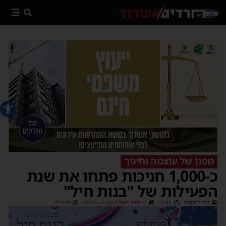
פתח סרג
מפגן של עוצמה וחינוך
כ-1,000 חניכות פתחו את שנת
הפעילות של "בנות חיל"
יוסי יחזקאלי
17:46
ט׳ בסיון תשפ״ו (25/05/2026)
תגובות