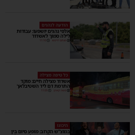
הודעה לנהגים
אלפי נהגים יושפעו: עבודות
לילה סמוך לאשדוד
מנחם דויטש
11:10
כל טיפה מצילה
אשדוד מצילה חיים: מוקד
התרמת דם ליד השטיבלאך
משה קאהן
11:05
היכונו
במוצ”ש הקרוב: מופע סיום בין