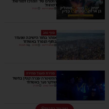
הזמנים של 'המרכז למורשת'
ו'מהות'
מנחם דויטש
11:01
סוף טוב
אותר בחור הישיבה שנעדר
בחוף הנפרד באשדוד
מנחם דויטש
22:08
3 תגובות
סגירת מעגל מהירה
המשטרה עצרה קטין בחשד
שדקר נער באשדוד
משה קאהן
21:59
טען עוד כתבות