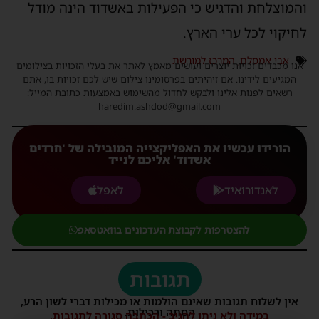
והמוצלחת והדגיש כי הפעילות באשדוד הינה מודל
לחיקוי לכל ערי הארץ.
אבי אמסלם
,
המרכז למורשת
אנו מכבדים זכויות יוצרים ועושים מאמץ לאתר את בעלי הזכויות בצילומים
המגיעים לידינו. אם זיהיתים בפרסומינו צילום שיש לכם זכויות בו, אתם
רשאים לפנות אלינו ולבקש לחדול מהשימוש באמצעות כתובת המייל:
haredim.ashdod@gmail.com
הורידו עכשיו את האפליקצייה המובילה של 'חרדים
אשדוד' אליכם לנייד
לאנדורואיד
לאפל
להצטרפות לקבוצת העדכונים בוואטסאפ
תגובות
אין לשלוח תגובות שאינם הולמות או מכילות דברי לשון הרע,
הסתה ורכילות.
במידה ולא ניתן להגיב - הכתבה סגורה לתגובות.