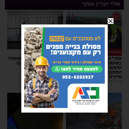
אולי יעניין אותך
1
השעיה מיידית
ליבו שב לפעום
אחרי נסיעת האימים
אדם התמוטט בביתו באשדוד
באוטובוס מאשדוד: הנהג
– כוחות ההצלה ביצעו בו
הושעה מתפקידו – משרד
פעולות החייאה
התחבורה הורה על בדיקה
מנחם דויטש
|
17:35
מיידית
מנחם דויטש
|
17:44
1
פרסומת