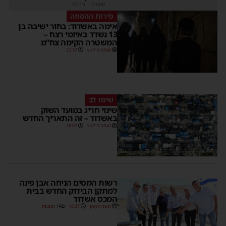
מקודם
|
02:14
פירות ההסתה
אימה באשדוד: בחור ישיבה בן
13 נשדד באיומי רצח –
המשטרה הקימה צח”מ
מנחם דויטש
22:32
שימו לב
שינוי חריג במועד השוק
באשדוד – זה התאריך החדש
מנחם דויטש
16:07
רשות המסים הניחה אבן פינה
למתקן הבידוק החדש בבית
המכס אשדוד
משה קאהן
15:37
1 תגובות