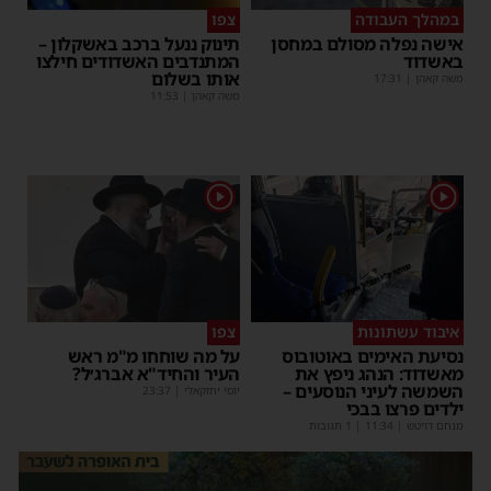
במהלך העבודה
צפו
אישה נפלה מסולם במחסן
תינוק ננעל ברכב באשקלון –
באשדוד
המתנדבים האשדודים חילצו
אותו בשלום
משה קאהן
|
17:31
משה קאהן
|
11:53
1
1
איבוד עשתונות
צפו
נסיעת האימים באוטובוס
על מה שוחחו מ"מ ראש
מאשדוד: הנהג ניפץ את
העיר והחיד"א אברג׳ל?
השמשה לעיני הנוסעים –
יוסי יחזקאלי
|
23:37
ילדים פרצו בבכי
מנחם דויטש
|
11:34
| 1 תגובות